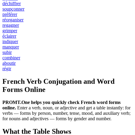
déchiffrer
soupçonner
préférer
réorganiser
regagner
grimper
éclairer
indiquer
manquer
subir
combiner
aboutir
régir
French Verb Conjugation and Word
Forms Online
PROMT.One helps you quickly check French word forms
online.
Enter a verb, noun, or adjective and get a table instantly: for
verbs — forms by person, number, tense, mood, and auxiliary verb;
for nouns and adjectives — forms by gender and number.
What the Table Shows