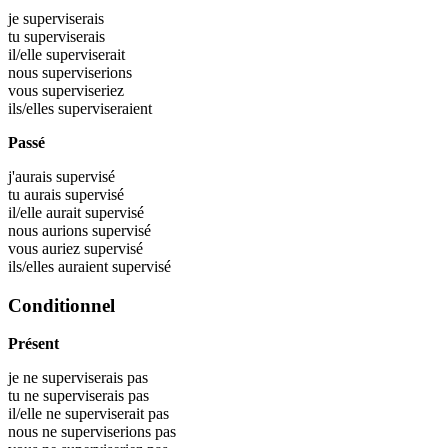
je
superviserais
tu
superviserais
il/elle
superviserait
nous
superviserions
vous
superviseriez
ils/elles
superviseraient
Passé
j'aurais
supervisé
tu aurais
supervisé
il/elle aurait
supervisé
nous aurions
supervisé
vous auriez
supervisé
ils/elles auraient
supervisé
Conditionnel
Présent
je ne superviserais pas
tu ne superviserais pas
il/elle ne superviserait pas
nous ne superviserions pas