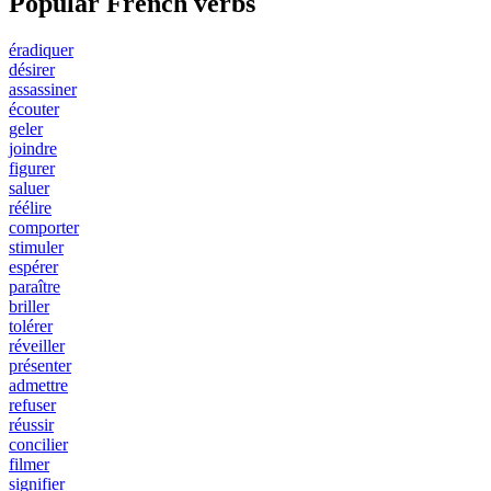
Popular French verbs
éradiquer
désirer
assassiner
écouter
geler
joindre
figurer
saluer
réélire
comporter
stimuler
espérer
paraître
briller
tolérer
réveiller
présenter
admettre
refuser
réussir
concilier
filmer
signifier