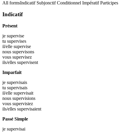
All forms
Indicatif
Subjonctif
Conditionnel
Impératif
Participes
Indicatif
Présent
je
supervise
tu
supervises
il/elle
supervise
nous
supervisons
vous
supervisez
ils/elles
supervisent
Imparfait
je
supervisais
tu
supervisais
il/elle
supervisait
nous
supervisions
vous
supervisiez
ils/elles
supervisaient
Passé Simple
je
supervisai