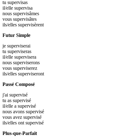
tu
supervisas
il/elle
supervisa
nous
supervisâmes
vous
supervisâtes
ils/elles
supervisèrent
Futur Simple
je
superviserai
tu
superviseras
il/elle
supervisera
nous
superviserons
vous
superviserez
ils/elles
superviseront
Passé Composé
j'ai
supervisé
tu as
supervisé
il/elle a
supervisé
nous avons
supervisé
vous avez
supervisé
ils/elles ont
supervisé
Plus-que-Parfait