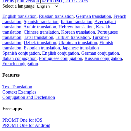
Terms
|
Full version
|
© PROMT, 2010 - 2026
Select a language
English translation
,
Russian translation
,
German translation
,
French
translation
,
Spanish translation
,
Italian translation
,
Azerbaijani
translation
,
Arabic translation
,
Hebrew translation
,
Kazakh
translation
,
Chinese translation
,
Korean translation
,
Portuguese
translation
,
Tatar translation
,
Turkish translation
,
Turkmen
translation
,
Uzbek translation
,
Ukrainian translation
,
Finnish
translation
,
Estonian translation
,
Japanese translation
Spanish conjugation
,
English conjugation
,
German conjugation
,
Italian conjugation
,
Portuguese conjugation
,
Russian conjugation
,
French conjugation
.
Features
Text Translation
Context Examples
Conjugation and Declension
Free apps
PROMT.One for iOS
PROMT.One for Android