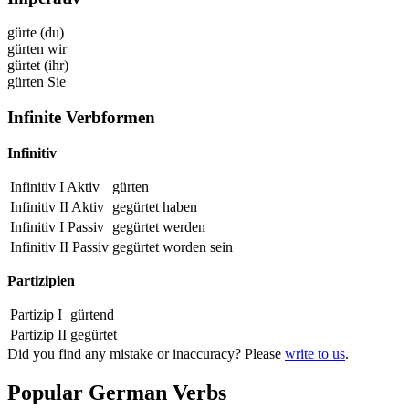
gürte
(du)
gürten
wir
gürtet
(ihr)
gürten
Sie
Infinite Verbformen
Infinitiv
Infinitiv I Aktiv
gürten
Infinitiv II Aktiv
gegürtet
haben
Infinitiv I Passiv
gegürtet
werden
Infinitiv II Passiv
gegürtet
worden sein
Partizipien
Partizip I
gürtend
Partizip II
gegürtet
Did you find any mistake or inaccuracy? Please
write to us
.
Popular German Verbs