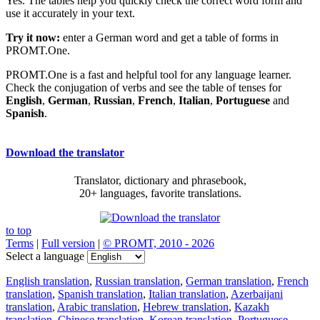
Yes. The tables help you quickly check the correct word form and
use it accurately in your text.
Try it now:
enter a German word and get a table of forms in
PROMT.One.
PROMT.One is a fast and helpful tool for any language learner.
Check the conjugation of verbs and see the table of tenses for
English
,
German
,
Russian
,
French
,
Italian
,
Portuguese
and
Spanish
.
Download the translator
Translator, dictionary and phrasebook,
20+ languages, favorite translations.
to top
Terms
|
Full version
|
© PROMT, 2010 - 2026
Select a language
English translation
,
Russian translation
,
German translation
,
French
translation
,
Spanish translation
,
Italian translation
,
Azerbaijani
translation
,
Arabic translation
,
Hebrew translation
,
Kazakh
translation
,
Chinese translation
,
Korean translation
,
Portuguese