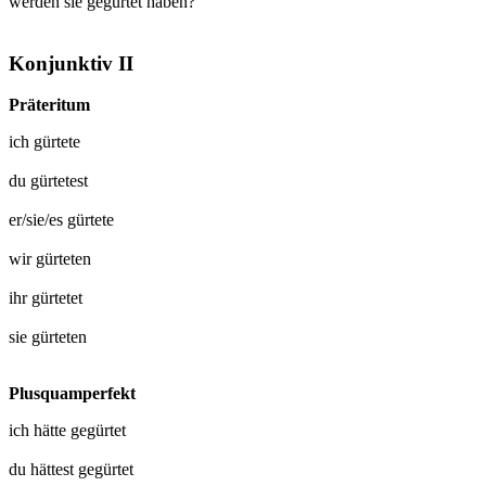
werden sie gegürtet haben?
Konjunktiv II
Präteritum
ich
gürtete
du
gürtetest
er/sie/es
gürtete
wir
gürteten
ihr
gürtetet
sie
gürteten
Plusquamperfekt
ich hätte
gegürtet
du hättest
gegürtet