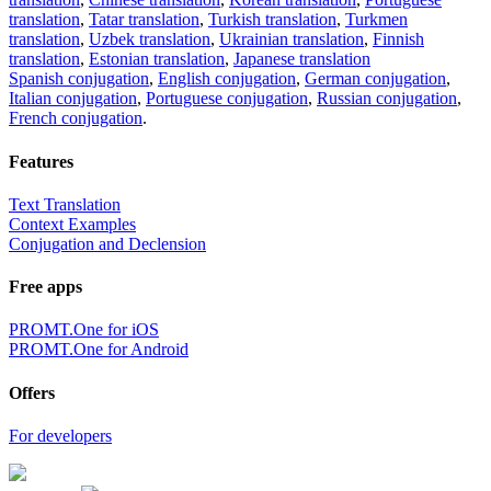
translation
,
Tatar translation
,
Turkish translation
,
Turkmen
translation
,
Uzbek translation
,
Ukrainian translation
,
Finnish
translation
,
Estonian translation
,
Japanese translation
Spanish conjugation
,
English conjugation
,
German conjugation
,
Italian conjugation
,
Portuguese conjugation
,
Russian conjugation
,
French conjugation
.
Features
Text Translation
Context Examples
Conjugation and Declension
Free apps
PROMT.One for iOS
PROMT.One for Android
Offers
For developers