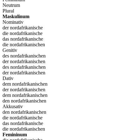
Neutrum
Plural
Maskulinum
Nominativ
der nordafrikanische
die nordafrikanische
das nordafrikanische
die nordafrikanischen
Genitiv
des nordafrikanischen
der nordafrikanischen
des nordafrikanischen
der nordafrikanischen
Dativ
dem nordafrikanischen
der nordafrikanischen
dem nordafrikanischen
den nordafrikanischen
Akkusativ
den nordafrikanischen
die nordafrikanische
das nordafrikanische
die nordafrikanischen
Femininum