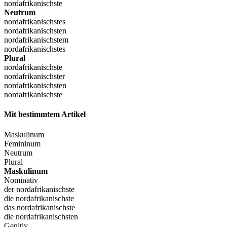
nordafrikanischste
Neutrum
nordafrikanischstes
nordafrikanischsten
nordafrikanischstem
nordafrikanischstes
Plural
nordafrikanischste
nordafrikanischster
nordafrikanischsten
nordafrikanischste
Mit bestimmtem Artikel
Maskulinum
Femininum
Neutrum
Plural
Maskulinum
Nominativ
der nordafrikanischste
die nordafrikanischste
das nordafrikanischste
die nordafrikanischsten
Genitiv