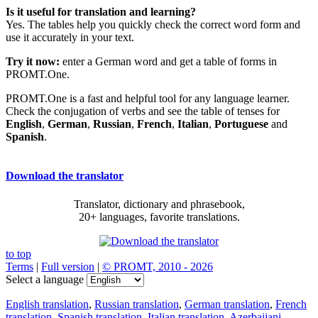
Is it useful for translation and learning?
Yes. The tables help you quickly check the correct word form and
use it accurately in your text.
Try it now:
enter a German word and get a table of forms in
PROMT.One.
PROMT.One is a fast and helpful tool for any language learner.
Check the conjugation of verbs and see the table of tenses for
English
,
German
,
Russian
,
French
,
Italian
,
Portuguese
and
Spanish
.
Download the translator
Translator, dictionary and phrasebook,
20+ languages, favorite translations.
to top
Terms
|
Full version
|
© PROMT, 2010 - 2026
Select a language
English translation
,
Russian translation
,
German translation
,
French
translation
,
Spanish translation
,
Italian translation
,
Azerbaijani