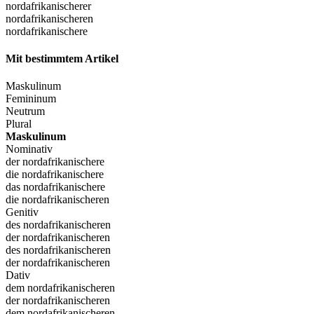
nordafrikanischerer
nordafrikanischeren
nordafrikanischere
Mit bestimmtem Artikel
Maskulinum
Femininum
Neutrum
Plural
Maskulinum
Nominativ
der nordafrikanischere
die nordafrikanischere
das nordafrikanischere
die nordafrikanischeren
Genitiv
des nordafrikanischeren
der nordafrikanischeren
des nordafrikanischeren
der nordafrikanischeren
Dativ
dem nordafrikanischeren
der nordafrikanischeren
dem nordafrikanischeren