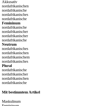
Akkusativ
nordafrikanischen
nordafrikanische
nordafrikanisches
nordafrikanische
Femininum
nordafrikanische
nordafrikanischer
nordafrikanischer
nordafrikanische
Neutrum
nordafrikanisches
nordafrikanischen
nordafrikanischem
nordafrikanisches
Plural
nordafrikanische
nordafrikanischer
nordafrikanischen
nordafrikanische
Mit bestimmtem Artikel
Maskulinum
Femininum