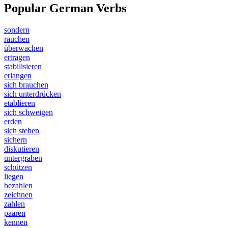
Popular German Verbs
sondern
rauchen
überwachen
ertragen
stabilisieren
erlangen
sich brauchen
sich unterdrücken
etablieren
sich schweigen
erden
sich stehen
sichern
diskutieren
untergraben
schützen
liegen
bezahlen
zeichnen
zahlen
paaren
kennen