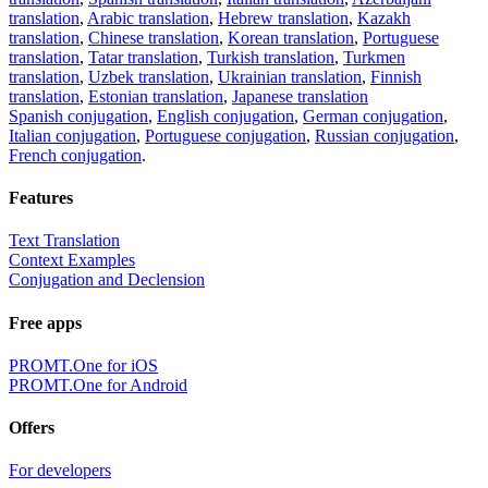
translation
,
Arabic translation
,
Hebrew translation
,
Kazakh
translation
,
Chinese translation
,
Korean translation
,
Portuguese
translation
,
Tatar translation
,
Turkish translation
,
Turkmen
translation
,
Uzbek translation
,
Ukrainian translation
,
Finnish
translation
,
Estonian translation
,
Japanese translation
Spanish conjugation
,
English conjugation
,
German conjugation
,
Italian conjugation
,
Portuguese conjugation
,
Russian conjugation
,
French conjugation
.
Features
Text Translation
Context Examples
Conjugation and Declension
Free apps
PROMT.One for iOS
PROMT.One for Android
Offers
For developers