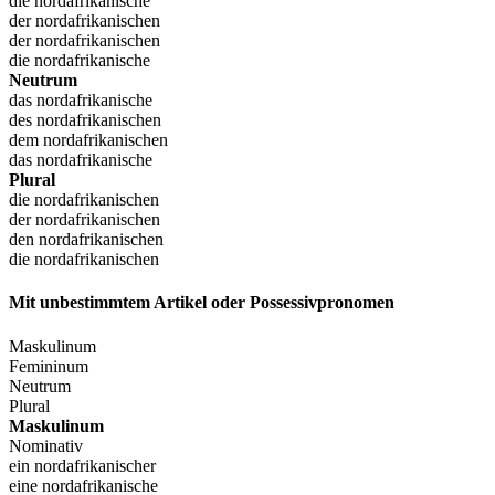
die nordafrikanische
der nordafrikanischen
der nordafrikanischen
die nordafrikanische
Neutrum
das nordafrikanische
des nordafrikanischen
dem nordafrikanischen
das nordafrikanische
Plural
die nordafrikanischen
der nordafrikanischen
den nordafrikanischen
die nordafrikanischen
Mit unbestimmtem Artikel oder Possessivpronomen
Maskulinum
Femininum
Neutrum
Plural
Maskulinum
Nominativ
ein nordafrikanischer
eine nordafrikanische