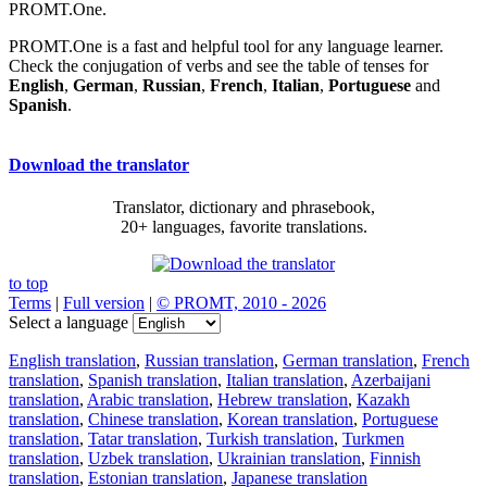
PROMT.One.
PROMT.One is a fast and helpful tool for any language learner.
Check the conjugation of verbs and see the table of tenses for
English
,
German
,
Russian
,
French
,
Italian
,
Portuguese
and
Spanish
.
Download the translator
Translator, dictionary and phrasebook,
20+ languages, favorite translations.
to top
Terms
|
Full version
|
© PROMT, 2010 - 2026
Select a language
English translation
,
Russian translation
,
German translation
,
French
translation
,
Spanish translation
,
Italian translation
,
Azerbaijani
translation
,
Arabic translation
,
Hebrew translation
,
Kazakh
translation
,
Chinese translation
,
Korean translation
,
Portuguese
translation
,
Tatar translation
,
Turkish translation
,
Turkmen
translation
,
Uzbek translation
,
Ukrainian translation
,
Finnish
translation
,
Estonian translation
,
Japanese translation