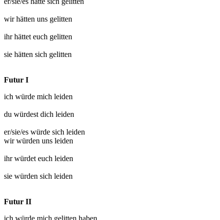
er/sie/es hätte sich
gelitten
wir hätten uns
gelitten
ihr hättet euch
gelitten
sie hätten sich
gelitten
Futur I
ich würde mich
leiden
du würdest dich
leiden
er/sie/es würde sich
leiden
wir würden uns
leiden
ihr würdet euch
leiden
sie würden sich
leiden
Futur II
ich würde mich
gelitten
haben