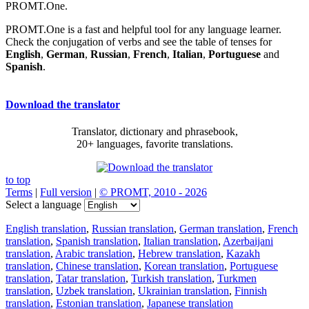
PROMT.One.
PROMT.One is a fast and helpful tool for any language learner.
Check the conjugation of verbs and see the table of tenses for
English
,
German
,
Russian
,
French
,
Italian
,
Portuguese
and
Spanish
.
Download the translator
Translator, dictionary and phrasebook,
20+ languages, favorite translations.
to top
Terms
|
Full version
|
© PROMT, 2010 - 2026
Select a language
English translation
,
Russian translation
,
German translation
,
French
translation
,
Spanish translation
,
Italian translation
,
Azerbaijani
translation
,
Arabic translation
,
Hebrew translation
,
Kazakh
translation
,
Chinese translation
,
Korean translation
,
Portuguese
translation
,
Tatar translation
,
Turkish translation
,
Turkmen
translation
,
Uzbek translation
,
Ukrainian translation
,
Finnish
translation
,
Estonian translation
,
Japanese translation