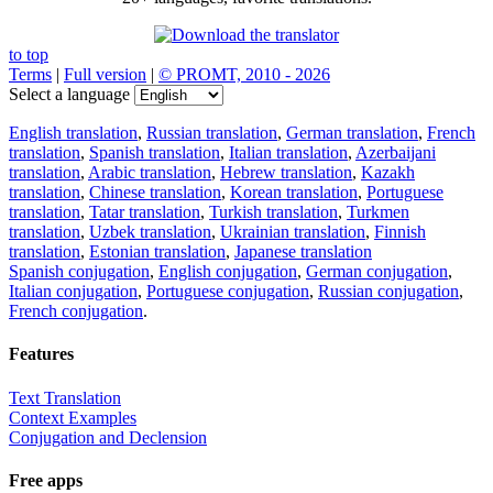
to top
Terms
|
Full version
|
© PROMT, 2010 - 2026
Select a language
English translation
,
Russian translation
,
German translation
,
French
translation
,
Spanish translation
,
Italian translation
,
Azerbaijani
translation
,
Arabic translation
,
Hebrew translation
,
Kazakh
translation
,
Chinese translation
,
Korean translation
,
Portuguese
translation
,
Tatar translation
,
Turkish translation
,
Turkmen
translation
,
Uzbek translation
,
Ukrainian translation
,
Finnish
translation
,
Estonian translation
,
Japanese translation
Spanish conjugation
,
English conjugation
,
German conjugation
,
Italian conjugation
,
Portuguese conjugation
,
Russian conjugation
,
French conjugation
.
Features
Text Translation
Context Examples
Conjugation and Declension
Free apps