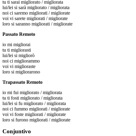
tu
ti sarai migliorato / migliorata
lui/lei
si sarà migliorato / migliorata
noi
ci saremo migliorati / migliorate
voi
vi sarete migliorati / migliorate
loro
si saranno migliorati / migliorate
Passato Remoto
io
mi migliorai
tu
ti migliorasti
lui/lei
si migliorò
noi
ci migliorammo
voi
vi miglioraste
loro
si migliorarono
Trapassato Remoto
io
mi fui migliorato / migliorata
tu
ti fosti migliorato / migliorata
lui/lei
si fu migliorato / migliorata
noi
ci fummo migliorati / migliorate
voi
vi foste migliorati / migliorate
loro
si furono migliorati / migliorate
Conjuntivo