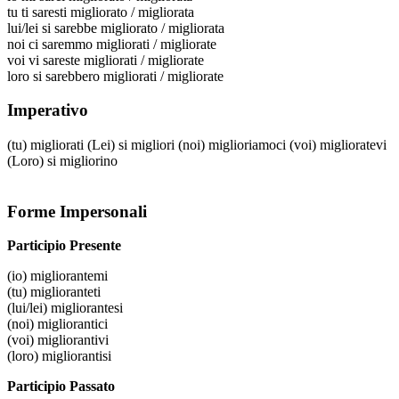
tu
ti saresti migliorato / migliorata
lui/lei
si sarebbe migliorato / migliorata
noi
ci saremmo migliorati / migliorate
voi
vi sareste migliorati / migliorate
loro
si sarebbero migliorati / migliorate
Imperativo
(tu)
migliorati
(Lei)
si migliori
(noi)
miglioriamoci
(voi)
miglioratevi
(Loro)
si migliorino
Forme Impersonali
Participio Presente
(io)
migliorantemi
(tu)
miglioranteti
(lui/lei)
migliorantesi
(noi)
migliorantici
(voi)
migliorantivi
(loro)
migliorantisi
Participio Passato