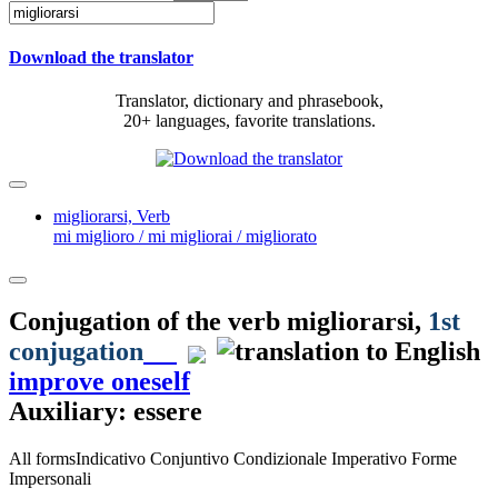
Download the translator
Translator, dictionary and phrasebook,
20+ languages, favorite translations.
migliorarsi,
Verb
mi miglioro / mi migliorai / migliorato
Conjugation of the verb
migliorarsi
,
1st
conjugation
improve oneself
Auxiliary: essere
All forms
Indicativo
Conjuntivo
Condizionale
Imperativo
Forme
Impersonali