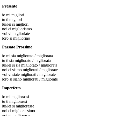
Presente
io
mi migliori
tu
ti migliori
lui/lei
si migliori
noi
ci miglioriamo
voi
vi miglioriate
loro
si migliorino
Passato Prossimo
io
mi sia migliorato / migliorata
tu
ti sia migliorato / migliorata
lui/lei
si sia migliorato / migliorata
noi
ci siamo migliorati / migliorate
voi
vi siate migliorati / migliorate
loro
si siano migliorati / migliorate
Imperfetto
io
mi migliorassi
tu
ti migliorassi
lui/lei
si migliorasse
noi
ci migliorassimo
voi
vi miglioraste