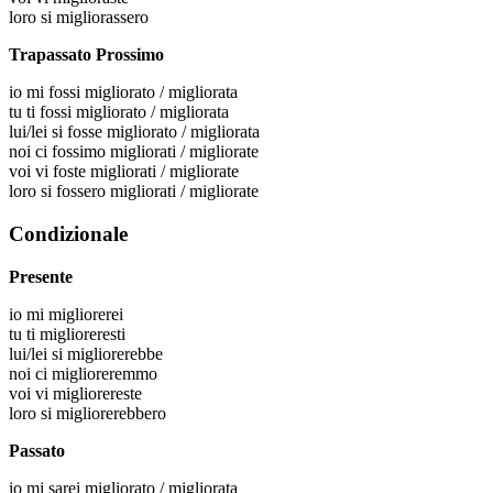
loro
si migliorassero
Trapassato Prossimo
io
mi fossi migliorato / migliorata
tu
ti fossi migliorato / migliorata
lui/lei
si fosse migliorato / migliorata
noi
ci fossimo migliorati / migliorate
voi
vi foste migliorati / migliorate
loro
si fossero migliorati / migliorate
Condizionale
Presente
io
mi migliorerei
tu
ti miglioreresti
lui/lei
si migliorerebbe
noi
ci miglioreremmo
voi
vi migliorereste
loro
si migliorerebbero
Passato
io
mi sarei migliorato / migliorata