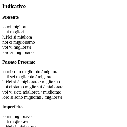
Indicativo
Presente
io
mi miglioro
tu
ti migliori
lui/lei
si migliora
noi
ci miglioriamo
voi
vi migliorate
loro
si migliorano
Passato Prossimo
io
mi sono migliorato / migliorata
tu
ti sei migliorato / migliorata
lui/lei
si è migliorato / migliorata
noi
ci siamo migliorati / migliorate
voi
vi siete migliorati / migliorate
loro
si sono migliorati / migliorate
Imperfetto
io
mi miglioravo
tu
ti miglioravi
lui/lei
si migliorava