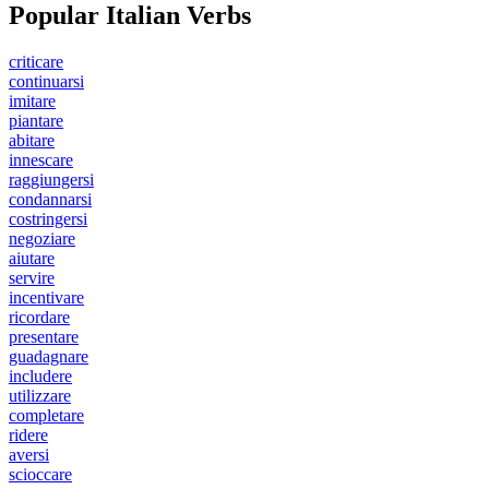
Popular Italian Verbs
criticare
continuarsi
imitare
piantare
abitare
innescare
raggiungersi
condannarsi
costringersi
negoziare
aiutare
servire
incentivare
ricordare
presentare
guadagnare
includere
utilizzare
completare
ridere
aversi
scioccare