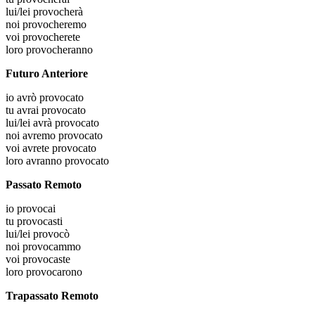
lui/lei
provocherà
noi
provocheremo
voi
provocherete
loro
provocheranno
Futuro Anteriore
io
avrò provocato
tu
avrai provocato
lui/lei
avrà provocato
noi
avremo provocato
voi
avrete provocato
loro
avranno provocato
Passato Remoto
io
provocai
tu
provocasti
lui/lei
provocò
noi
provocammo
voi
provocaste
loro
provocarono
Trapassato Remoto