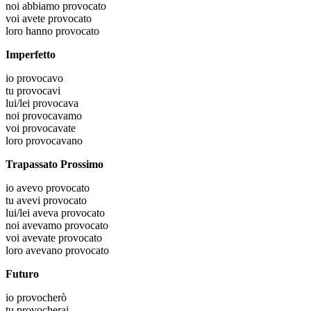
noi
abbiamo provocato
voi
avete provocato
loro
hanno provocato
Imperfetto
io
provocavo
tu
provocavi
lui/lei
provocava
noi
provocavamo
voi
provocavate
loro
provocavano
Trapassato Prossimo
io
avevo provocato
tu
avevi provocato
lui/lei
aveva provocato
noi
avevamo provocato
voi
avevate provocato
loro
avevano provocato
Futuro
io
provocherò
tu
provocherai