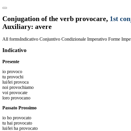
Conjugation of the verb
provocare
,
1st con
Auxiliary: avere
All forms
Indicativo
Conjuntivo
Condizionale
Imperativo
Forme Imper
Indicativo
Presente
io
provoco
tu
provochi
lui/lei
provoca
noi
provochiamo
voi
provocate
loro
provocano
Passato Prossimo
io
ho provocato
tu
hai provocato
lui/lei
ha provocato