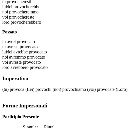
tu
provocheresti
lui/lei
provocherebbe
noi
provocheremmo
voi
provochereste
loro
provocherebbero
Passato
io
avrei provocato
tu
avresti provocato
lui/lei
avrebbe provocato
noi
avremmo provocato
voi
avreste provocato
loro
avrebbero provocato
Imperativo
(tu)
provoca
(Lei)
provochi
(noi)
provochiamo
(voi)
provocate
(Loro
Forme Impersonali
Participio Presente
Singular
Plural