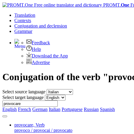
PROMT.
One
F
Translation
Contexts
Conjugation
and declension
Grammar
Feedback
Help
Download the App
Advertise
Conjugation of the verb "provo
Select source language
Select target language
English
French
German
Italian
Portuguese
Russian
Spanish
provocare,
Verb
provoco / provocai / provocato