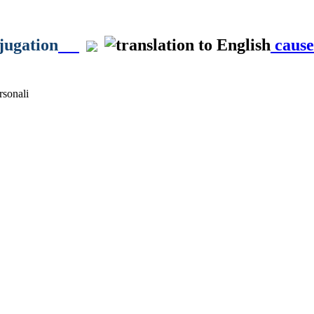
jugation
cause
sonali