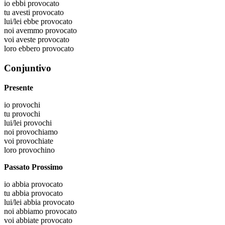
io
ebbi provocato
tu
avesti provocato
lui/lei
ebbe provocato
noi
avemmo provocato
voi
aveste provocato
loro
ebbero provocato
Conjuntivo
Presente
io
provochi
tu
provochi
lui/lei
provochi
noi
provochiamo
voi
provochiate
loro
provochino
Passato Prossimo
io
abbia provocato
tu
abbia provocato
lui/lei
abbia provocato
noi
abbiamo provocato
voi
abbiate provocato