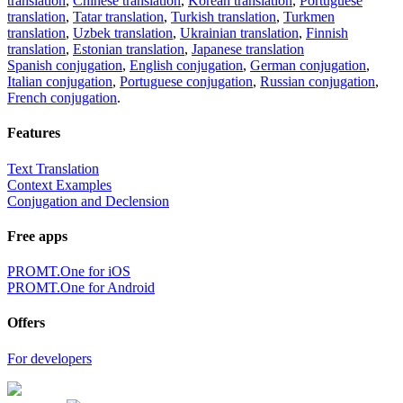
translation
,
Chinese translation
,
Korean translation
,
Portuguese
translation
,
Tatar translation
,
Turkish translation
,
Turkmen
translation
,
Uzbek translation
,
Ukrainian translation
,
Finnish
translation
,
Estonian translation
,
Japanese translation
Spanish conjugation
,
English conjugation
,
German conjugation
,
Italian conjugation
,
Portuguese conjugation
,
Russian conjugation
,
French conjugation
.
Features
Text Translation
Context Examples
Conjugation and Declension
Free apps
PROMT.One for iOS
PROMT.One for Android
Offers
For developers