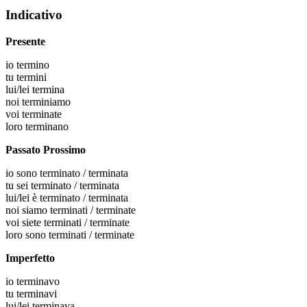
Indicativo
Presente
io
termino
tu
termini
lui/lei
termina
noi
terminiamo
voi
terminate
loro
terminano
Passato Prossimo
io
sono terminato / terminata
tu
sei terminato / terminata
lui/lei
è terminato / terminata
noi
siamo terminati / terminate
voi
siete terminati / terminate
loro
sono terminati / terminate
Imperfetto
io
terminavo
tu
terminavi
lui/lei
terminava