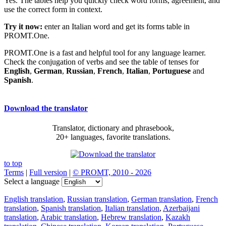
Yes. The tables help you quickly check word forms, agreement, and
use the correct form in context.
Try it now:
enter an Italian word and get its forms table in
PROMT.One.
PROMT.One is a fast and helpful tool for any language learner.
Check the conjugation of verbs and see the table of tenses for
English
,
German
,
Russian
,
French
,
Italian
,
Portuguese
and
Spanish
.
Download the translator
Translator, dictionary and phrasebook,
20+ languages, favorite translations.
to top
Terms
|
Full version
|
© PROMT, 2010 - 2026
Select a language
English translation
,
Russian translation
,
German translation
,
French
translation
,
Spanish translation
,
Italian translation
,
Azerbaijani
translation
,
Arabic translation
,
Hebrew translation
,
Kazakh