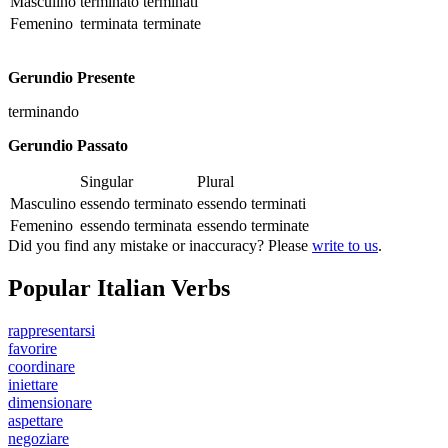
Masculino
terminato
terminati
Femenino
terminata
terminate
Gerundio Presente
terminando
Gerundio Passato
Singular
Plural
Masculino
essendo terminato
essendo terminati
Femenino
essendo terminata
essendo terminate
Did you find any mistake or inaccuracy? Please
write to us
.
Popular Italian Verbs
rappresentarsi
favorire
coordinare
iniettare
dimensionare
aspettare
negoziare