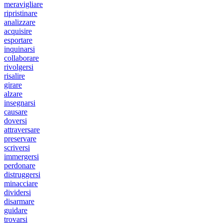
meravigliare
ripristinare
analizzare
acquisire
esportare
inquinarsi
collaborare
rivolgersi
risalire
girare
alzare
insegnarsi
causare
doversi
attraversare
preservare
scriversi
immergersi
perdonare
distruggersi
minacciare
dividersi
disarmare
guidare
trovarsi