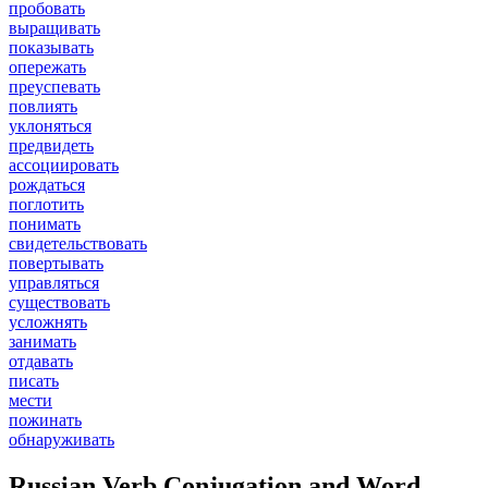
пробовать
выращивать
показывать
опережать
преуспевать
повлиять
уклоняться
предвидеть
ассоциировать
рождаться
поглотить
понимать
свидетельствовать
повертывать
управляться
существовать
усложнять
занимать
отдавать
писать
мести
пожинать
обнаруживать
Russian Verb Conjugation and Word