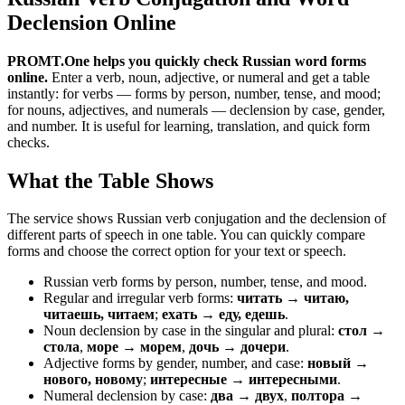
Declension Online
PROMT.One helps you quickly check Russian word forms
online.
Enter a verb, noun, adjective, or numeral and get a table
instantly: for verbs — forms by person, number, tense, and mood;
for nouns, adjectives, and numerals — declension by case, gender,
and number. It is useful for learning, translation, and quick form
checks.
What the Table Shows
The service shows Russian verb conjugation and the declension of
different parts of speech in one table. You can quickly compare
forms and choose the correct option for your text or speech.
Russian verb forms by person, number, tense, and mood.
Regular and irregular verb forms:
читать → читаю,
читаешь, читаем
;
ехать → еду, едешь
.
Noun declension by case in the singular and plural:
стол →
стола
,
море → морем
,
дочь → дочери
.
Adjective forms by gender, number, and case:
новый →
нового, новому
;
интересные → интересными
.
Numeral declension by case:
два → двух
,
полтора →