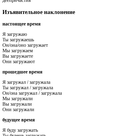
деепричастия
Изъявительное наклонение
настоящее время
Я загружаю
Ты загружаешь
Он/она/оно загружает
Мы загружаем
Вы загружаете
Они загружают
прошедшее время
Я загружал / загружала
Ты загружал / загружала
Он/она загружал / загружала
Мы загружали
Вы загружали
Они загружали
будущее время
Я буду загружать
Ты будешь загружать