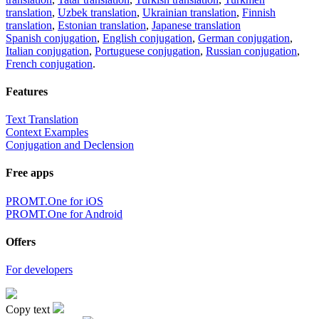
translation
,
Uzbek translation
,
Ukrainian translation
,
Finnish
translation
,
Estonian translation
,
Japanese translation
Spanish conjugation
,
English conjugation
,
German conjugation
,
Italian conjugation
,
Portuguese conjugation
,
Russian conjugation
,
French conjugation
.
Features
Text Translation
Context Examples
Conjugation and Declension
Free apps
PROMT.One for iOS
PROMT.One for Android
Offers
For developers
Copy text