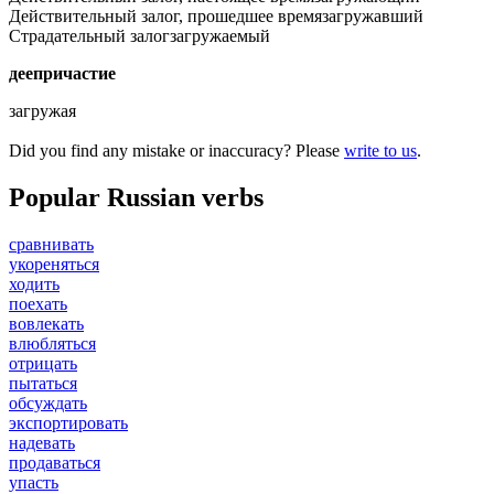
Действительный залог, прошедшее время
загружавший
Страдательный залог
загружаемый
деепричастие
загружая
Did you find any mistake or inaccuracy? Please
write to us
.
Popular Russian verbs
сравнивать
укореняться
ходить
поехать
вовлекать
влюбляться
отрицать
пытаться
обсуждать
экспортировать
надевать
продаваться
упасть