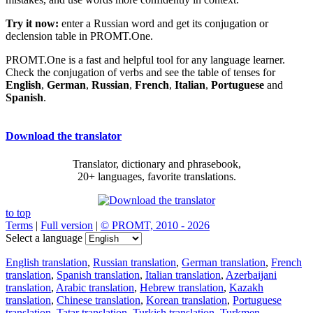
Try it now:
enter a Russian word and get its conjugation or
declension table in PROMT.One.
PROMT.One is a fast and helpful tool for any language learner.
Check the conjugation of verbs and see the table of tenses for
English
,
German
,
Russian
,
French
,
Italian
,
Portuguese
and
Spanish
.
Download the translator
Translator, dictionary and phrasebook,
20+ languages, favorite translations.
to top
Terms
|
Full version
|
© PROMT, 2010 - 2026
Select a language
English translation
,
Russian translation
,
German translation
,
French
translation
,
Spanish translation
,
Italian translation
,
Azerbaijani
translation
,
Arabic translation
,
Hebrew translation
,
Kazakh
translation
,
Chinese translation
,
Korean translation
,
Portuguese
translation
,
Tatar translation
,
Turkish translation
,
Turkmen