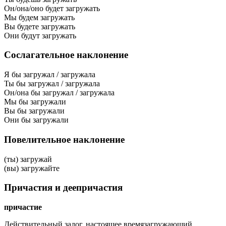
Он/она/оно будет загружать
Мы будем загружать
Вы будете загружать
Они будут загружать
Сослагательное наклонение
Я бы загружал / загружала
Ты бы загружал / загружала
Он/она бы загружал / загружала
Мы бы загружали
Вы бы загружали
Они бы загружали
Повелительное наклонение
(ты) загружай
(вы) загружайте
Причастия и деепричастия
причастие
Действительный залог, настоящее время
загружающий