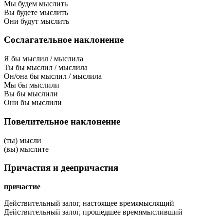
Мы будем мыслить
Вы будете мыслить
Они будут мыслить
Сослагательное наклонение
Я бы мыслил / мыслила
Ты бы мыслил / мыслила
Он/она бы мыслил / мыслила
Мы бы мыслили
Вы бы мыслили
Они бы мыслили
Повелительное наклонение
(ты) мысли
(вы) мыслите
Причастия и деепричастия
причастие
Действительный залог, настоящее время
мыслящий
Действительный залог, прошедшее время
мысливший