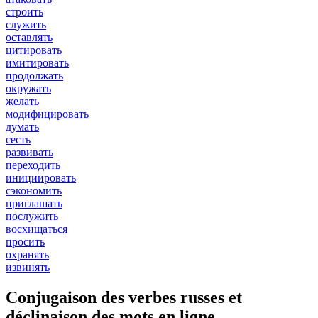
строить
служить
оставлять
цитировать
имитировать
продолжать
окружать
желать
модифицировать
думать
сесть
развивать
переходить
инициировать
сэкономить
приглашать
послужить
восхищаться
просить
охранять
извинять
Conjugaison des verbes russes et
déclinaison des mots en ligne