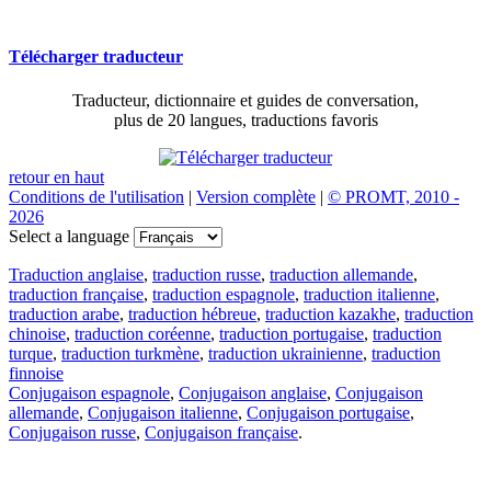
Télécharger traducteur
Traducteur, dictionnaire et guides de conversation,
plus de 20 langues, traductions favoris
retour en haut
Conditions de l'utilisation
|
Version complète
|
© PROMT, 2010 -
2026
Select a language
Traduction anglaise
,
traduction russe
,
traduction allemande
,
traduction française
,
traduction espagnole
,
traduction italienne
,
traduction arabe
,
traduction hébreue
,
traduction kazakhe
,
traduction
chinoise
,
traduction coréenne
,
traduction portugaise
,
traduction
turque
,
traduction turkmène
,
traduction ukrainienne
,
traduction
finnoise
Conjugaison espagnole
,
Conjugaison anglaise
,
Conjugaison
allemande
,
Conjugaison italienne
,
Conjugaison portugaise
,
Conjugaison russe
,
Conjugaison française
.
Caractéristiques