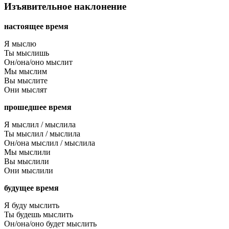
Изъявительное наклонение
настоящее время
Я мыслю
Ты мыслишь
Он/она/оно мыслит
Мы мыслим
Вы мыслите
Они мыслят
прошедшее время
Я мыслил / мыслила
Ты мыслил / мыслила
Он/она мыслил / мыслила
Мы мыслили
Вы мыслили
Они мыслили
будущее время
Я буду мыслить
Ты будешь мыслить
Он/она/оно будет мыслить