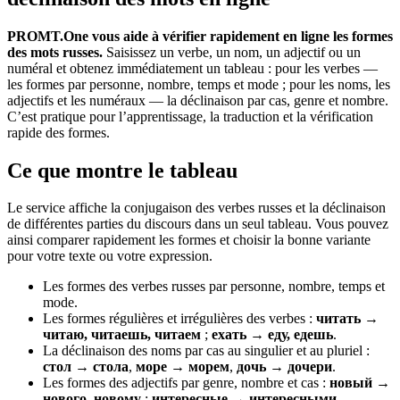
PROMT.One vous aide à vérifier rapidement en ligne les formes
des mots russes.
Saisissez un verbe, un nom, un adjectif ou un
numéral et obtenez immédiatement un tableau : pour les verbes —
les formes par personne, nombre, temps et mode ; pour les noms, les
adjectifs et les numéraux — la déclinaison par cas, genre et nombre.
C’est pratique pour l’apprentissage, la traduction et la vérification
rapide des formes.
Ce que montre le tableau
Le service affiche la conjugaison des verbes russes et la déclinaison
de différentes parties du discours dans un seul tableau. Vous pouvez
ainsi comparer rapidement les formes et choisir la bonne variante
pour votre texte ou votre expression.
Les formes des verbes russes par personne, nombre, temps et
mode.
Les formes régulières et irrégulières des verbes :
читать →
читаю, читаешь, читаем
;
ехать → еду, едешь
.
La déclinaison des noms par cas au singulier et au pluriel :
стол → стола
,
море → морем
,
дочь → дочери
.
Les formes des adjectifs par genre, nombre et cas :
новый →
нового, новому
;
интересные → интересными
.