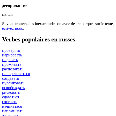
деепричастие
мысля
Si vous trouvez des inexactitudes ou avez des remarques sur le texte,
écrivez-nous
.
Verbes populaires en russes
проверять
нарисовать
подавать
проживать
располагать
поворачиваться
создавать
публиковать
освобождать
рисковать
сдаваться
состоять
начинаться
напоминать
атаковать