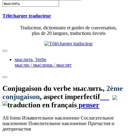
Télécharger traducteur
Traducteur, dictionnaire et guides de conversation,
plus de 20 langues, traductions favoris
мыслить,
Verbe
мыслю / мыслишь / мыслят
Conjugaison du verbe
мыслить
,
2ème
conjugaison
, aspect imperfectif
penser
All forms
Изъявительное наклонение
Сослагательное
наклонение
Повелительное наклонение
Причастия и
деепричастия