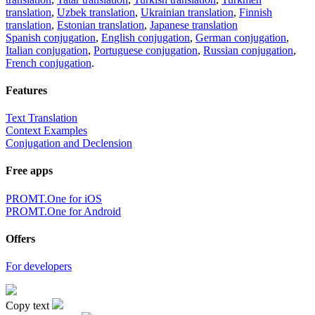
translation
,
Uzbek translation
,
Ukrainian translation
,
Finnish
translation
,
Estonian translation
,
Japanese translation
Spanish conjugation
,
English conjugation
,
German conjugation
,
Italian conjugation
,
Portuguese conjugation
,
Russian conjugation
,
French conjugation
.
Features
Text Translation
Context Examples
Conjugation and Declension
Free apps
PROMT.One for iOS
PROMT.One for Android
Offers
For developers
Copy text