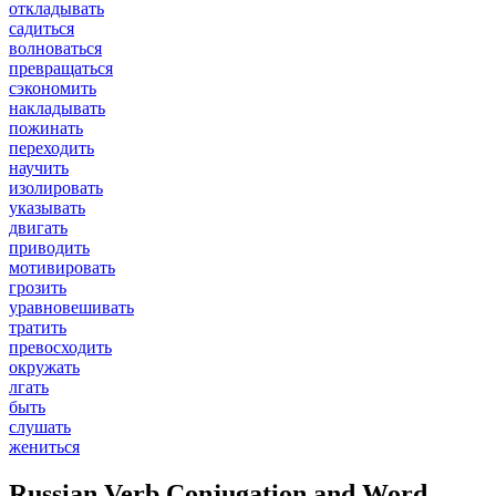
откладывать
садиться
волноваться
превращаться
сэкономить
накладывать
пожинать
переходить
научить
изолировать
указывать
двигать
приводить
мотивировать
грозить
уравновешивать
тратить
превосходить
окружать
лгать
быть
слушать
жениться
Russian Verb Conjugation and Word