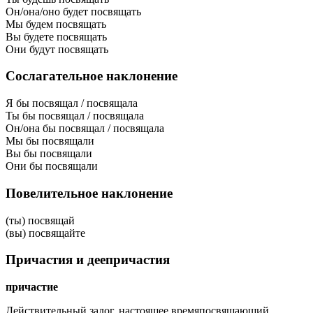
Он/она/оно будет посвящать
Мы будем посвящать
Вы будете посвящать
Они будут посвящать
Сослагательное наклонение
Я бы посвящал / посвящала
Ты бы посвящал / посвящала
Он/она бы посвящал / посвящала
Мы бы посвящали
Вы бы посвящали
Они бы посвящали
Повелительное наклонение
(ты) посвящай
(вы) посвящайте
Причастия и деепричастия
причастие
Действительный залог, настоящее время
посвящающий