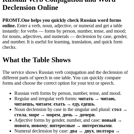
Declension Online
PROMT.One helps you quickly check Russian word forms
online.
Enter a verb, noun, adjective, or numeral and get a table
instantly: for verbs — forms by person, number, tense, and mood;
for nouns, adjectives, and numerals — declension by case, gender,
and number. It is useful for learning, translation, and quick form
checks.
What the Table Shows
The service shows Russian verb conjugation and the declension of
different parts of speech in one table. You can quickly compare
forms and choose the correct option for your text or speech.
Russian verb forms by person, number, tense, and mood.
Regular and irregular verb forms:
читать → читаю,
читаешь, читаем
;
ехать → еду, едешь
.
Noun declension by case in the singular and plural:
стол →
стола
,
море → морем
,
дочь → дочери
.
Adjective forms by gender, number, and case:
новый →
нового, новому
;
интересные → интересными
.
Numeral declension by case:
два → двух
,
полтора →