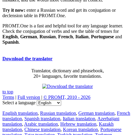
Try it now:
enter a Russian word and get its conjugation or
declension table in PROMT.One.
PROMT.One is a fast and helpful tool for any language learner.
Check the conjugation of verbs and see the table of tenses for
English
,
German
,
Russian
,
French
,
Italian
,
Portuguese
and
Spanish
.
Download the translator
Translator, dictionary and phrasebook,
20+ languages, favorite translations.
to top
Terms
|
Full version
|
© PROMT, 2010 - 2026
Select a language
English translation
,
Russian translation
,
German translation
,
French
translation
,
Spanish translation
,
Italian translation
,
Azerbaijani
translation
,
Arabic translation
,
Hebrew translation
,
Kazakh
translation
,
Chinese translation
,
Korean translation
,
Portuguese
translation
,
Tatar translation
,
Turkish translation
,
Turkmen