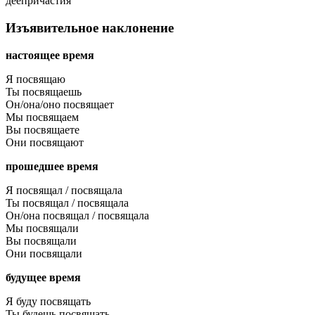
деепричастия
Изъявительное наклонение
настоящее время
Я посвящаю
Ты посвящаешь
Он/она/оно посвящает
Мы посвящаем
Вы посвящаете
Они посвящают
прошедшее время
Я посвящал / посвящала
Ты посвящал / посвящала
Он/она посвящал / посвящала
Мы посвящали
Вы посвящали
Они посвящали
будущее время
Я буду посвящать
Ты будешь посвящать