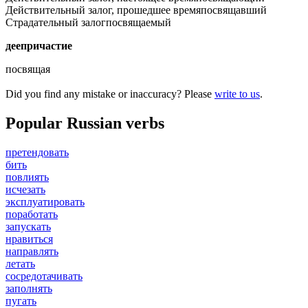
Действительный залог, прошедшее время
посвящавший
Страдательный залог
посвящаемый
деепричастие
посвящая
Did you find any mistake or inaccuracy? Please
write to us
.
Popular Russian verbs
претендовать
бить
повлиять
исчезать
эксплуатировать
поработать
запускать
нравиться
направлять
летать
сосредотачивать
заполнять
пугать