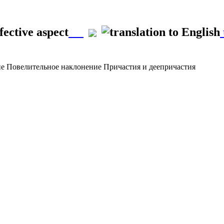
ective aspect
ие
Повелительное наклонение
Причастия и деепричастия