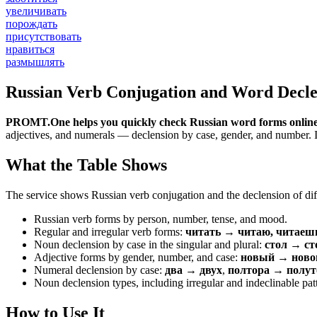
увеличивать
порождать
присутствовать
нравиться
размышлять
Russian Verb Conjugation and Word Decle
PROMT.One helps you quickly check Russian word forms online
adjectives, and numerals — declension by case, gender, and number. It 
What the Table Shows
The service shows Russian verb conjugation and the declension of diff
Russian verb forms by person, number, tense, and mood.
Regular and irregular verb forms:
читать → читаю, читаеш
Noun declension by case in the singular and plural:
стол → ст
Adjective forms by gender, number, and case:
новый → новог
Numeral declension by case:
два → двух
,
полтора → полут
Noun declension types, including irregular and indeclinable pat
How to Use It