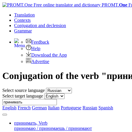
PROMT.
One
F
Translation
Contexts
Conjugation
and declension
Grammar
Feedback
Help
Download the App
Advertise
Conjugation of the verb "при
Select source language
Select target language
English
French
German
Italian
Portuguese
Russian
Spanish
принимать,
Verb
принимаю / принимаешь / принимают