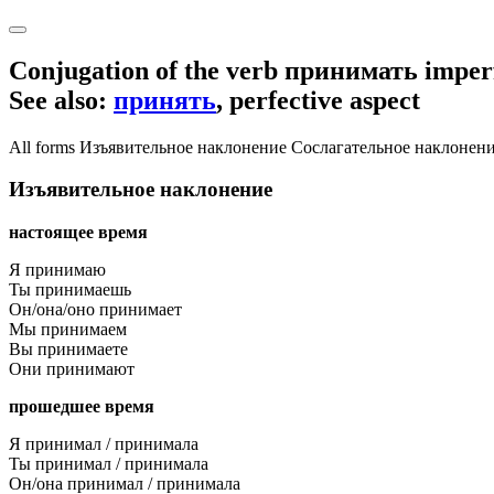
Conjugation of the verb
принимать
imperf
See also:
принять
, perfective aspect
All forms
Изъявительное наклонение
Сослагательное наклонен
Изъявительное наклонение
настоящее время
Я принимаю
Ты принимаешь
Он/она/оно принимает
Мы принимаем
Вы принимаете
Они принимают
прошедшее время
Я принимал / принимала
Ты принимал / принимала
Он/она принимал / принимала