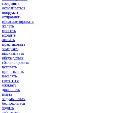
соединять
осмеливаться
вооружать
отправлять
проанализировать
желать
просить
входить
лишать
практиковать
замерзать
высказывать
обсуждаться
сбалансировать
вставать
привязывать
населять
случаться
ожидать
дополнять
иметь
задумываться
беспокоиться
ходить
заботиться