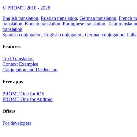
© PROMT, 2010 - 2026
English translation
,
Russian translation
,
German translation
,
French tr
translation
,
Korean translation
,
Portuguese translation
,
Tatar translatio
translation
Spanish conjugation
,
English conjugation
,
German conjugation
,
Itali
Features
Text Translation
Context Examples
Conjugation and Declension
Free apps
PROMT.One for iOS
PROMT.One for Android
Offers
For developers