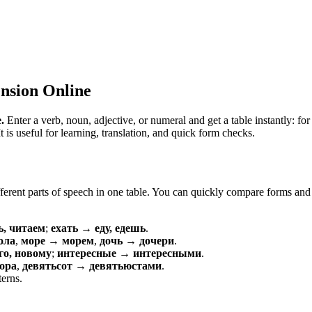
nsion Online
.
Enter a verb, noun, adjective, or numeral and get a table instantly: 
is useful for learning, translation, and quick form checks.
erent parts of speech in one table. You can quickly compare forms and c
ь, читаем
;
ехать → еду, едешь
.
ола
,
море → морем
,
дочь → дочери
.
о, новому
;
интересные → интересными
.
ора
,
девятьсот → девятьюстами
.
terns.