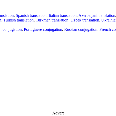
anslation
,
Spanish translation
,
Italian translation
,
Azerbaijani translation
n
,
Turkish translation
,
Turkmen translation
,
Uzbek translation
,
Ukrainian
an conjugation
,
Portuguese conjugation
,
Russian conjugation
,
French co
Advert