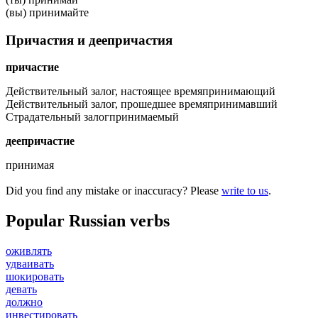
(вы) принимайте
Причастия и деепричастия
причастие
Действительный залог, настоящее время
принимающий
Действительный залог, прошедшее время
принимавший
Страдательный залог
принимаемый
деепричастие
принимая
Did you find any mistake or inaccuracy? Please
write to us
.
Popular Russian verbs
оживлять
удваивать
шокировать
девать
должно
инвестировать