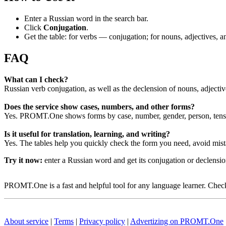
Enter a Russian word in the search bar.
Click
Conjugation
.
Get the table: for verbs — conjugation; for nouns, adjectives,
FAQ
What can I check?
Russian verb conjugation, as well as the declension of nouns, adjecti
Does the service show cases, numbers, and other forms?
Yes. PROMT.One shows forms by case, number, gender, person, tense
Is it useful for translation, learning, and writing?
Yes. The tables help you quickly check the form you need, avoid mist
Try it now:
enter a Russian word and get its conjugation or declens
PROMT.One is a fast and helpful tool for any language learner. Check 
About service
|
Terms
|
Privacy policy
|
Advertizing on PROMT.One