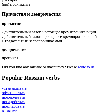
(вы) проникайте
Причастия и деепричастия
причастие
Действительный залог, настоящее время
проникающий
Действительный залог, прошедшее время
проникавший
Страдательный залог
проникаемый
деепричастие
проникая
Did you find any mistake or inaccuracy? Please
write to us
.
Popular Russian verbs
устанавливать
обмениваться
преодолевать
понадобиться
преследовать
взглянуть