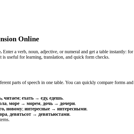
nsion Online
.
Enter a verb, noun, adjective, or numeral and get a table instantly: 
is useful for learning, translation, and quick form checks.
erent parts of speech in one table. You can quickly compare forms and c
ь, читаем
;
ехать → еду, едешь
.
ола
,
море → морем
,
дочь → дочери
.
о, новому
;
интересные → интересными
.
ора
,
девятьсот → девятьюстами
.
terns.