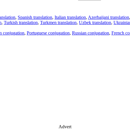
anslation
,
Spanish translation
,
Italian translation
,
Azerbaijani translation
n
,
Turkish translation
,
Turkmen translation
,
Uzbek translation
,
Ukrainian
an conjugation
,
Portuguese conjugation
,
Russian conjugation
,
French co
Advert