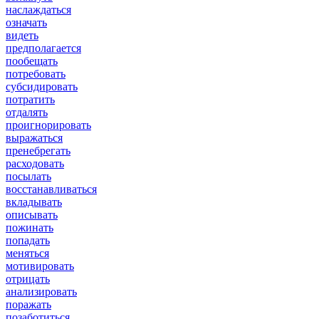
наслаждаться
означать
видеть
предполагается
пообещать
потребовать
субсидировать
потратить
отдалять
проигнорировать
выражаться
пренебрегать
расходовать
посылать
восстанавливаться
вкладывать
описывать
пожинать
попадать
меняться
мотивировать
отрицать
анализировать
поражать
позаботиться