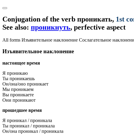
Conjugation of the verb
проникать
,
1st c
See also:
проникнуть
, perfective aspect
All forms
Изъявительное наклонение
Сослагательное наклонен
Изъявительное наклонение
настоящее время
Я проникаю
Ты проникаешь
Он/она/оно проникает
Мы проникаем
Вы проникаете
Они проникают
прошедшее время
Я проникал / проникала
Ты проникал / проникала
Он/она проникал / проникала