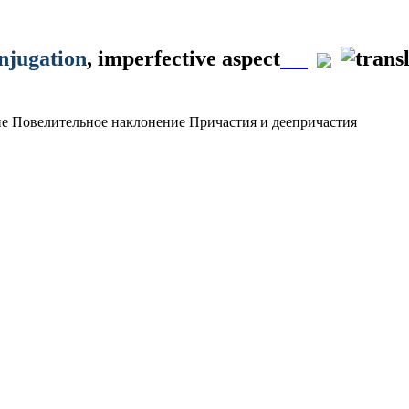
onjugation
, imperfective aspect
ие
Повелительное наклонение
Причастия и деепричастия