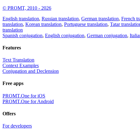
© PROMT, 2010 - 2026
English translation
,
Russian translation
,
German translation
,
French tr
translation
,
Korean translation
,
Portuguese translation
,
Tatar translatio
translation
Spanish conjugation
,
English conjugation
,
German conjugation
,
Itali
Features
Text Translation
Context Examples
Conjugation and Declension
Free apps
PROMT.One for iOS
PROMT.One for Android
Offers
For developers