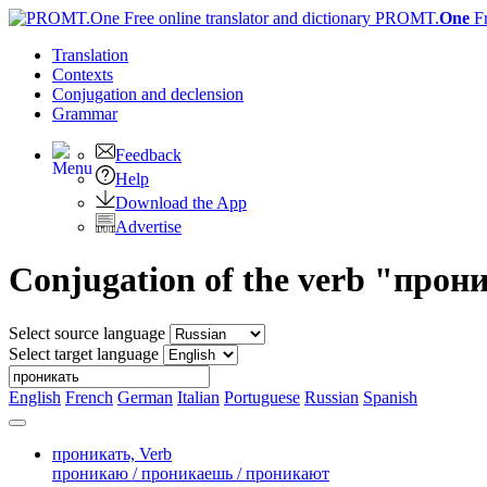
PROMT.
One
F
Translation
Contexts
Conjugation
and declension
Grammar
Feedback
Help
Download the App
Advertise
Conjugation of the verb "прон
Select source language
Select target language
English
French
German
Italian
Portuguese
Russian
Spanish
проникать,
Verb
проникаю / проникаешь / проникают