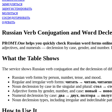
замедляться
зарегистрировать
молиться
сосредотачивать
одевать
Russian Verb Conjugation and Word Decle
PROMT.One helps you quickly check Russian word forms online
adjectives, and numerals — declension by case, gender, and number. It 
What the Table Shows
The service shows Russian verb conjugation and the declension of diff
Russian verb forms by person, number, tense, and mood.
Regular and irregular verb forms:
читать → читаю, читаеш
Noun declension by case in the singular and plural:
стол → ст
Adjective forms by gender, number, and case:
новый → новог
Numeral declension by case:
два → двух
,
полтора → полут
Noun declension types, including irregular and indeclinable pat
How to Use It