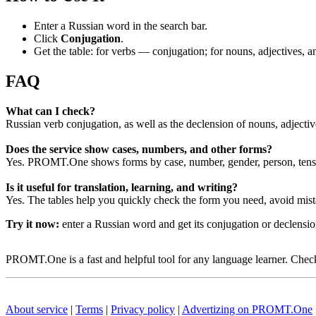
Enter a Russian word in the search bar.
Click
Conjugation
.
Get the table: for verbs — conjugation; for nouns, adjectives,
FAQ
What can I check?
Russian verb conjugation, as well as the declension of nouns, adjecti
Does the service show cases, numbers, and other forms?
Yes. PROMT.One shows forms by case, number, gender, person, tense
Is it useful for translation, learning, and writing?
Yes. The tables help you quickly check the form you need, avoid mist
Try it now:
enter a Russian word and get its conjugation or declens
PROMT.One is a fast and helpful tool for any language learner. Check 
About service
|
Terms
|
Privacy policy
|
Advertizing on PROMT.One