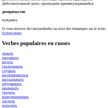
Действительный залог, прошедшее время
нуждавшийся
деепричастие
нуждаясь
Si vous trouvez des inexactitudes ou avez des remarques sur le texte,
écrivez-nous
.
Verbes populaires en russes
лежать
продавать
видеть
откладывать
слушать
воздерживаться
рассказывать
обдумывать
оказывать
уходить
координировать
достичь
попадать