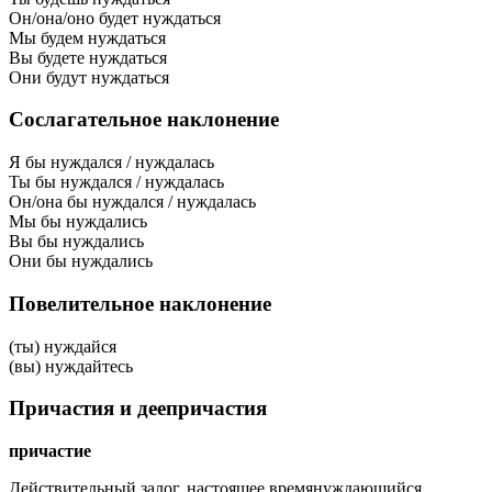
Он/она/оно будет нуждаться
Мы будем нуждаться
Вы будете нуждаться
Они будут нуждаться
Сослагательное наклонение
Я бы нуждался / нуждалась
Ты бы нуждался / нуждалась
Он/она бы нуждался / нуждалась
Мы бы нуждались
Вы бы нуждались
Они бы нуждались
Повелительное наклонение
(ты) нуждайся
(вы) нуждайтесь
Причастия и деепричастия
причастие
Действительный залог, настоящее время
нуждающийся