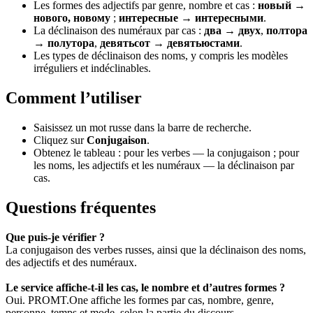
Les formes des adjectifs par genre, nombre et cas :
новый →
нового, новому
;
интересные → интересными
.
La déclinaison des numéraux par cas :
два → двух
,
полтора
→ полутора
,
девятьсот → девятьюстами
.
Les types de déclinaison des noms, y compris les modèles
irréguliers et indéclinables.
Comment l’utiliser
Saisissez un mot russe dans la barre de recherche.
Cliquez sur
Conjugaison
.
Obtenez le tableau : pour les verbes — la conjugaison ; pour
les noms, les adjectifs et les numéraux — la déclinaison par
cas.
Questions fréquentes
Que puis-je vérifier ?
La conjugaison des verbes russes, ainsi que la déclinaison des noms,
des adjectifs et des numéraux.
Le service affiche-t-il les cas, le nombre et d’autres formes ?
Oui. PROMT.One affiche les formes par cas, nombre, genre,
personne, temps et mode, selon la partie du discours.