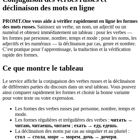
déclinaison des mots en ligne
PROMT.One vous aide à vérifier rapidement en ligne les formes
des mots russes.
Saisissez un verbe, un nom, un adjectif ou un
numéral et obtenez immédiatement un tableau : pour les verbes —
les formes par personne, nombre, temps et mode ; pour les noms, les
adjectifs et les numéraux — la déclinaison par cas, genre et nombre.
C’est pratique pour l’apprentissage, la traduction et la vérification
rapide des formes.
Ce que montre le tableau
Le service affiche la conjugaison des verbes russes et la déclinaison
de différentes parties du discours dans un seul tableau. Vous pouvez
ainsi comparer rapidement les formes et choisir la bonne variante
pour votre texte ou votre expression.
Les formes des verbes russes par personne, nombre, temps et
mode.
Les formes régulières et irrégulières des verbes :
читать →
читаю, читаешь, читаем
;
ехать → еду, едешь
.
La déclinaison des noms par cas au singulier et au pluriel :
стол → стола
,
море → морем
,
дочь → дочери
.