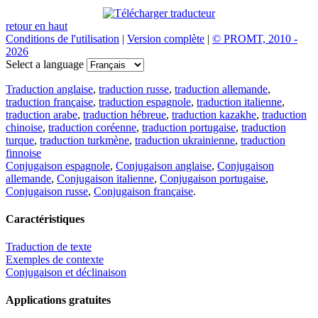
retour en haut
Conditions de l'utilisation
|
Version complète
|
© PROMT, 2010 -
2026
Select a language
Traduction anglaise
,
traduction russe
,
traduction allemande
,
traduction française
,
traduction espagnole
,
traduction italienne
,
traduction arabe
,
traduction hébreue
,
traduction kazakhe
,
traduction
chinoise
,
traduction coréenne
,
traduction portugaise
,
traduction
turque
,
traduction turkmène
,
traduction ukrainienne
,
traduction
finnoise
Conjugaison espagnole
,
Conjugaison anglaise
,
Conjugaison
allemande
,
Conjugaison italienne
,
Conjugaison portugaise
,
Conjugaison russe
,
Conjugaison française
.
Caractéristiques
Traduction de texte
Exemples de contexte
Conjugaison et déclinaison
Applications gratuites