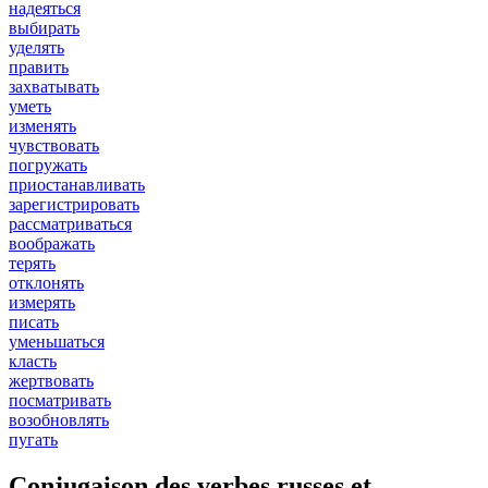
надеяться
выбирать
уделять
править
захватывать
уметь
изменять
чувствовать
погружать
приостанавливать
зарегистрировать
рассматриваться
воображать
терять
отклонять
измерять
писать
уменьшаться
класть
жертвовать
посматривать
возобновлять
пугать
Conjugaison des verbes russes et