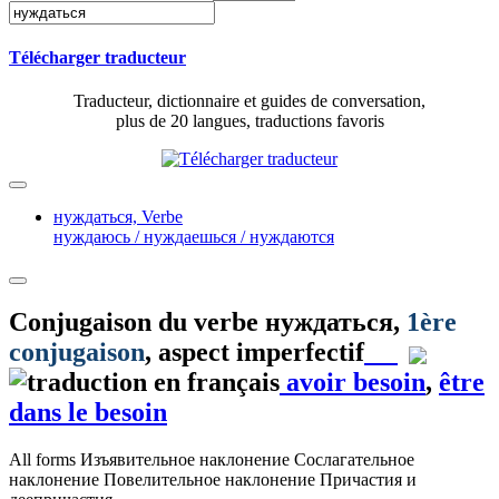
Télécharger traducteur
Traducteur, dictionnaire et guides de conversation,
plus de 20 langues, traductions favoris
нуждаться,
Verbe
нуждаюсь / нуждаешься / нуждаются
Conjugaison du verbe
нуждаться
,
1ère
conjugaison
, aspect imperfectif
avoir besoin
,
être
dans le besoin
All forms
Изъявительное наклонение
Сослагательное
наклонение
Повелительное наклонение
Причастия и