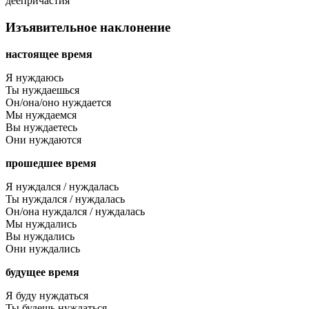
деепричастия
Изъявительное наклонение
настоящее время
Я нуждаюсь
Ты нуждаешься
Он/она/оно нуждается
Мы нуждаемся
Вы нуждаетесь
Они нуждаются
прошедшее время
Я нуждался / нуждалась
Ты нуждался / нуждалась
Он/она нуждался / нуждалась
Мы нуждались
Вы нуждались
Они нуждались
будущее время
Я буду нуждаться
Ты будешь нуждаться