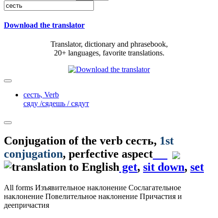
Download the translator
Translator, dictionary and phrasebook,
20+ languages, favorite translations.
сесть,
Verb
сяду /сядешь / сядут
Conjugation of the verb
сесть
,
1st
conjugation
, perfective aspect
get
,
sit down
,
set
All forms
Изъявительное наклонение
Сослагательное
наклонение
Повелительное наклонение
Причастия и
деепричастия