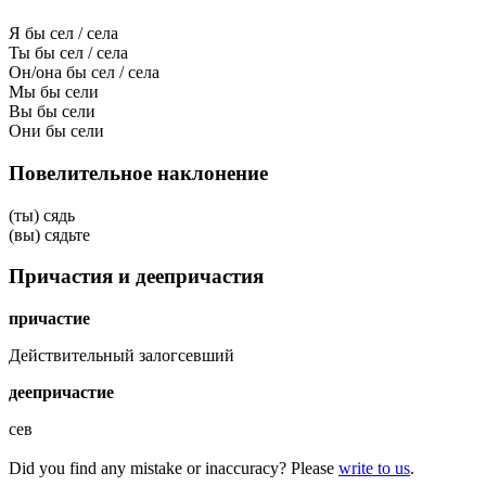
Я бы сел / села
Ты бы сел / села
Он/она бы сел / села
Мы бы сели
Вы бы сели
Они бы сели
Повелительное наклонение
(ты) сядь
(вы) сядьте
Причастия и деепричастия
причастие
Действительный залог
севший
деепричастие
сев
Did you find any mistake or inaccuracy? Please
write to us
.