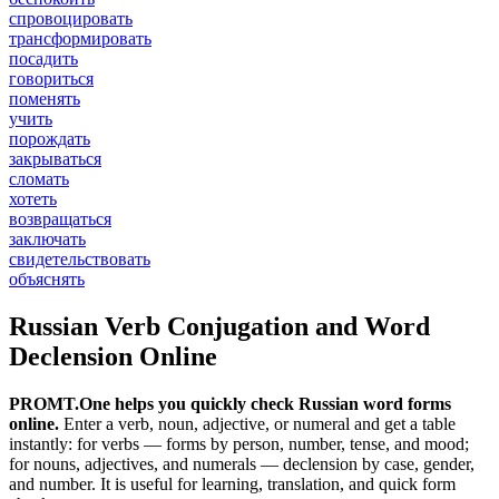
спровоцировать
трансформировать
посадить
говориться
поменять
учить
порождать
закрываться
сломать
хотеть
возвращаться
заключать
свидетельствовать
объяснять
Russian Verb Conjugation and Word
Declension Online
PROMT.One helps you quickly check Russian word forms
online.
Enter a verb, noun, adjective, or numeral and get a table
instantly: for verbs — forms by person, number, tense, and mood;
for nouns, adjectives, and numerals — declension by case, gender,
and number. It is useful for learning, translation, and quick form