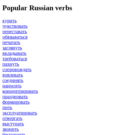
Popular Russian verbs
курить
чувствовать
переставать
обязываться
печатать
заглянуть
вкладывать
требоваться
пахнуть
сопровождать
вовлекать
соединять
наносить
концентрировать
праздновать
формировать
пить
эксплуатировать
отвергать
выступать
звонить
беспокоить