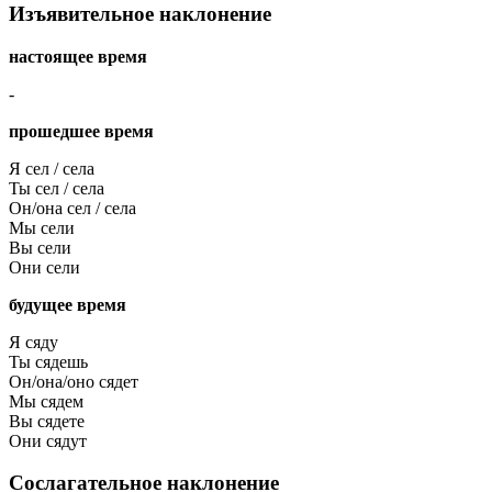
Изъявительное наклонение
настоящее время
-
прошедшее время
Я сел / села
Ты сел / села
Он/она сел / села
Мы сели
Вы сели
Они сели
будущее время
Я сяду
Ты сядешь
Он/она/оно сядет
Мы сядем
Вы сядете
Они сядут
Сослагательное наклонение