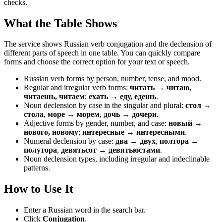
checks.
What the Table Shows
The service shows Russian verb conjugation and the declension of
different parts of speech in one table. You can quickly compare
forms and choose the correct option for your text or speech.
Russian verb forms by person, number, tense, and mood.
Regular and irregular verb forms:
читать → читаю,
читаешь, читаем
;
ехать → еду, едешь
.
Noun declension by case in the singular and plural:
стол →
стола
,
море → морем
,
дочь → дочери
.
Adjective forms by gender, number, and case:
новый →
нового, новому
;
интересные → интересными
.
Numeral declension by case:
два → двух
,
полтора →
полутора
,
девятьсот → девятьюстами
.
Noun declension types, including irregular and indeclinable
patterns.
How to Use It
Enter a Russian word in the search bar.
Click
Conjugation
.