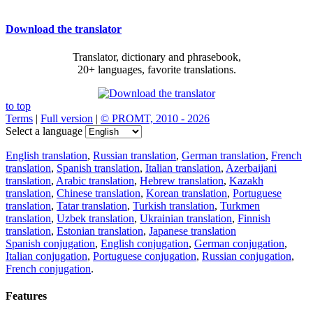
Download the translator
Translator, dictionary and phrasebook,
20+ languages, favorite translations.
to top
Terms
|
Full version
|
© PROMT, 2010 - 2026
Select a language
English translation
,
Russian translation
,
German translation
,
French
translation
,
Spanish translation
,
Italian translation
,
Azerbaijani
translation
,
Arabic translation
,
Hebrew translation
,
Kazakh
translation
,
Chinese translation
,
Korean translation
,
Portuguese
translation
,
Tatar translation
,
Turkish translation
,
Turkmen
translation
,
Uzbek translation
,
Ukrainian translation
,
Finnish
translation
,
Estonian translation
,
Japanese translation
Spanish conjugation
,
English conjugation
,
German conjugation
,
Italian conjugation
,
Portuguese conjugation
,
Russian conjugation
,
French conjugation
.
Features