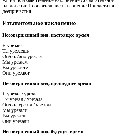
All forms
Изъявительное наклонение
Сослагательное
наклонение
Повелительное наклонение
Причастия и
деепричастия
Изъявительное наклонение
Несовершенный вид, настоящее время
Я урезаю
Ты урезаешь
Он/она/оно урезает
Мы урезаем
Вы урезаете
Они урезают
Несовершенный вид, прошедшее время
Я урезал / урезала
Ты урезал / урезала
Он/она урезал / урезала
Мы урезали
Вы урезали
Они урезали
Несовершенный вид, будущее время