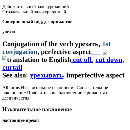
Действительный залог
урезавший
Страдательный залог
урезанный
Совершенный вид, деепричастие
урезав
Conjugation of the verb
урезать
,
1st
conjugation
, perfective aspect
cut off
,
cut down
,
curtail
See also:
урезывать
, imperfective aspect
All forms
Изъявительное наклонение
Сослагательное
наклонение
Повелительное наклонение
Причастия и
деепричастия
Изъявительное наклонение
настоящее время