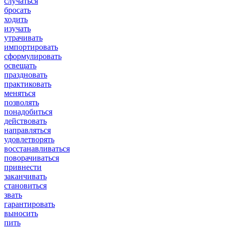
случаться
бросать
ходить
изучать
утрачивать
импортировать
сформулировать
освещать
праздновать
практиковать
меняться
позволять
понадобиться
действовать
направляться
удовлетворять
восстанавливаться
поворачиваться
привнести
заканчивать
становиться
звать
гарантировать
выносить
пить