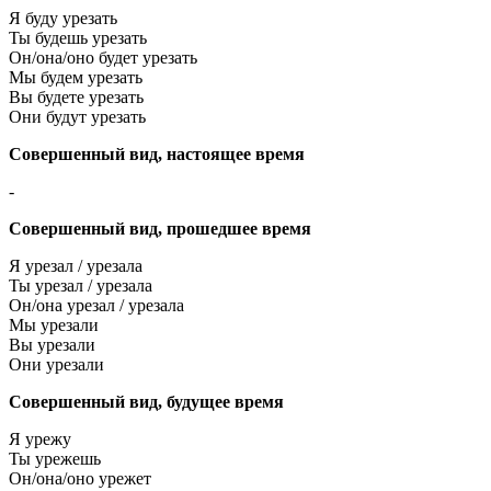
Я буду урезать
Ты будешь урезать
Он/она/оно будет урезать
Мы будем урезать
Вы будете урезать
Они будут урезать
Совершенный вид, настоящее время
-
Совершенный вид, прошедшее время
Я урезал / урезала
Ты урезал / урезала
Он/она урезал / урезала
Мы урезали
Вы урезали
Они урезали
Совершенный вид, будущее время
Я урежу
Ты урежешь
Он/она/оно урежет