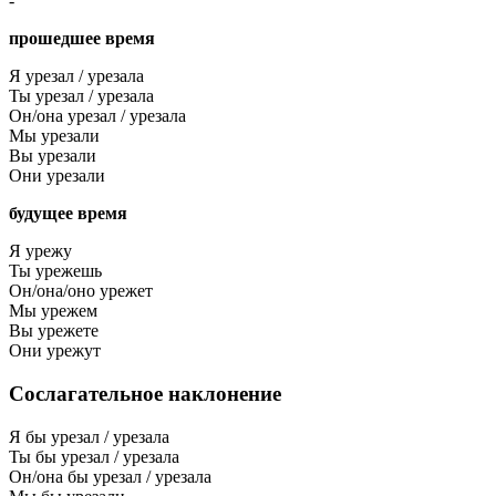
-
прошедшее время
Я урезал / урезала
Ты урезал / урезала
Он/она урезал / урезала
Мы урезали
Вы урезали
Они урезали
будущее время
Я урежу
Ты урежешь
Он/она/оно урежет
Мы урежем
Вы урежете
Они урежут
Сослагательное наклонение
Я бы урезал / урезала
Ты бы урезал / урезала
Он/она бы урезал / урезала