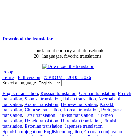
Download the translator
Translator, dictionary and phrasebook,
20+ languages, favorite translations.
to top
Terms
|
Full version
|
© PROMT, 2010 - 2026
Select a language
English translation
,
Russian translation
,
German translation
,
French
translation
,
Spanish translation
,
Italian translation
,
Azerbaijani
translation
,
Arabic translation
,
Hebrew translation
,
Kazakh
translation
,
Chinese translation
,
Korean translation
,
Portuguese
translation
,
Tatar translation
,
Turkish translation
,
Turkmen
translation
,
Uzbek translation
,
Ukrainian translation
,
Finnish
translation
,
Estonian translation
,
Japanese translation
Spanish conjugation
,
English conjugation
,
German conjugation
,