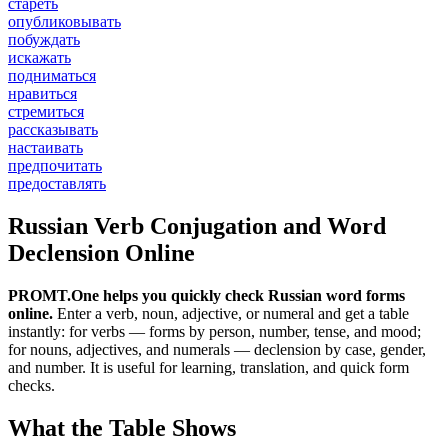
стареть
опубликовывать
побуждать
искажать
подниматься
нравиться
стремиться
рассказывать
настаивать
предпочитать
предоставлять
Russian Verb Conjugation and Word
Declension Online
PROMT.One helps you quickly check Russian word forms
online.
Enter a verb, noun, adjective, or numeral and get a table
instantly: for verbs — forms by person, number, tense, and mood;
for nouns, adjectives, and numerals — declension by case, gender,
and number. It is useful for learning, translation, and quick form
checks.
What the Table Shows