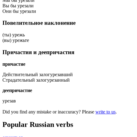
Мы бы урезали
Вы бы урезали
Они бы урезали
Повелительное наклонение
(ты) урежь
(вы) урежьте
Причастия и деепричастия
причастие
Действительный залог
урезавший
Страдательный залог
урезанный
деепричастие
урезав
Did you find any mistake or inaccuracy? Please
write to us
.
Popular Russian verbs