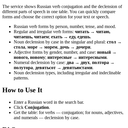
The service shows Russian verb conjugation and the declension of
different parts of speech in one table. You can quickly compare
forms and choose the correct option for your text or speech.
Russian verb forms by person, number, tense, and mood.
Regular and irregular verb forms:
читать → читаю,
читаешь, читаем
;
ехать → еду, едешь
.
Noun declension by case in the singular and plural:
стол →
стола
,
море → морем
,
дочь → дочери
.
Adjective forms by gender, number, and case:
новый →
нового, новому
;
интересные → интересными
.
Numeral declension by case:
два → двух
,
полтора →
полутора
,
девятьсот → девятьюстами
.
Noun declension types, including irregular and indeclinable
patterns.
How to Use It
Enter a Russian word in the search bar.
Click
Conjugation
.
Get the table: for verbs — conjugation; for nouns, adjectives,
and numerals — declension by case.