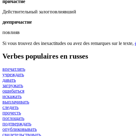
причастие
Действительный залог
повлиявший
деепричастие
повлияв
Si vous trouvez des inexactitudes ou avez des remarques sur le texte,
Verbes populaires en russes
впечатлять
учреждать
давать
загружать
ошибаться
искажать
выплачивать
следить
прочесть
поглощать
подтверждать
опубликовывать
свидетельствовать