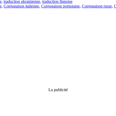
e
,
traduction ukrainienne
,
traduction finnoise
e
,
Conjugaison italienne
,
Conjugaison portugaise
,
Conjugaison russe
,
C
La publicité