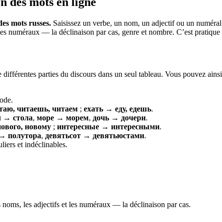
n des mots en ligne
es mots russes.
Saisissez un verbe, un nom, un adjectif ou un numéral
es numéraux — la déclinaison par cas, genre et nombre. C’est pratique po
de différentes parties du discours dans un seul tableau. Vous pouvez ain
ode.
таю, читаешь, читаем
;
ехать → еду, едешь
.
л → стола
,
море → морем
,
дочь → дочери
.
ового, новому
;
интересные → интересными
.
→ полутора
,
девятьсот → девятьюстами
.
iers et indéclinables.
 noms, les adjectifs et les numéraux — la déclinaison par cas.