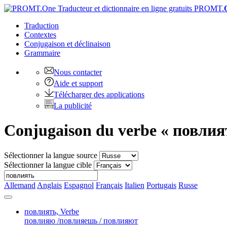
PROMT.
Traduction
Contextes
Conjugaison
et déclinaison
Grammaire
Nous contacter
Aide et support
Télécharger des applications
La publicité
Conjugaison du verbe « повлия
Sélectionner la langue source
Sélectionner la langue cible
Allemand
Anglais
Espagnol
Français
Italien
Portugais
Russe
повлиять,
Verbe
повлияю /повлияешь / повлияют