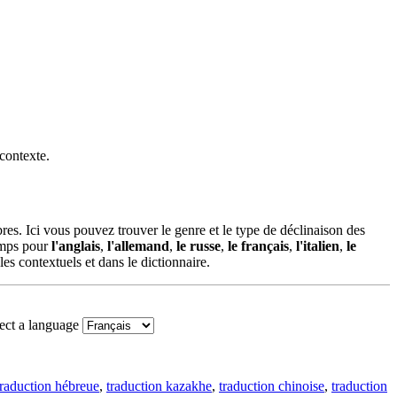
 contexte.
es. Ici vous pouvez trouver le genre et le type de déclinaison des
temps pour
l'anglais
,
l'allemand
,
le russe
,
le français
,
l'italien
,
le
es contextuels et dans le dictionnaire.
ect a language
traduction hébreue
,
traduction kazakhe
,
traduction chinoise
,
traduction