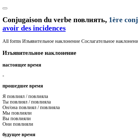
Conjugaison du verbe
повлиять
,
1ère con
avoir des incidences
All forms
Изъявительное наклонение
Сослагательное наклонен
Изъявительное наклонение
настоящее время
-
прошедшее время
Я повлиял / повлияла
Ты повлиял / повлияла
Он/она повлиял / повлияла
Мы повлияли
Вы повлияли
Они повлияли
будущее время