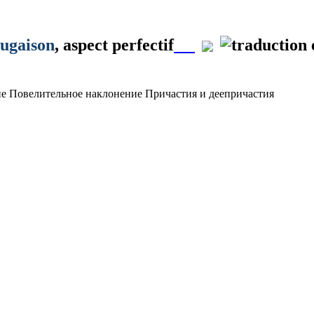
jugaison
, aspect perfectif
ие
Повелительное наклонение
Причастия и деепричастия