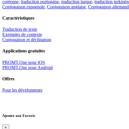
coréenne
,
traduction portugaise
,
traduction turque
,
traduction turkmèn
Conjugaison espagnole
,
Conjugaison anglaise
,
Conjugaison allemand
Caractéristiques
Traduction de texte
Exemples de contexte
Conjugaison et déclinaison
Applications gratuites
PROMT.One pour iOS
PROMT.One pour Android
Offres
Pour les développeurs
Ajouter aux Favoris
×