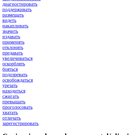
диагностировать
поддерживать
размещать
видеть
накапливать
значить
издавать
применять
отклонять
предавать
увеличиваться
оскорблять
бояться
подозревать
освобождаться
урезать
находиться
сжигать
превышать
проголосовать
хватать
отличать
зарегистрировать