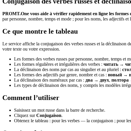
Conjugaison des verbes russes et déclinaiso
PROMT.One vous aide à vérifier rapidement en ligne les formes d
par personne, nombre, temps et mode ; pour les noms, les adjectifs et l
Ce que montre le tableau
Le service affiche la conjugaison des verbes russes et la déclinaison 
votre texte ou votre expression.
Les formes des verbes russes par personne, nombre, temps et m
Les formes régulières et irrégulières des verbes :
читать → чи
La déclinaison des noms par cas au singulier et au pluriel :
сто
Les formes des adjectifs par genre, nombre et cas :
новый → н
La déclinaison des numéraux par cas :
два → двух
,
полтора 
Les types de déclinaison des noms, y compris les modèles irrégul
Comment l’utiliser
Saisissez un mot russe dans la barre de recherche.
Cliquez sur
Conjugaison
.
Obtenez le tableau : pour les verbes — la conjugaison ; pour les