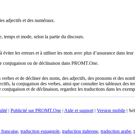
es adjectifs et des numéraux.
 temps et mode, selon la partie du discours.
 éviter les erreurs et à utiliser les mots avec plus d’assurance dans leur
u de conjugaison ou de déclinaison dans PROMT.One.
erbes et de décliner des noms, des adjectifs, des pronoms et des nombr
ctifs, la conjugaison des verbes, ainsi que consulter les tableaux des 
 conjugaison et de déclinaison, regardez les traductions dans les exempl
lité
|
Publicité sur PROMT.One
|
Aide et support
|
Version mobile
|
Sel
 française
,
traduction espagnole
,
traduction italienne
,
traduction arabe
,