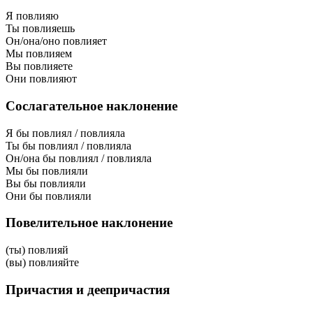
Я повлияю
Ты повлияешь
Он/она/оно повлияет
Мы повлияем
Вы повлияете
Они повлияют
Сослагательное наклонение
Я бы повлиял / повлияла
Ты бы повлиял / повлияла
Он/она бы повлиял / повлияла
Мы бы повлияли
Вы бы повлияли
Они бы повлияли
Повелительное наклонение
(ты) повлияй
(вы) повлияйте
Причастия и деепричастия