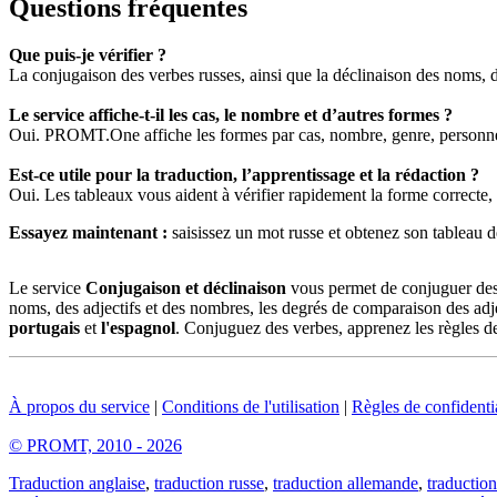
Questions fréquentes
Que puis-je vérifier ?
La conjugaison des verbes russes, ainsi que la déclinaison des noms, d
Le service affiche-t-il les cas, le nombre et d’autres formes ?
Oui. PROMT.One affiche les formes par cas, nombre, genre, personne,
Est-ce utile pour la traduction, l’apprentissage et la rédaction ?
Oui. Les tableaux vous aident à vérifier rapidement la forme correcte, à
Essayez maintenant :
saisissez un mot russe et obtenez son tablea
Le service
Conjugaison et déclinaison
vous permet de conjuguer des v
noms, des adjectifs et des nombres, les degrés de comparaison des adje
portugais
et
l'espagnol
. Conjuguez des verbes, apprenez les règles de
À propos du service
|
Conditions de l'utilisation
|
Règles de confidentia
© PROMT, 2010 - 2026
Traduction anglaise
,
traduction russe
,
traduction allemande
,
traduction