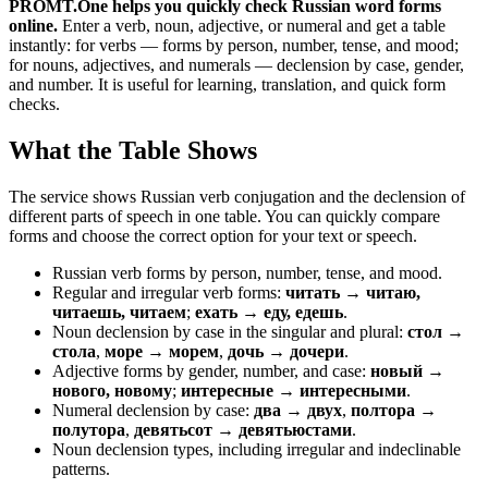
PROMT.One helps you quickly check Russian word forms
online.
Enter a verb, noun, adjective, or numeral and get a table
instantly: for verbs — forms by person, number, tense, and mood;
for nouns, adjectives, and numerals — declension by case, gender,
and number. It is useful for learning, translation, and quick form
checks.
What the Table Shows
The service shows Russian verb conjugation and the declension of
different parts of speech in one table. You can quickly compare
forms and choose the correct option for your text or speech.
Russian verb forms by person, number, tense, and mood.
Regular and irregular verb forms:
читать → читаю,
читаешь, читаем
;
ехать → еду, едешь
.
Noun declension by case in the singular and plural:
стол →
стола
,
море → морем
,
дочь → дочери
.
Adjective forms by gender, number, and case:
новый →
нового, новому
;
интересные → интересными
.
Numeral declension by case:
два → двух
,
полтора →
полутора
,
девятьсот → девятьюстами
.
Noun declension types, including irregular and indeclinable
patterns.