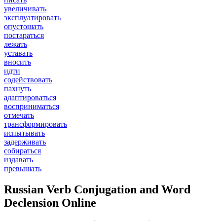
увеличивать
эксплуатировать
опустошать
постараться
лежать
уставать
вносить
идти
содействовать
пахнуть
адаптироваться
восприниматься
отмечать
трансформировать
испытывать
задерживать
собираться
издавать
превышать
Russian Verb Conjugation and Word
Declension Online