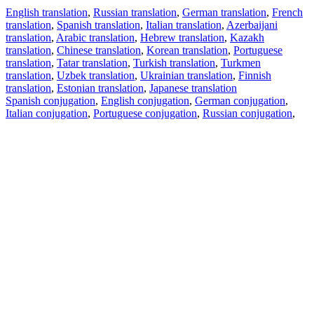
English translation
,
Russian translation
,
German translation
,
French
translation
,
Spanish translation
,
Italian translation
,
Azerbaijani
translation
,
Arabic translation
,
Hebrew translation
,
Kazakh
translation
,
Chinese translation
,
Korean translation
,
Portuguese
translation
,
Tatar translation
,
Turkish translation
,
Turkmen
translation
,
Uzbek translation
,
Ukrainian translation
,
Finnish
translation
,
Estonian translation
,
Japanese translation
Spanish conjugation
,
English conjugation
,
German conjugation
,
Italian conjugation
,
Portuguese conjugation
,
Russian conjugation
,
French conjugation
.
Features
Text Translation
Context Examples
Conjugation and Declension
Free apps
PROMT.One for iOS
PROMT.One for Android
Offers