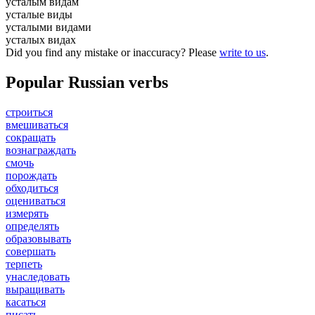
усталым видам
усталые виды
усталыми видами
усталых видах
Did you find any mistake or inaccuracy? Please
write to us
.
Popular Russian verbs
строиться
вмешиваться
сокращать
вознаграждать
смочь
порождать
обходиться
оцениваться
измерять
определять
образовывать
совершать
терпеть
унаследовать
выращивать
касаться
писать