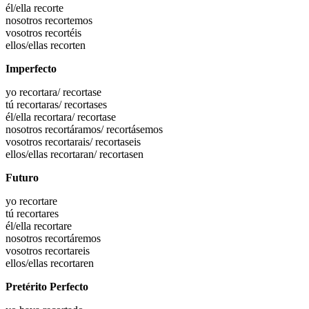
él/ella
recorte
nosotros
recortemos
vosotros
recortéis
ellos/ellas
recorten
Imperfecto
yo
recortara
/ recortase
tú
recortaras
/ recortases
él/ella
recortara
/ recortase
nosotros
recortáramos
/ recortásemos
vosotros
recortarais
/ recortaseis
ellos/ellas
recortaran
/ recortasen
Futuro
yo
recortare
tú
recortares
él/ella
recortare
nosotros
recortáremos
vosotros
recortareis
ellos/ellas
recortaren
Pretérito Perfecto