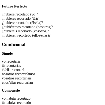
Futuro Perfecto
¿hubiere recortado (yo)?
¿hubieres recortado (tú)?
¿hubiere recortado (él/ella)?
¿hubiéremos recortado (nosotros)?
¿hubiereis recortado (vosotros)?
¿hubieren recortado (ellos/ellas)?
Condicional
Simple
yo
recortaría
tú
recortarías
él/ella
recortaría
nosotros
recortaríamos
vosotros
recortaríais
ellos/ellas
recortarían
Compuesto
yo habría
recortado
tú habrías
recortado