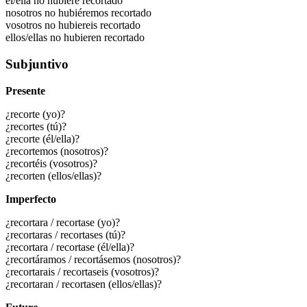
él/ella no hubiere recortado
nosotros no hubiéremos recortado
vosotros no hubiereis recortado
ellos/ellas no hubieren recortado
Subjuntivo
Presente
¿recorte (yo)?
¿recortes (tú)?
¿recorte (él/ella)?
¿recortemos (nosotros)?
¿recortéis (vosotros)?
¿recorten (ellos/ellas)?
Imperfecto
¿recortara / recortase (yo)?
¿recortaras / recortases (tú)?
¿recortara / recortase (él/ella)?
¿recortáramos / recortásemos (nosotros)?
¿recortarais / recortaseis (vosotros)?
¿recortaran / recortasen (ellos/ellas)?