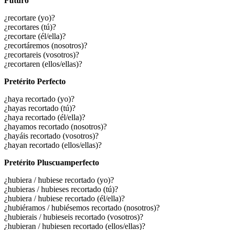
Futuro
¿recortare (yo)?
¿recortares (tú)?
¿recortare (él/ella)?
¿recortáremos (nosotros)?
¿recortareis (vosotros)?
¿recortaren (ellos/ellas)?
Pretérito Perfecto
¿haya recortado (yo)?
¿hayas recortado (tú)?
¿haya recortado (él/ella)?
¿hayamos recortado (nosotros)?
¿hayáis recortado (vosotros)?
¿hayan recortado (ellos/ellas)?
Pretérito Pluscuamperfecto
¿
hubiera / hubiese recortado
(yo)?
¿
hubieras / hubieses recortado
(tú)?
¿
hubiera / hubiese recortado
(él/ella)?
¿
hubiéramos / hubiésemos recortado
(nosotros)?
¿
hubierais / hubieseis recortado
(vosotros)?
¿
hubieran / hubiesen recortado
(ellos/ellas)?