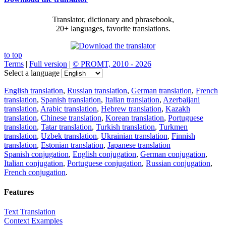
Translator, dictionary and phrasebook,
20+ languages, favorite translations.
to top
Terms
|
Full version
|
© PROMT, 2010 - 2026
Select a language
English translation
,
Russian translation
,
German translation
,
French
translation
,
Spanish translation
,
Italian translation
,
Azerbaijani
translation
,
Arabic translation
,
Hebrew translation
,
Kazakh
translation
,
Chinese translation
,
Korean translation
,
Portuguese
translation
,
Tatar translation
,
Turkish translation
,
Turkmen
translation
,
Uzbek translation
,
Ukrainian translation
,
Finnish
translation
,
Estonian translation
,
Japanese translation
Spanish conjugation
,
English conjugation
,
German conjugation
,
Italian conjugation
,
Portuguese conjugation
,
Russian conjugation
,
French conjugation
.
Features
Text Translation
Context Examples