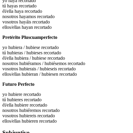
yo haya
recortado
tú hayas
recortado
él/ella haya
recortado
nosotros hayamos
recortado
vosotros hayáis
recortado
ellos/ellas hayan
recortado
Pretérito Pluscuamperfecto
yo
hubiera / hubiese recortado
tú
hubieras / hubieses recortado
él/ella
hubiera / hubiese recortado
nosotros
hubiéramos / hubiésemos recortado
vosotros
hubierais / hubieseis recortado
ellos/ellas
hubieran / hubiesen recortado
Futuro Perfecto
yo hubiere
recortado
tú hubieres
recortado
él/ella hubiere
recortado
nosotros hubiéremos
recortado
vosotros hubiereis
recortado
ellos/ellas hubieren
recortado
Subjuntivo