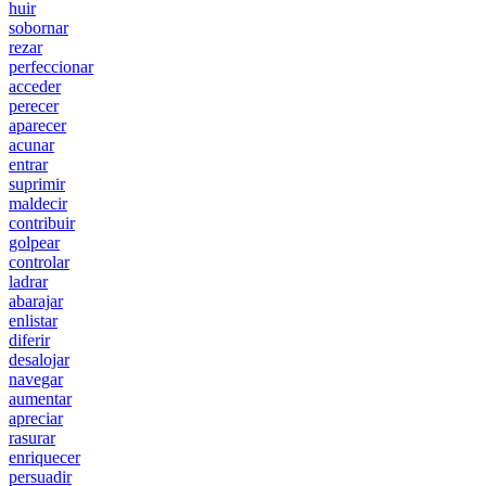
huir
sobornar
rezar
perfeccionar
acceder
perecer
aparecer
acunar
entrar
suprimir
maldecir
contribuir
golpear
controlar
ladrar
abarajar
enlistar
diferir
desalojar
navegar
aumentar
apreciar
rasurar
enriquecer
persuadir