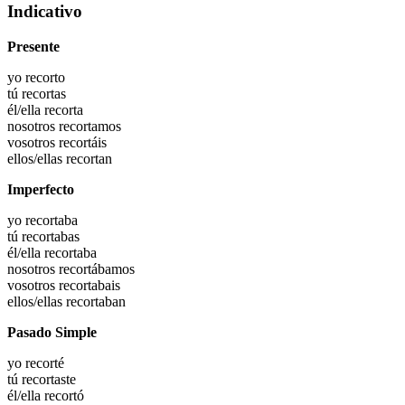
Indicativo
Presente
yo
recorto
tú
recortas
él/ella
recorta
nosotros
recortamos
vosotros
recortáis
ellos/ellas
recortan
Imperfecto
yo
recortaba
tú
recortabas
él/ella
recortaba
nosotros
recortábamos
vosotros
recortabais
ellos/ellas
recortaban
Pasado Simple
yo
recorté
tú
recortaste
él/ella
recortó