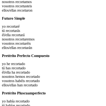
nosotros
recortamos
vosotros
recortasteis
ellos/ellas
recortaron
Futuro Simple
yo
recortaré
tú
recortarás
él/ella
recortará
nosotros
recortaremos
vosotros
recortaréis
ellos/ellas
recortarán
Pretérito Perfecto Compuesto
yo he
recortado
tú has
recortado
él/ella ha
recortado
nosotros hemos
recortado
vosotros habéis
recortado
ellos/ellas han
recortado
Pretérito Pluscuamperfecto
yo había
recortado
tú habías
recortado