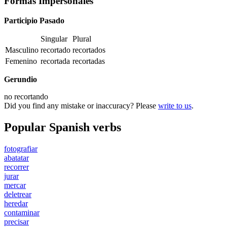
Formas Impersonales
Participio Pasado
Singular
Plural
Masculino
recortado
recortados
Femenino
recortada
recortadas
Gerundio
no
recortando
Did you find any mistake or inaccuracy? Please
write to us
.
Popular Spanish verbs
fotografiar
abatatar
recorrer
jurar
mercar
deletrear
heredar
contaminar
precisar