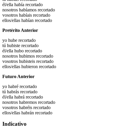
él/ella había
recortado
nosotros habíamos
recortado
vosotros habíais
recortado
ellos/ellas habían
recortado
Pretérito Anterior
yo hube
recortado
tú hubiste
recortado
él/ella hubo
recortado
nosotros hubimos
recortado
vosotros hubisteis
recortado
ellos/ellas hubieron
recortado
Futuro Anterior
yo habré
recortado
tú habrás
recortado
él/ella habrá
recortado
nosotros habremos
recortado
vosotros habréis
recortado
ellos/ellas habrán
recortado
Indicativo