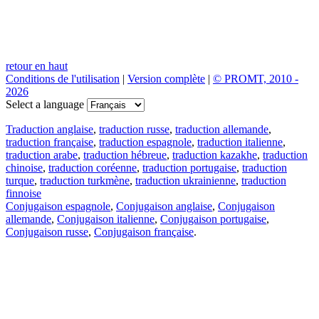
retour en haut
Conditions de l'utilisation
|
Version complète
|
© PROMT, 2010 -
2026
Select a language
Traduction anglaise
,
traduction russe
,
traduction allemande
,
traduction française
,
traduction espagnole
,
traduction italienne
,
traduction arabe
,
traduction hébreue
,
traduction kazakhe
,
traduction
chinoise
,
traduction coréenne
,
traduction portugaise
,
traduction
turque
,
traduction turkmène
,
traduction ukrainienne
,
traduction
finnoise
Conjugaison espagnole
,
Conjugaison anglaise
,
Conjugaison
allemande
,
Conjugaison italienne
,
Conjugaison portugaise
,
Conjugaison russe
,
Conjugaison française
.
Caractéristiques
Traduction de texte
Exemples de contexte
Conjugaison et déclinaison