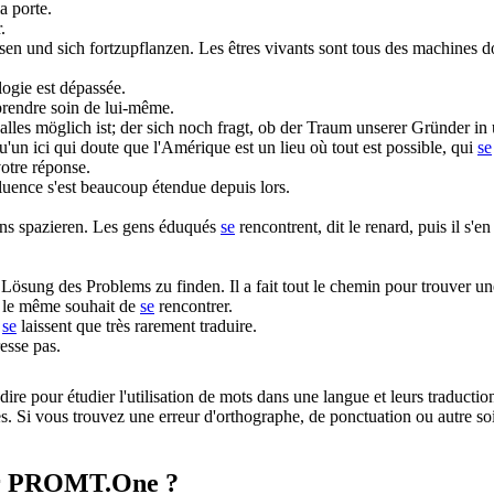
a porte.
.
hsen und
sich
fortzupflanzen.
Les êtres vivants sont tous des machines d
logie est dépassée.
prendre soin de lui-même.
alles möglich ist; der
sich
noch fragt, ob der Traum unserer Gründer in u
u'un ici qui doute que l'Amérique est un lieu où tout est possible, qui
se
votre réponse.
luence s'est beaucoup étendue depuis lors.
ns spazieren.
Les gens éduqués
se
rencontrent, dit le renard, puis il s'e
e Lösung des Problems zu finden.
Il a fait tout le chemin pour trouver 
 le même souhait de
se
rencontrer.
e
se
laissent que très rarement traduire.
esse pas.
dire pour étudier l'utilisation de mots dans une langue et leurs traducti
. Si vous trouvez une erreur d'orthographe, de ponctuation ou autre soit 
sur PROMT.One ?