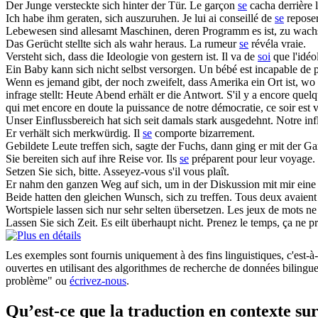
Der Junge versteckte
sich
hinter der Tür.
Le garçon
se
cacha derrière l
Ich habe ihm geraten,
sich
auszuruhen.
Je lui ai conseillé de
se
reposer
Lebewesen sind allesamt Maschinen, deren Programm es ist, zu wac
Das Gerücht stellte
sich
als wahr heraus.
La rumeur
se
révéla vraie.
Versteht
sich
, dass die Ideologie von gestern ist.
Il va de
soi
que l'idéo
Ein Baby kann
sich
nicht selbst versorgen.
Un bébé est incapable de 
Wenn es jemand gibt, der noch zweifelt, dass Amerika ein Ort ist, wo 
infrage stellt: Heute Abend erhält er die Antwort.
S'il y a encore quelq
qui met encore en doute la puissance de notre démocratie, ce soir est 
Unser Einflussbereich hat
sich
seit damals stark ausgedehnt.
Notre inf
Er verhält
sich
merkwürdig.
Il
se
comporte bizarrement.
Gebildete Leute treffen
sich
, sagte der Fuchs, dann ging er mit der Ga
Sie bereiten
sich
auf ihre Reise vor.
Ils
se
préparent pour leur voyage.
Setzen Sie
sich
, bitte.
Asseyez-vous s'il vous plaît.
Er nahm den ganzen Weg auf
sich
, um in der Diskussion mit mir ein
Beide hatten den gleichen Wunsch,
sich
zu treffen.
Tous deux avaient
Wortspiele lassen
sich
nur sehr selten übersetzen.
Les jeux de mots n
Lassen Sie
sich
Zeit. Es eilt überhaupt nicht.
Prenez le temps, ça ne pr
Les exemples sont fournis uniquement à des fins linguistiques, c'est-à-
ouvertes en utilisant des algorithmes de recherche de données bilingues
problème" ou
écrivez-nous
.
Qu’est-ce que la traduction en contexte 