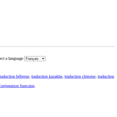
ect a language
traduction hébreue
,
traduction kazakhe
,
traduction chinoise
,
traduction
onjugaison française
.