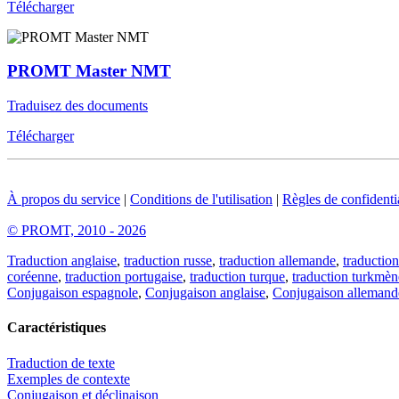
Télécharger
PROMT Master NMT
Traduisez des documents
Télécharger
À propos du service
|
Conditions de l'utilisation
|
Règles de confidentia
© PROMT, 2010 - 2026
Traduction anglaise
,
traduction russe
,
traduction allemande
,
traduction
coréenne
,
traduction portugaise
,
traduction turque
,
traduction turkmèn
Conjugaison espagnole
,
Conjugaison anglaise
,
Conjugaison allemand
Caractéristiques
Traduction de texte
Exemples de contexte
Conjugaison et déclinaison