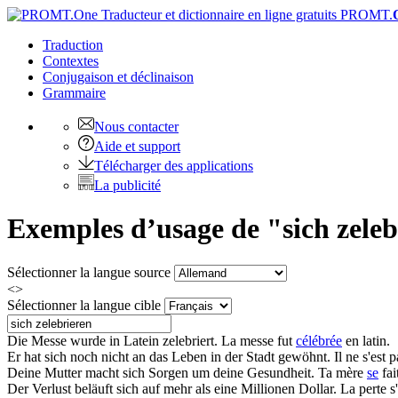
PROMT.
Traduction
Contextes
Conjugaison
et déclinaison
Grammaire
Nous contacter
Aide et support
Télécharger des applications
La publicité
Exemples d’usage de "sich zeleb
Sélectionner la langue source
<>
Sélectionner la langue cible
Die Messe wurde in Latein
zelebriert
.
La messe fut
célébrée
en latin.
Er hat
sich
noch nicht an das Leben in der Stadt gewöhnt.
Il ne s'est
Deine Mutter macht
sich
Sorgen um deine Gesundheit.
Ta mère
se
fai
Der Verlust beläuft
sich
auf mehr als eine Millionen Dollar.
La perte s