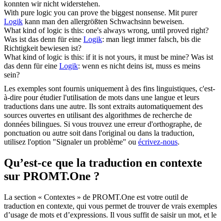
konnten wir nicht widerstehen.
With pure
logic
you can prove the biggest nonsense.
Mit purer
Logik
kann man den allergrößten Schwachsinn beweisen.
What kind of
logic
is this: one's always wrong, until proved right?
Was ist das denn für eine
Logik
: man liegt immer falsch, bis die
Richtigkeit bewiesen ist?
What kind of
logic
is this: if it is not yours, it must be mine?
Was ist
das denn für eine
Logik
: wenn es nicht deins ist, muss es meins
sein?
Les exemples sont fournis uniquement à des fins linguistiques, c'est-
à-dire pour étudier l'utilisation de mots dans une langue et leurs
traductions dans une autre. Ils sont extraits automatiquement des
sources ouvertes en utilisant des algorithmes de recherche de
données bilingues. Si vous trouvez une erreur d'orthographe, de
ponctuation ou autre soit dans l'original ou dans la traduction,
utilisez l'option "Signaler un problème" ou
écrivez-nous
.
Qu’est-ce que la traduction en contexte
sur PROMT.One ?
La section « Contextes » de PROMT.One est votre outil de
traduction en contexte, qui vous permet de trouver de vrais exemples
d’usage de mots et d’expressions. Il vous suffit de saisir un mot, et le