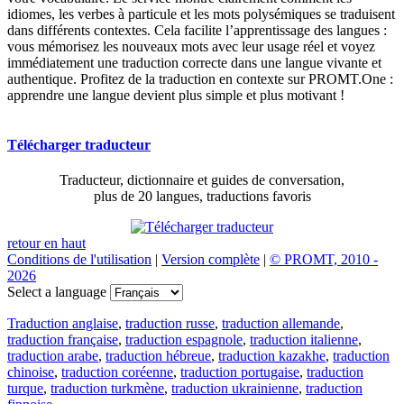
idiomes, les verbes à particule et les mots polysémiques se traduisent
dans différents contextes. Cela facilite l’apprentissage des langues :
vous mémorisez les nouveaux mots avec leur usage réel et voyez
immédiatement une traduction correcte dans une langue vivante et
authentique. Profitez de la traduction en contexte sur PROMT.One :
apprendre une langue devient plus simple et plus motivant !
Télécharger traducteur
Traducteur, dictionnaire et guides de conversation,
plus de 20 langues, traductions favoris
retour en haut
Conditions de l'utilisation
|
Version complète
|
© PROMT, 2010 -
2026
Select a language
Traduction anglaise
,
traduction russe
,
traduction allemande
,
traduction française
,
traduction espagnole
,
traduction italienne
,
traduction arabe
,
traduction hébreue
,
traduction kazakhe
,
traduction
chinoise
,
traduction coréenne
,
traduction portugaise
,
traduction
turque
,
traduction turkmène
,
traduction ukrainienne
,
traduction