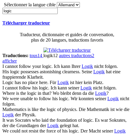
Sélectionner la langue cible
Télécharger traducteur
Traducteur, dictionnaire et guides de conversation,
plus de 20 langues, traductions favoris
Traductions:
tous
14
logik
12
autres traductions
2
afficher
I cannot follow your
logic
.
Ich kann Ihrer
Logik
nicht folgen.
His
logic
possesses astonishing clearness.
Seine
Logik
hat eine
frappierende Klarheit.
Logic
has no place here.
Für
Logik
ist hier kein Platz.
I cannot follow his
logic
.
Ich kann seiner
Logik
nicht folgen.
Where is the
logic
in that?
Wo bleibt denn da die
Logik
?
We were unable to follow his
logic
.
Wir konnten seiner
Logik
nicht
folgen.
Mathematics is like the
logic
of physics.
Die Mathematik ist wie die
Logik
der Physik.
It was Socrates who laid the foundation of
logic
.
Es war Sokrates,
der die Grundlagen der
Logik
gelegt hat.
We could not resist the force of his
logic
.
Der Macht seiner
Logik