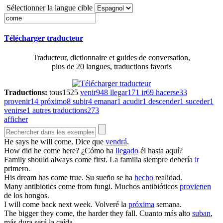
Sélectionner la langue cible
Télécharger traducteur
Traducteur, dictionnaire et guides de conversation,
plus de 20 langues, traductions favoris
Traductions:
tous
1525
venir
948
llegar
171
ir
69
hacerse
33
provenir
14
próximo
8
subir
4
emanar
1
acudir
1
descender
1
suceder
1
venirse
1
autres traductions
273
afficher
He says he will
come
.
Dice que
vendrá
.
How did he
come
here?
¿Cómo ha
llegado
él hasta aquí?
Family should always
come
first.
La familia siempre debería
ir
primero.
His dream has
come
true.
Su sueño se ha
hecho
realidad.
Many antibiotics
come
from fungi.
Muchos antibióticos
provienen
de los hongos.
I will
come
back next week.
Volveré la
próxima
semana.
The bigger they
come
, the harder they fall.
Cuanto más alto
suban
,
más dura será la caída.