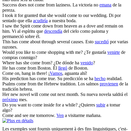
Success does not
come
from laziness.
La victoria no
emana
de la
pereza.
I took it for granted that she would
come
to our wedding.
Di por
sentado que ella
acudiría
a nuestra boda.
I saw the Spirit
come
down from heaven as a dove and remain on
him.
Vi al espíritu que
descendía
del cielo como paloma y
permaneció sobre él.
This has
come
about through several causes.
Esto
sucedió
por varias
razones.
Would you like to
come
shopping with me?
¿Te gustaría
venirte
de
compras conmigo?
Where has she
come
from?
¿De dónde ha
venido
?
He has
come
from Boston.
Él
llegó
de Boston.
Come
on, hang in there!
¡
Vamos
, aguanta ahí!
His prediction has
come
true.
Su predicción se ha
hecho
realidad.
Psalms
come
from the Hebrew tradition.
Los salmos
provienen
de la
tradición hebrea.
Her new novel will
come
out next month.
Su nueva novela saldrá el
próximo
mes.
Do you want to
come
inside for a while?
¿Quieres
subir
a tomar
algo?
Come
and see me tomorrow.
Ven
a visitarme mañana.
Les exemples sont fournis uniquement à des fins linguistiques, c'est-