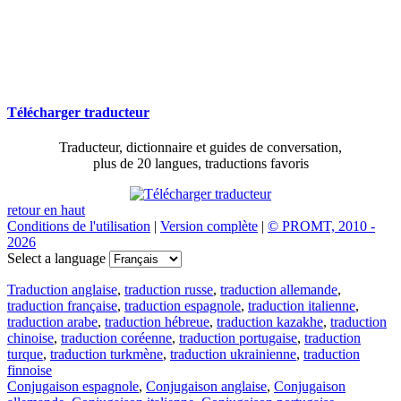
Télécharger traducteur
Traducteur, dictionnaire et guides de conversation,
plus de 20 langues, traductions favoris
retour en haut
Conditions de l'utilisation
|
Version complète
|
© PROMT, 2010 -
2026
Select a language
Traduction anglaise
,
traduction russe
,
traduction allemande
,
traduction française
,
traduction espagnole
,
traduction italienne
,
traduction arabe
,
traduction hébreue
,
traduction kazakhe
,
traduction
chinoise
,
traduction coréenne
,
traduction portugaise
,
traduction
turque
,
traduction turkmène
,
traduction ukrainienne
,
traduction
finnoise
Conjugaison espagnole
,
Conjugaison anglaise
,
Conjugaison