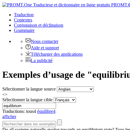
PROMT.
Traduction
Contextes
Conjugaison
et déclinaison
Grammaire
Nous contacter
Aide et support
Télécharger des applications
La publicité
Exemples d’usage de "equilibriu
Sélectionner la langue source
<>
Sélectionner la langue cible
Traductions:
tous
4
équilibre
4
afficher
Do all systems naturally evolve towards an
equilibrium
state?
Tous les