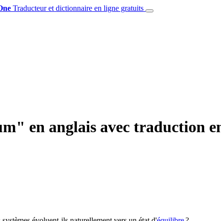
One
Traducteur et dictionnaire en ligne gratuits
m" en anglais avec traduction en
 systèmes évoluent-ils naturellement vers un état d'
équilibre
?