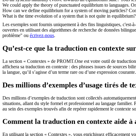
We could apply the theory of punctuated
equilibrium
to languages.
On
How can we define
equilibrium
for a system of moving particles?
Com
What is the time evolution of a system that is not quite in
equilibrium
?
Les exemples sont fournis uniquement à des fins linguistiques, c'est-à-
ouvertes en utilisant des algorithmes de recherche de données bilingues
problème" ou
écrivez-nous
.
Qu’est-ce que la traduction en contexte 
La section « Contextes » de PROMT.One est votre outil de traduction en
affichera sa traduction en contexte : des phrases issues de sources bil
la langue, qu’il s’agisse d’un terme rare ou d’une expression courante.
Des millions d’exemples d’usage tirés de t
Des millions d’exemples de traduction sont collectés automatiquement à 
situations, allant du style formel et professionnel au langage familier.
au sein des exemples trouvés afin de repérer rapidement le contexte so
Comment la traduction en contexte aide à
En utilisant la section « Contextes », vous enrichissez efficacement v