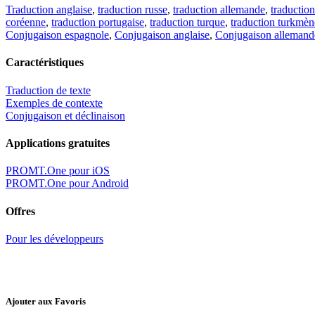
Traduction anglaise
,
traduction russe
,
traduction allemande
,
traduction
coréenne
,
traduction portugaise
,
traduction turque
,
traduction turkmèn
Conjugaison espagnole
,
Conjugaison anglaise
,
Conjugaison allemand
Caractéristiques
Traduction de texte
Exemples de contexte
Conjugaison et déclinaison
Applications gratuites
PROMT.One pour iOS
PROMT.One pour Android
Offres
Pour les développeurs
Ajouter aux Favoris