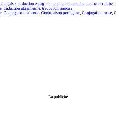
 française
,
traduction espagnole
,
traduction italienne
,
traduction arabe
,
e
,
traduction ukrainienne
,
traduction finnoise
e
,
Conjugaison italienne
,
Conjugaison portugaise
,
Conjugaison russe
,
C
La publicité