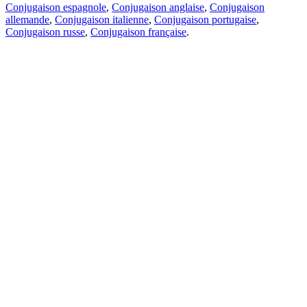
Conjugaison espagnole
,
Conjugaison anglaise
,
Conjugaison
allemande
,
Conjugaison italienne
,
Conjugaison portugaise
,
Conjugaison russe
,
Conjugaison française
.
Caractéristiques
Traduction de texte
Exemples de contexte
Conjugaison et déclinaison
Applications gratuites
PROMT.One pour iOS
PROMT.One pour Android
Offres
Pour les développeurs
Copier
Copier la traduction
Signaler un problème