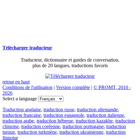
Télécharger traducteur
Traducteur, dictionnaire et guides de conversation,
plus de 20 langues, traductions favoris
retour en haut
Conditions de l'utilisation
|
Version complète
|
© PROMT, 2010 -
2026
Select a language
Traduction anglaise
,
traduction russe
,
traduction allemande
,
traduction française
,
traduction espagnole
,
traduction italienne
,
traduction arabe
,
traduction hébreue
,
traduction kazakhe
,
traduction
chinoise
,
traduction coréenne
,
traduction portugaise
,
traduction
turque
,
traduction turkmène
,
traduction ukrainienne
,
traduction
finnoise