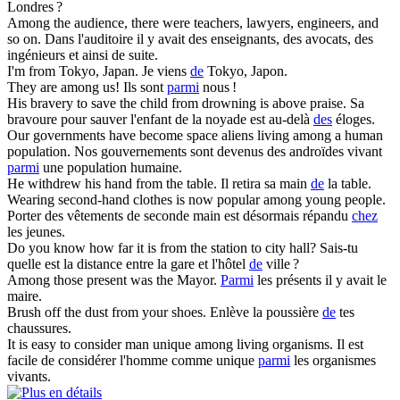
Londres ?
Among
the audience, there were teachers, lawyers, engineers, and
so on.
Dans l'auditoire il y avait des enseignants, des avocats, des
ingénieurs et ainsi de suite.
I'm
from
Tokyo, Japan.
Je viens
de
Tokyo, Japon.
They are
among
us!
Ils sont
parmi
nous !
His bravery to save the child
from
drowning is above praise.
Sa
bravoure pour sauver l'enfant de la noyade est au-delà
des
éloges.
Our governments have become space aliens living
among
a human
population.
Nos gouvernements sont devenus des androïdes vivant
parmi
une population humaine.
He withdrew his hand
from
the table.
Il retira sa main
de
la table.
Wearing second-hand clothes is now popular
among
young people.
Porter des vêtements de seconde main est désormais répandu
chez
les jeunes.
Do you know how far it is
from
the station to city hall?
Sais-tu
quelle est la distance entre la gare et l'hôtel
de
ville ?
Among
those present was the Mayor.
Parmi
les présents il y avait le
maire.
Brush off the dust
from
your shoes.
Enlève la poussière
de
tes
chaussures.
It is easy to consider man unique
among
living organisms.
Il est
facile de considérer l'homme comme unique
parmi
les organismes
vivants.