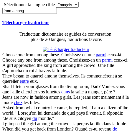
Sélectionner la langue cible
Télécharger traducteur
Traducteur, dictionnaire et guides de conversation,
plus de 20 langues, traductions favoris
Choose one
from among
these.
Choisissez en une
parmi
ceux-là.
Choose any one
from among
these.
Choisissez-en un
parmi
ceux-ci.
A girl approached the king
from among
the crowd.
Une fille
s'approcha du roi à travers la foule.
They began to quarrel
among
themselves.
Ils commencèrent à se
quereller
entre
eux.
Shall I fetch your glasses
from
the living room, Dad?
Voulez-vous
que j'aille chercher vos lunettes
dans
la salle à manger, père ?
Jeans are now in fashion
among
girls.
Les jeans sont maintenant à la
mode
chez
les filles.
Asked
from
what country he came, he replied, "I am a citizen of the
world."
Lorsqu'on lui demanda de quel pays il venait, il répondit:
"Je suis citoyen
du
monde."
I glimpsed the girl
among
the crowd.
J'aperçus la fille dans la foule.
When did you get back
from
London?
Quand es-tu revenu
de