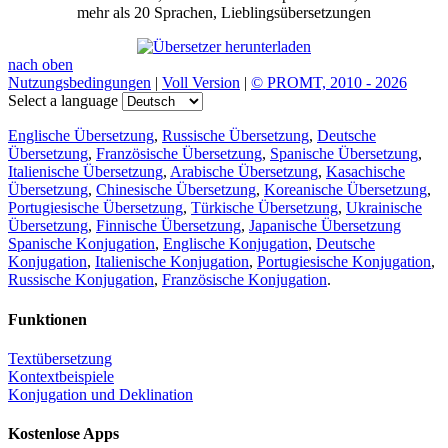
mehr als 20 Sprachen, Lieblingsübersetzungen
nach oben
Nutzungsbedingungen
|
Voll Version
|
© PROMT, 2010 - 2026
Select a language
Englische Übersetzung
,
Russische Übersetzung
,
Deutsche
Übersetzung
,
Französische Übersetzung
,
Spanische Übersetzung
,
Italienische Übersetzung
,
Arabische Übersetzung
,
Kasachische
Übersetzung
,
Chinesische Übersetzung
,
Koreanische Übersetzung
,
Portugiesische Übersetzung
,
Türkische Übersetzung
,
Ukrainische
Übersetzung
,
Finnische Übersetzung
,
Japanische Übersetzung
Spanische Konjugation
,
Englische Konjugation
,
Deutsche
Konjugation
,
Italienische Konjugation
,
Portugiesische Konjugation
,
Russische Konjugation
,
Französische Konjugation
.
Funktionen
Textübersetzung
Kontextbeispiele
Konjugation und Deklination
Kostenlose Apps