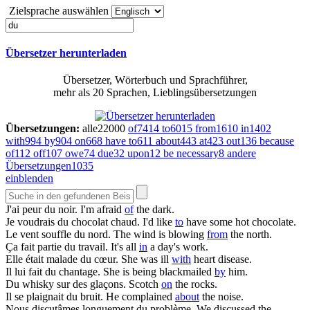
Zielsprache auswählen
Übersetzer herunterladen
Übersetzer, Wörterbuch und Sprachführer,
mehr als 20 Sprachen, Lieblingsübersetzungen
Übersetzungen:
alle
22000
of
7414
to
6015
from
1610
in
1402
with
994
by
904
on
668
have to
611
about
443
at
423
out
136
because
of
112
off
107
owe
74
due
32
upon
12
be necessary
8
andere
Übersetzungen
1035
einblenden
J'ai peur
du
noir.
I'm afraid
of
the dark.
Je voudrais
du
chocolat chaud.
I'd like
to
have some hot chocolate.
Le vent souffle
du
nord.
The wind is blowing
from
the north.
Ça fait partie
du
travail.
It's all
in
a day's work.
Elle était malade
du
cœur.
She was ill
with
heart disease.
Il lui fait
du
chantage.
She is being blackmailed
by
him.
Du
whisky sur des glaçons.
Scotch
on
the rocks.
Il se plaignait
du
bruit.
He complained
about
the noise.
Nous discutâmes longuement
du
problème.
We discussed the