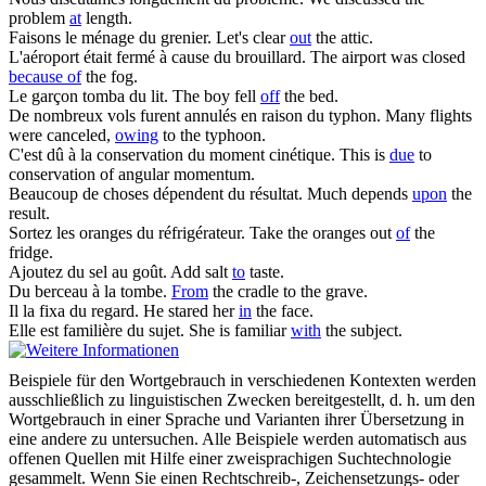
problem
at
length.
Faisons le ménage
du
grenier.
Let's clear
out
the attic.
L'aéroport était fermé à cause
du
brouillard.
The airport was closed
because of
the fog.
Le garçon tomba
du
lit.
The boy fell
off
the bed.
De nombreux vols furent annulés en raison
du
typhon.
Many flights
were canceled,
owing
to the typhoon.
C'est dû à la conservation
du
moment cinétique.
This is
due
to
conservation of angular momentum.
Beaucoup de choses dépendent
du
résultat.
Much depends
upon
the
result.
Sortez les oranges
du
réfrigérateur.
Take the oranges out
of
the
fridge.
Ajoutez
du
sel au goût.
Add salt
to
taste.
Du
berceau à la tombe.
From
the cradle to the grave.
Il la fixa
du
regard.
He stared her
in
the face.
Elle est familière
du
sujet.
She is familiar
with
the subject.
Beispiele für den Wortgebrauch in verschiedenen Kontexten werden
ausschließlich zu linguistischen Zwecken bereitgestellt, d. h. um den
Wortgebrauch in einer Sprache und Varianten ihrer Übersetzung in
eine andere zu untersuchen. Alle Beispiele werden automatisch aus
offenen Quellen mit Hilfe einer zweisprachigen Suchtechnologie
gesammelt. Wenn Sie einen Rechtschreib-, Zeichensetzungs- oder