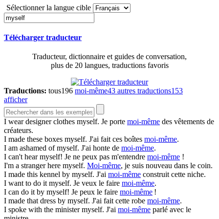
Sélectionner la langue cible
Télécharger traducteur
Traducteur, dictionnaire et guides de conversation,
plus de 20 langues, traductions favoris
Traductions:
tous
196
moi-même
43
autres traductions
153
afficher
I wear designer clothes
myself
.
Je porte
moi-même
des vêtements de
créateurs.
I made these boxes
myself
.
J'ai fait ces boîtes
moi-même
.
I am ashamed of
myself
.
J'ai honte de
moi-même
.
I can't hear
myself
!
Je ne peux pas m'entendre
moi-même
!
I'm a stranger here
myself
.
Moi-même
, je suis nouveau dans le coin.
I made this kennel by
myself
.
J'ai
moi-même
construit cette niche.
I want to do it
myself
.
Je veux le faire
moi-même
.
I can do it by
myself
!
Je peux le faire
moi-même
!
I made that dress by
myself
.
J'ai fait cette robe
moi-même
.
I spoke with the minister
myself
.
J'ai
moi-même
parlé avec le
ministre.