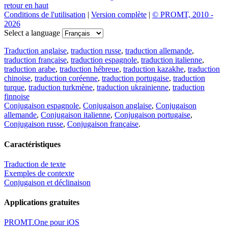
retour en haut
Conditions de l'utilisation
|
Version complète
|
© PROMT, 2010 -
2026
Select a language
Traduction anglaise
,
traduction russe
,
traduction allemande
,
traduction française
,
traduction espagnole
,
traduction italienne
,
traduction arabe
,
traduction hébreue
,
traduction kazakhe
,
traduction
chinoise
,
traduction coréenne
,
traduction portugaise
,
traduction
turque
,
traduction turkmène
,
traduction ukrainienne
,
traduction
finnoise
Conjugaison espagnole
,
Conjugaison anglaise
,
Conjugaison
allemande
,
Conjugaison italienne
,
Conjugaison portugaise
,
Conjugaison russe
,
Conjugaison française
.
Caractéristiques
Traduction de texte
Exemples de contexte
Conjugaison et déclinaison
Applications gratuites
PROMT.One pour iOS