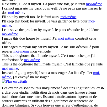
Next time, I'll do it
myself
.
La prochaine fois, je le ferai
moi-même
.
I cannot massage my back by
myself
.
Je ne peux pas me masser le
dos
moi-même
.
I'll do it by
myself
too.
Je le ferai aussi
moi-même
.
I'll keep that book for
myself
.
Je vais garder ce livre pour
moi-
même
.
I can solve the problem by
myself
.
Je peux résoudre le problème
moi-même
.
I made this dog house by
myself
.
J'ai
moi-même
construit cette
niche.
I managed to repair my car by
myself
.
Je me suis débrouillé pour
réparer
moi-même
mon véhicule.
This is a doghouse that I made
myself
.
C'est une niche que j'ai
confectionnée
moi-même
.
This is the doghouse that I made
myself
.
C'est la niche que j'ai faite
moi-même
.
Instead of going
myself
, I sent a messenger.
Au lieu d'y aller
moi-
même
, j'ai envoyé un messager.
Les exemples sont fournis uniquement à des fins linguistiques, c'est-
à-dire pour étudier l'utilisation de mots dans une langue et leurs
traductions dans une autre. Ils sont extraits automatiquement des
sources ouvertes en utilisant des algorithmes de recherche de
données bilingues. Si vous trouvez une erreur d'orthographe, de