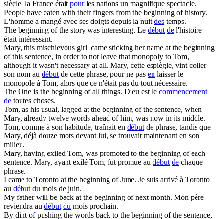
siècle, la France était
pour
les nations un magnifique spectacle.
People have eaten with their fingers from
the beginning of
history.
L'homme a mangé avec ses doigts depuis la nuit
des
temps.
The beginning of
the story was interesting.
Le
début
de
l'histoire
était intéressant.
Mary, this mischievous girl, came sticking her name at
the beginning
of
this sentence, in order to not leave that monopoly to Tom,
although it wasn't necessary at all.
Mary, cette espiègle, vint coller
son nom au
début
de cette phrase, pour ne pas
en
laisser le
monopole à Tom, alors que ce n'était pas du tout nécessaire.
The One is
the beginning of
all things.
Dieu est le
commencement
de
toutes choses.
Tom, as his usual, lagged at
the beginning of
the sentence, when
Mary, already twelve words ahead of him, was now in its middle.
Tom, comme à son habitude, traînait en
début
de phrase, tandis que
Mary, déjà douze mots devant lui, se trouvait maintenant en son
milieu.
Mary, having exiled Tom, was promoted to
the beginning of
each
sentence.
Mary, ayant exilé Tom, fut promue au
début
de
chaque
phrase.
I came to Toronto at
the beginning of
June.
Je suis arrivé à Toronto
au
début
du
mois de juin.
My father will be back at
the beginning of
next month.
Mon père
reviendra au
début
du
mois prochain.
By dint of pushing the words back to
the beginning of
the sentence,