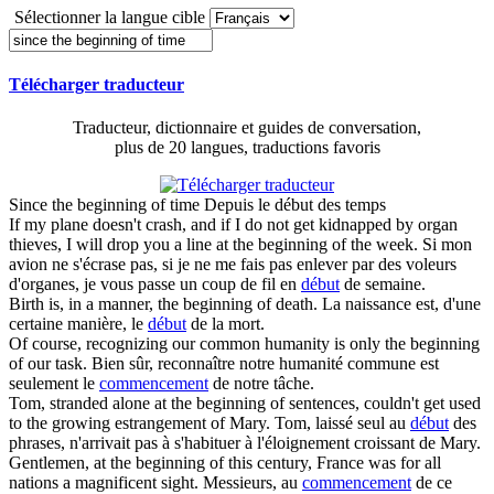
Sélectionner la langue cible
Télécharger traducteur
Traducteur, dictionnaire et guides de conversation,
plus de 20 langues, traductions favoris
Since the beginning of time
Depuis le début des temps
If my plane doesn't crash, and if I do not get kidnapped by organ
thieves, I will drop you a line at
the beginning of
the week.
Si mon
avion ne s'écrase pas, si je ne me fais pas enlever par des voleurs
d'organes, je vous passe un coup de fil en
début
de semaine.
Birth is, in a manner,
the beginning of
death.
La naissance est, d'une
certaine manière, le
début
de la mort.
Of course, recognizing our common humanity is only
the beginning
of
our task.
Bien sûr, reconnaître notre humanité commune est
seulement le
commencement
de notre tâche.
Tom, stranded alone at
the beginning of
sentences, couldn't get used
to the growing estrangement of Mary.
Tom, laissé seul au
début
des
phrases, n'arrivait pas à s'habituer à l'éloignement croissant de Mary.
Gentlemen, at
the beginning of
this century, France was for all
nations a magnificent sight.
Messieurs, au
commencement
de ce