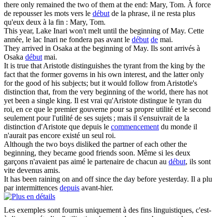
there only remained the two of them at the end: Mary, Tom.
À force
de repousser les mots vers le
début
de la phrase, il ne resta plus
qu'eux deux à la fin : Mary, Tom.
This year, Lake Inari won't melt until
the beginning of
May.
Cette
année, le lac Inari ne fondera pas avant le
début
de
mai.
They arrived in Osaka at
the beginning of
May.
Ils sont arrivés à
Osaka
début
mai.
It is true that Aristotle distinguishes the tyrant from the king by the
fact that the former governs in his own interest, and the latter only
for the good of his subjects; but it would follow from Aristotle's
distinction that, from the very
beginning of
the world, there has not
yet been a single king.
Il est vrai qu'Aristote distingue le tyran du
roi, en ce que le premier gouverne pour sa propre utilité et le second
seulement pour l'utilité de ses sujets ; mais il s'ensuivrait de la
distinction d'Aristote que depuis le
commencement
du monde il
n'aurait pas encore existé un seul roi.
Although the two boys disliked the partner of each other
the
beginning
, they became good friends soon.
Même si les deux
garçons n'avaient pas aimé le partenaire de chacun au
début
, ils sont
vite devenus amis.
It has been raining on and off
since the
day before yesterday.
Il a plu
par intermittences
depuis
avant-hier.
Les exemples sont fournis uniquement à des fins linguistiques, c'est-