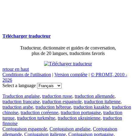
Télécharger traducteur
Traducteur, dictionnaire et guides de conversation,
plus de 20 langues, traductions favoris
retour en haut
Conditions de l'utilisation
|
Version complète
|
© PROMT, 2010 -
2026
Select a language
Traduction anglaise
,
traduction russe
,
traduction allemande
,
traduction française
,
traduction espagnole
,
traduction italienne
,
traduction arabe
,
traduction hébreue
,
traduction kazakhe
,
traduction
chinoise
,
traduction coréenne
,
traduction portugaise
,
traduction
turque
,
traduction turkmène
,
traduction ukrainienne
,
traduction
finnoise
Conjugaison espagnole
,
Conjugaison anglaise
,
Conjugaison
allemande
,
Conjugaison italienne
,
Conjugaison portugaise
,