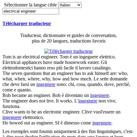
Sélectionner la langue cible
Télécharger traducteur
Traducteur, dictionnaire et guides de conversation,
plus de 20 langues, traductions favoris
Tom is an
electrical engineer
.
Tom è un ingegnere elettrico.
Electrical
appliances have made housework easier.
Gli
elettrodomestici hanno reso più facile il lavoro casalingo.
The seven questions that an
engineer
has to ask himself are: who,
what, when, where, why, how and how much.
Le sette domande
che deve farsi un
ingegnere
sono: chi, cosa, quando, dove, perché,
come e quanto.
Bob became an
engineer
.
Bob è diventato un
ingegnere
.
The
engineer
does not live. It works.
L'
ingegnere
non vive,
funziona.
Clive wants to be an electronic
engineer
.
Clive vuol'essere un
ingegnere
elettronico.
He bowed out as
engineer
.
SI è dimesso come
ingegnere
.
Les exemples sont fournis uniquement à des fins linguistiques, c'est-
à-dire pour étudier l'utilisation de mots dans une langue et leurs