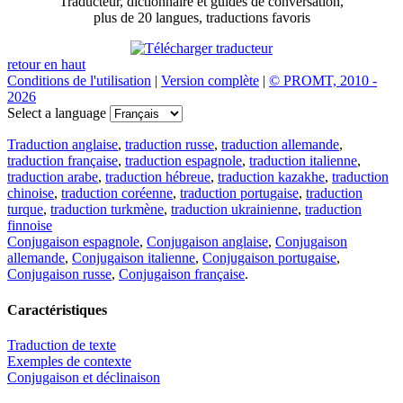
Traducteur, dictionnaire et guides de conversation,
plus de 20 langues, traductions favoris
retour en haut
Conditions de l'utilisation
|
Version complète
|
© PROMT, 2010 -
2026
Select a language
Traduction anglaise
,
traduction russe
,
traduction allemande
,
traduction française
,
traduction espagnole
,
traduction italienne
,
traduction arabe
,
traduction hébreue
,
traduction kazakhe
,
traduction
chinoise
,
traduction coréenne
,
traduction portugaise
,
traduction
turque
,
traduction turkmène
,
traduction ukrainienne
,
traduction
finnoise
Conjugaison espagnole
,
Conjugaison anglaise
,
Conjugaison
allemande
,
Conjugaison italienne
,
Conjugaison portugaise
,
Conjugaison russe
,
Conjugaison française
.
Caractéristiques
Traduction de texte
Exemples de contexte
Conjugaison et déclinaison