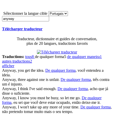
Sélectionner la langue cible
Télécharger traducteur
Traducteur, dictionnaire et guides de conversation,
plus de 20 langues, traductions favoris
Traductions:
tous
8
de qualquer forma
5
de qualquer maneira
1
autres traductions
2
afficher
Anyway
, you get the idea.
De qualquer forma
, você entendeu a
ideia.
Anyway
, three against one is unfair.
De qualquer forma
, três contra
um é injusto.
Anyway
, I think I've said enough.
De qualquer forma
, acho que já
disse o suficiente.
Anyway
, I know you must be busy, so let me go.
De qualquer
forma
, eu sei que você deve estar ocupado, então deixe-me ir.
Anyway
, I won't take up any more of your time.
De qualquer forma
,
não pretendo tomar muito mais o seu tempo.