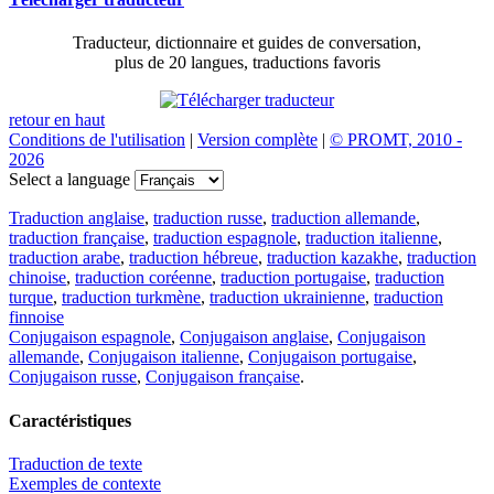
Traducteur, dictionnaire et guides de conversation,
plus de 20 langues, traductions favoris
retour en haut
Conditions de l'utilisation
|
Version complète
|
© PROMT, 2010 -
2026
Select a language
Traduction anglaise
,
traduction russe
,
traduction allemande
,
traduction française
,
traduction espagnole
,
traduction italienne
,
traduction arabe
,
traduction hébreue
,
traduction kazakhe
,
traduction
chinoise
,
traduction coréenne
,
traduction portugaise
,
traduction
turque
,
traduction turkmène
,
traduction ukrainienne
,
traduction
finnoise
Conjugaison espagnole
,
Conjugaison anglaise
,
Conjugaison
allemande
,
Conjugaison italienne
,
Conjugaison portugaise
,
Conjugaison russe
,
Conjugaison française
.
Caractéristiques
Traduction de texte
Exemples de contexte