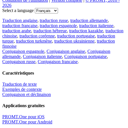
Conditions de l'utilisation
|
Version complète
|
© PROMT, 2010 -
2026
Select a language
Traduction anglaise
,
traduction russe
,
traduction allemande
,
traduction française
,
traduction espagnole
,
traduction italienne
,
traduction arabe
,
traduction hébreue
,
traduction kazakhe
,
traduction
chinoise
,
traduction coréenne
,
traduction portugaise
,
traduction
turque
,
traduction turkmène
,
traduction ukrainienne
,
traduction
finnoise
Conjugaison espagnole
,
Conjugaison anglaise
,
Conjugaison
allemande
,
Conjugaison italienne
,
Conjugaison portugaise
,
Conjugaison russe
,
Conjugaison française
.
Caractéristiques
Traduction de texte
Exemples de contexte
Conjugaison et déclinaison
Applications gratuites
PROMT.One pour iOS
PROMT.One pour Android