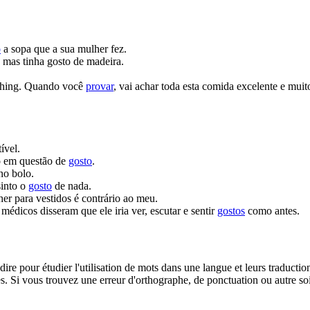
o
a sopa que a sua mulher fez.
, mas tinha gosto de madeira.
shing.
Quando você
provar
, vai achar toda esta comida excelente e muito
ível.
o em questão de
gosto
.
no bolo.
sinto o
gosto
de nada.
r para vestidos é contrário ao meu.
médicos disseram que ele iria ver, escutar e sentir
gostos
como antes.
dire pour étudier l'utilisation de mots dans une langue et leurs traducti
. Si vous trouvez une erreur d'orthographe, de ponctuation ou autre soit 