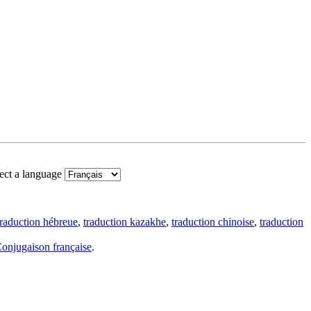
ect a language
traduction hébreue
,
traduction kazakhe
,
traduction chinoise
,
traduction
onjugaison française
.