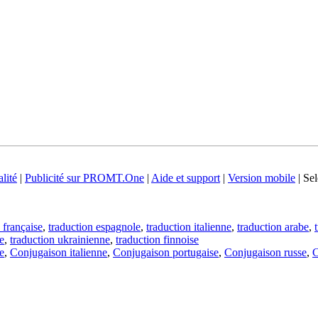
lité
|
Publicité sur PROMT.One
|
Aide et support
|
Version mobile
|
Sel
 française
,
traduction espagnole
,
traduction italienne
,
traduction arabe
,
e
,
traduction ukrainienne
,
traduction finnoise
e
,
Conjugaison italienne
,
Conjugaison portugaise
,
Conjugaison russe
,
C