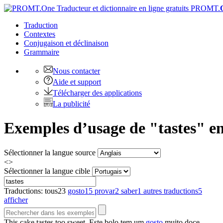
PROMT.
Traduction
Contextes
Conjugaison
et déclinaison
Grammaire
Nous contacter
Aide et support
Télécharger des applications
La publicité
Exemples d’usage de "tastes" en
Sélectionner la langue source
<>
Sélectionner la langue cible
Traductions:
tous
23
gosto
15
provar
2
saber
1
autres traductions
5
afficher
This cake
tastes
too sweet.
Este bolo tem um
gosto
muito doce.