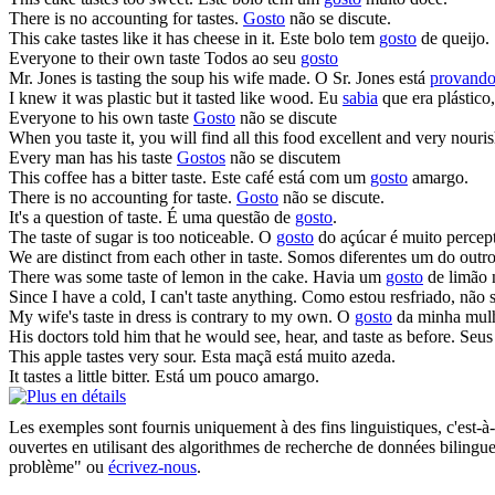
There is no accounting for
tastes
.
Gosto
não se discute.
This cake
tastes
like it has cheese in it.
Este bolo tem
gosto
de queijo.
Everyone to their own
taste
Todos ao seu
gosto
Mr. Jones is
tasting
the soup his wife made.
O Sr. Jones está
provand
I knew it was plastic but it
tasted
like wood.
Eu
sabia
que era plástico
Everyone to his own
taste
Gosto
não se discute
When you
taste
it, you will find all this food excellent and very nouri
Every man has his
taste
Gostos
não se discutem
This coffee has a bitter
taste
.
Este café está com um
gosto
amargo.
There is no accounting for
taste
.
Gosto
não se discute.
It's a question of
taste
.
É uma questão de
gosto
.
The
taste
of sugar is too noticeable.
O
gosto
do açúcar é muito percept
We are distinct from each other in
taste
.
Somos diferentes um do outr
There was some
taste
of lemon in the cake.
Havia um
gosto
de limão 
Since I have a cold, I can't
taste
anything.
Como estou resfriado, não 
My wife's
taste
in dress is contrary to my own.
O
gosto
da minha mulhe
His doctors told him that he would see, hear, and
taste
as before.
Seus 
This apple
tastes
very sour.
Esta maçã está muito azeda.
It
tastes
a little bitter.
Está um pouco amargo.
Les exemples sont fournis uniquement à des fins linguistiques, c'est-à-
ouvertes en utilisant des algorithmes de recherche de données bilingues
problème" ou
écrivez-nous
.