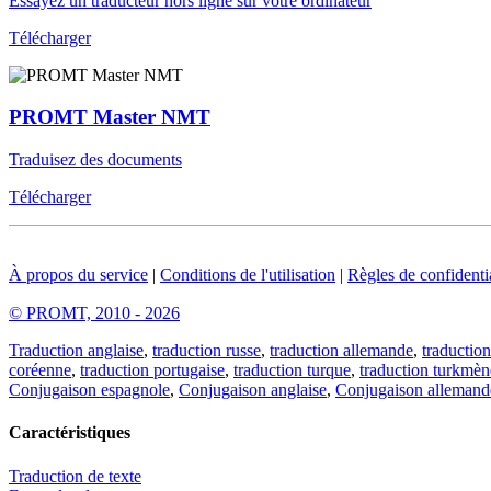
Essayez un traducteur hors ligne sur votre ordinateur
Télécharger
PROMT Master NMT
Traduisez des documents
Télécharger
À propos du service
|
Conditions de l'utilisation
|
Règles de confidentia
© PROMT, 2010 - 2026
Traduction anglaise
,
traduction russe
,
traduction allemande
,
traduction
coréenne
,
traduction portugaise
,
traduction turque
,
traduction turkmèn
Conjugaison espagnole
,
Conjugaison anglaise
,
Conjugaison allemand
Caractéristiques
Traduction de texte