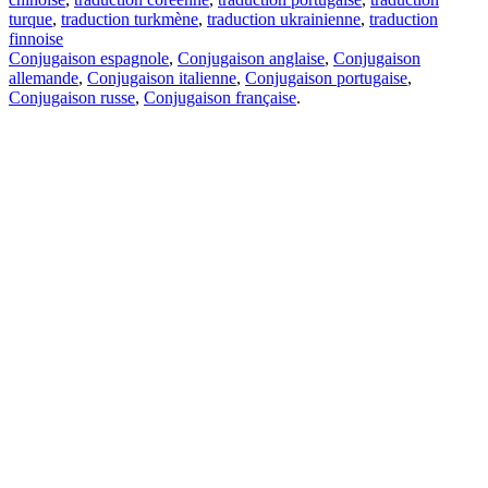
turque
,
traduction turkmène
,
traduction ukrainienne
,
traduction
finnoise
Conjugaison espagnole
,
Conjugaison anglaise
,
Conjugaison
allemande
,
Conjugaison italienne
,
Conjugaison portugaise
,
Conjugaison russe
,
Conjugaison française
.
Caractéristiques
Traduction de texte
Exemples de contexte
Conjugaison et déclinaison
Applications gratuites
PROMT.One pour iOS
PROMT.One pour Android
Offres
Pour les développeurs
Copier