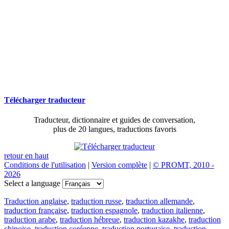
Télécharger traducteur
Traducteur, dictionnaire et guides de conversation,
plus de 20 langues, traductions favoris
retour en haut
Conditions de l'utilisation
|
Version complète
|
© PROMT, 2010 -
2026
Select a language
Traduction anglaise
,
traduction russe
,
traduction allemande
,
traduction française
,
traduction espagnole
,
traduction italienne
,
traduction arabe
,
traduction hébreue
,
traduction kazakhe
,
traduction
chinoise
,
traduction coréenne
,
traduction portugaise
,
traduction