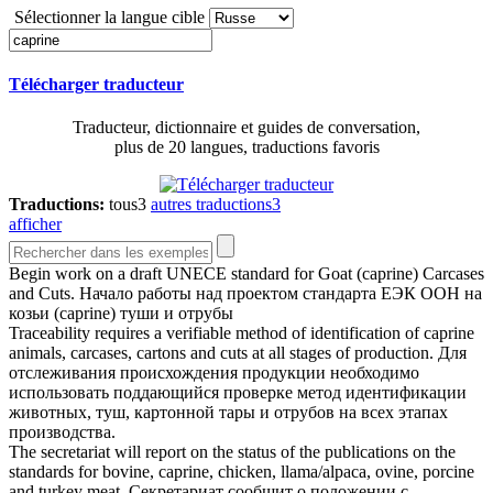
Sélectionner la langue cible
Télécharger traducteur
Traducteur, dictionnaire et guides de conversation,
plus de 20 langues, traductions favoris
Traductions:
tous
3
autres traductions
3
afficher
Begin work on a draft UNECE standard for Goat (
caprine
) Carcases
and Cuts.
Начало работы над проектом стандарта ЕЭК ООН на
козьи (caprine) туши и отрубы
Traceability requires a verifiable method of identification of
caprine
animals, carcases, cartons and cuts at all stages of production.
Для
отслеживания происхождения продукции необходимо
использовать поддающийся проверке метод идентификации
животных, туш, картонной тары и отрубов на всех этапах
производства.
The secretariat will report on the status of the publications on the
standards for bovine,
caprine
, chicken, llama/alpaca, ovine, porcine
and turkey meat.
Секретариат сообщит о положении с