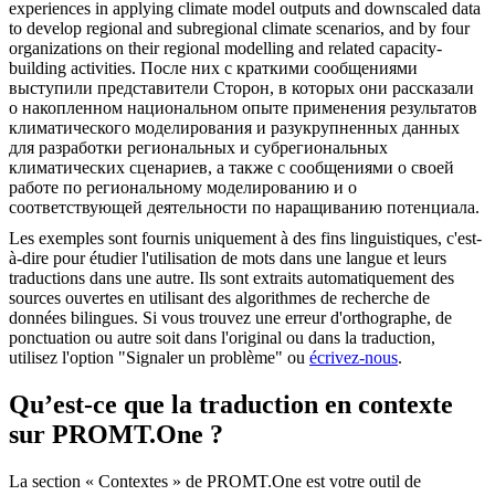
experiences in applying
climate model
outputs and downscaled data
to develop regional and subregional climate scenarios, and by four
organizations on their regional modelling and related capacity-
building activities.
После них с краткими сообщениями
выступили представители Сторон, в которых они рассказали
о накопленном национальном опыте применения результатов
климатического моделирования и разукрупненных данных
для разработки региональных и субрегиональных
климатических сценариев, а также с сообщениями о своей
работе по региональному моделированию и о
соответствующей деятельности по наращиванию потенциала.
Les exemples sont fournis uniquement à des fins linguistiques, c'est-
à-dire pour étudier l'utilisation de mots dans une langue et leurs
traductions dans une autre. Ils sont extraits automatiquement des
sources ouvertes en utilisant des algorithmes de recherche de
données bilingues. Si vous trouvez une erreur d'orthographe, de
ponctuation ou autre soit dans l'original ou dans la traduction,
utilisez l'option "Signaler un problème" ou
écrivez-nous
.
Qu’est-ce que la traduction en contexte
sur PROMT.One ?
La section « Contextes » de PROMT.One est votre outil de