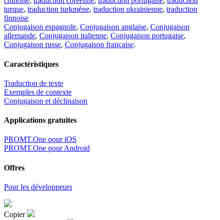
chinoise
,
traduction coréenne
,
traduction portugaise
,
traduction
turque
,
traduction turkmène
,
traduction ukrainienne
,
traduction
finnoise
Conjugaison espagnole
,
Conjugaison anglaise
,
Conjugaison
allemande
,
Conjugaison italienne
,
Conjugaison portugaise
,
Conjugaison russe
,
Conjugaison française
.
Caractéristiques
Traduction de texte
Exemples de contexte
Conjugaison et déclinaison
Applications gratuites
PROMT.One pour iOS
PROMT.One pour Android
Offres
Pour les développeurs
Copier