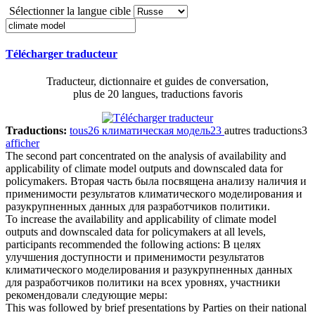
Sélectionner la langue cible
Télécharger traducteur
Traducteur, dictionnaire et guides de conversation,
plus de 20 langues, traductions favoris
Traductions:
tous
26
климатическая модель
23
autres traductions
3
afficher
The second part concentrated on the analysis of availability and
applicability of
climate model
outputs and downscaled data for
policymakers.
Вторая часть была посвящена анализу наличия и
применимости результатов климатического моделирования и
разукрупненных данных для разработчиков политики.
To increase the availability and applicability of
climate model
outputs and downscaled data for policymakers at all levels,
participants recommended the following actions:
В целях
улучшения доступности и применимости результатов
климатического моделирования и разукрупненных данных
для разработчиков политики на всех уровнях, участники
рекомендовали следующие меры:
This was followed by brief presentations by Parties on their national