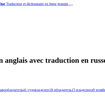
One
Traducteur et dictionnaire en ligne gratuits
 anglais avec traduction en russ
авообладатель
41
судовладелец
18
обладатель
15
владелица
9
хозяй