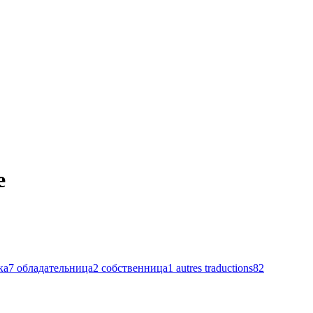
e
ка
7
обладательница
2
собственница
1
autres traductions
82