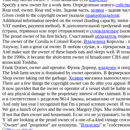
Specify a new
owner
for a work item.
Определение нового
собств
Rear end,
owner
. Rear end wins.
Задняя часть,
хозяин
- задняя час
Given credit to the copyright
owner
указали
правообладателя
;
Additional information needed on the vessel (loading capacity, motor 
VAT number, payment method).
К дополнительной требуемой инфо
(страна, терминал или порт отправления) и
судовладельце
(назв
The proud
owner
of his first hickey.
Счастливый
обладатель
первог
The
owner
of the Corolla is Colonel Rayne.
Владелица
Короллы - 
Anyway, I am a great cat
owner
.
В любом случае, я - прекрасная
х
And make sure the
owner
of these hands eats and sleeps well.
И поза
In the 1990s, it became the short-term
owner
of broadcaster CBS and i
японской Toshiba.
Frank Dorner,
owner
and operator.
Фрэнк Дорнер,
владелец
и опер
The Irish farm sector is dominated by
owner
operators.
В фермерско
Shop
owner
taking out the garbage.
Хозяин
магазина выносил мус
There are a few things the copyright
owner
can do after you appeal:
В
It now provides that the
owner
or operator of a vessel shall be liable 
of any physical damage to the proprietary interest of the claimant.
В н
и в соответствии с разделом 9614 Закона, независимо от нали
And only last year I recognized that I'm a proud scrotum
owner
.
И то
We got a bunch of pervs and the
owner
, Margery Dips.
Мы поймали
If not that then
owner
and housemaid.
Если это не устраивает, то 
Y 'all are looking at the proud
owner
of a one-of-a-kind vintage crocod
"
Owner
" and "proprietor" are synonyms.
"
Владелец
" и "собствен