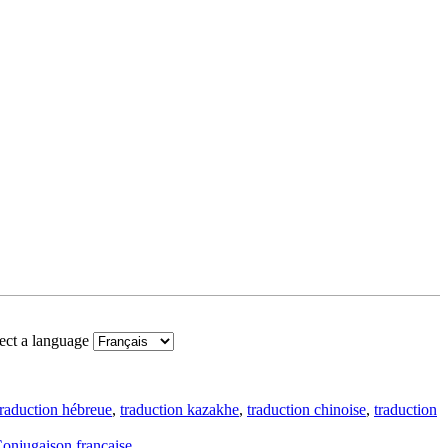
ect a language
traduction hébreue
,
traduction kazakhe
,
traduction chinoise
,
traduction
onjugaison française
.