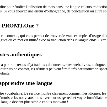
dire pour étudier l'utilisation de mots dans une langue et leurs traducti
. Si vous trouvez une erreur d'orthographe, de ponctuation ou autre soit 
sur PROMT.One ?
 contexte, qui vous permet de trouver de vrais exemples d’usage de mots
ingues où ce mot est utilisé avec sa traduction dans la langue cible. Ce
extes authentiques
partir de textes déjà traduits : documents, sites web, livres, dialogues
 Pour plus de confort, les résultats peuvent être filtrés par traduction 
uhaité.
 apprendre une langue
otre vocabulaire. Le service montre clairement comment les idiomes, les 
s mémorisez les nouveaux mots avec leur usage réel et voyez immédiateme
langue devient plus simple et plus motivant !