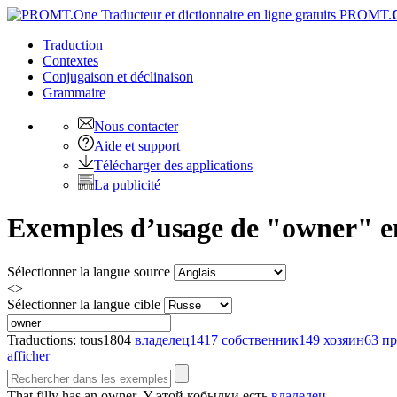
PROMT.
Traduction
Contextes
Conjugaison
et déclinaison
Grammaire
Nous contacter
Aide et support
Télécharger des applications
La publicité
Exemples d’usage de "owner" en
Sélectionner la langue source
<>
Sélectionner la langue cible
Traductions:
tous
1804
владелец
1417
собственник
149
хозяин
63
пр
afficher
That filly has an
owner
.
У этой кобылки есть
владелец
.