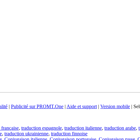
lité
|
Publicité sur PROMT.One
|
Aide et support
|
Version mobile
|
Sel
 française
,
traduction espagnole
,
traduction italienne
,
traduction arabe
,
e
,
traduction ukrainienne
,
traduction finnoise
e
,
Conjugaison italienne
,
Conjugaison portugaise
,
Conjugaison russe
,
C