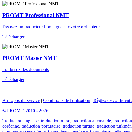
PROMT Professional NMT
Essayez un traducteur hors ligne sur votre ordinateur
Télécharger
PROMT Master NMT
Traduisez des documents
Télécharger
À propos du service
|
Conditions de l'utilisation
|
Règles de confidentia
© PROMT, 2010 - 2026
Traduction anglaise
,
traduction russe
,
traduction allemande
,
traduction
coréenne
,
traduction portugaise
,
traduction turque
,
traduction turkmèn
Conjugaison espagnole
,
Conjugaison anglaise
,
Conjugaison allemand