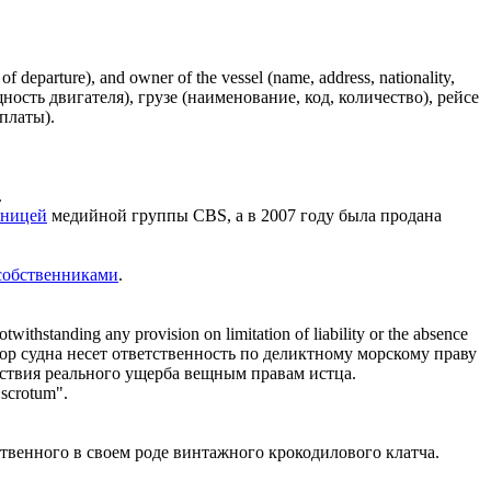
 of departure), and
owner
of the vessel (name, address, nationality,
сть двигателя), грузе (наименование, код, количество), рейсе
платы).
.
нницей
медийной группы CBS, а в 2007 году была продана
собственниками
.
otwithstanding any provision on limitation of liability or the absence
ор судна несет ответственность по деликтному морскому праву
тствия реального ущерба вещным правам истца.
scrotum".
твенного в своем роде винтажного крокодилового клатча.