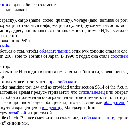
енника
для рабочего элемента.
ть выигрывает.
capacity), cargo (name, coded, quantity), voyage (land, terminal or port
рмации относится информация о судне (грузовместимость, мощно
ание, адрес, национальная принадлежность, номер НДС, метод о
о засоса.
полковник Рейн.
озяйка
.
боться о том, чтобы
обладательница
этих рук хорошо спала и ела
n 2007 sold to Toshiba of Japan.
В 1990-х годах она стала
собстве
атор.
м секторе Ирландии в основном заняты работники, являющиеся
ор.
от как может поступить
правообладатель
:
under maritime tort law and as provided under section 9614 of the Act, n
астоящее время предусматривается, что
судовладелец
или операт
чия любого положения об ограничении ответственности или отсу
лько в прошлом году я обнаружил, что я счастливый
обладатель
"
 кучу извращенцев и
владелицу
, Марджери Дипс.
будем
хозяйкой
и прислугой.
ile clutch.
Вы все смотрите на счастливую
обладательницу
единс
ник" синонимы.