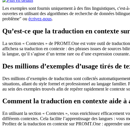
Les exemples sont fournis uniquement à des fins linguistiques, c'est-à-
ouvertes en utilisant des algorithmes de recherche de données bilingues
problème" ou
écrivez-nous
.
Qu’est-ce que la traduction en contexte 
La section « Contextes » de PROMT.One est votre outil de traduction en
affichera sa traduction en contexte : des phrases issues de sources bil
la langue, qu’il s’agisse d’un terme rare ou d’une expression courante.
Des millions d’exemples d’usage tirés de t
Des millions d’exemples de traduction sont collectés automatiquement à 
situations, allant du style formel et professionnel au langage familier.
au sein des exemples trouvés afin de repérer rapidement le contexte so
Comment la traduction en contexte aide à
En utilisant la section « Contextes », vous enrichissez efficacement v
différents contextes. Cela facilite l’apprentissage des langues : vou
Profitez de la traduction en contexte sur PROMT.One : apprendre une 