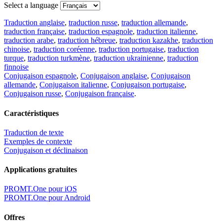
Select a language
Traduction anglaise
,
traduction russe
,
traduction allemande
,
traduction française
,
traduction espagnole
,
traduction italienne
,
traduction arabe
,
traduction hébreue
,
traduction kazakhe
,
traduction
chinoise
,
traduction coréenne
,
traduction portugaise
,
traduction
turque
,
traduction turkmène
,
traduction ukrainienne
,
traduction
finnoise
Conjugaison espagnole
,
Conjugaison anglaise
,
Conjugaison
allemande
,
Conjugaison italienne
,
Conjugaison portugaise
,
Conjugaison russe
,
Conjugaison française
.
Caractéristiques
Traduction de texte
Exemples de contexte
Conjugaison et déclinaison
Applications gratuites
PROMT.One pour iOS
PROMT.One pour Android
Offres