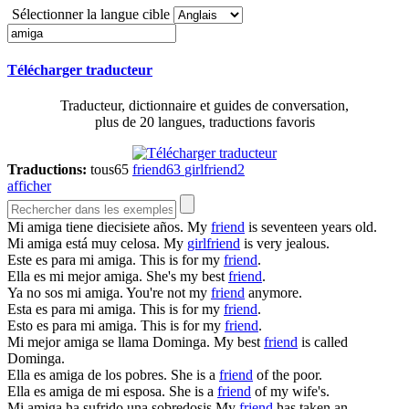
Sélectionner la langue cible
Télécharger traducteur
Traducteur, dictionnaire et guides de conversation,
plus de 20 langues, traductions favoris
Traductions:
tous
65
friend
63
girlfriend
2
afficher
Mi
amiga
tiene diecisiete años.
My
friend
is seventeen years old.
Mi
amiga
está muy celosa.
My
girlfriend
is very jealous.
Este es para mi
amiga
.
This is for my
friend
.
Ella es mi mejor
amiga
.
She's my best
friend
.
Ya no sos mi
amiga
.
You're not my
friend
anymore.
Esta es para mi
amiga
.
This is for my
friend
.
Esto es para mi
amiga
.
This is for my
friend
.
Mi mejor
amiga
se llama Dominga.
My best
friend
is called
Dominga.
Ella es
amiga
de los pobres.
She is a
friend
of the poor.
Ella es
amiga
de mi esposa.
She is a
friend
of my wife's.
Mi
amiga
ha sufrido una sobredosis
My
friend
has taken an