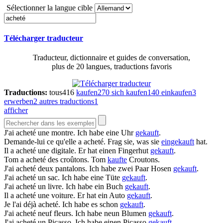
Sélectionner la langue cible
Télécharger traducteur
Traducteur, dictionnaire et guides de conversation,
plus de 20 langues, traductions favoris
Traductions:
tous
416
kaufen
270
sich kaufen
140
einkaufen
3
erwerben
2
autres traductions
1
afficher
J'ai
acheté
une montre.
Ich habe eine Uhr
gekauft
.
Demande-lui ce qu'elle a
acheté
.
Frag sie, was sie
eingekauft
hat.
Il a
acheté
une digitale.
Er hat einen Fingerhut
gekauft
.
Tom a
acheté
des croûtons.
Tom
kaufte
Croutons.
J'ai
acheté
deux pantalons.
Ich habe zwei Paar Hosen
gekauft
.
J'ai
acheté
un sac.
Ich habe eine Tüte
gekauft
.
J'ai
acheté
un livre.
Ich habe ein Buch
gekauft
.
Il a
acheté
une voiture.
Er hat ein Auto
gekauft
.
Je l'ai déjà
acheté
.
Ich habe es schon
gekauft
.
J'ai
acheté
neuf fleurs.
Ich habe neun Blumen
gekauft
.
J'ai
acheté
un Picasso.
Ich habe einen Picasso
gekauft
.