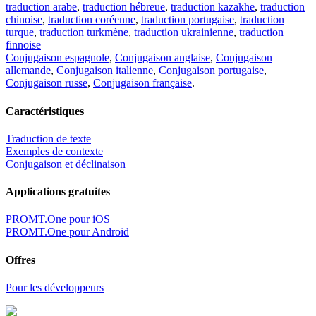
traduction arabe
,
traduction hébreue
,
traduction kazakhe
,
traduction
chinoise
,
traduction coréenne
,
traduction portugaise
,
traduction
turque
,
traduction turkmène
,
traduction ukrainienne
,
traduction
finnoise
Conjugaison espagnole
,
Conjugaison anglaise
,
Conjugaison
allemande
,
Conjugaison italienne
,
Conjugaison portugaise
,
Conjugaison russe
,
Conjugaison française
.
Caractéristiques
Traduction de texte
Exemples de contexte
Conjugaison et déclinaison
Applications gratuites
PROMT.One pour iOS
PROMT.One pour Android
Offres
Pour les développeurs