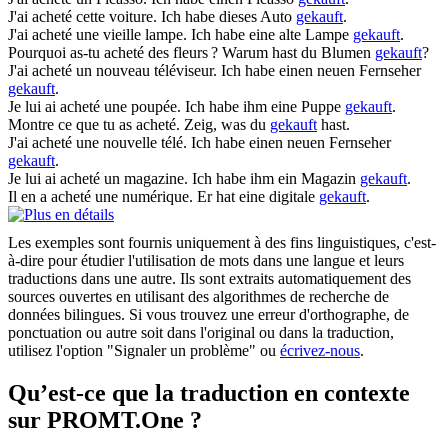
J'ai
acheté
cette voiture.
Ich habe dieses Auto
gekauft
.
J'ai
acheté
une vieille lampe.
Ich habe eine alte Lampe
gekauft
.
Pourquoi as-tu
acheté
des fleurs ?
Warum hast du Blumen
gekauft
?
J'ai
acheté
un nouveau téléviseur.
Ich habe einen neuen Fernseher
gekauft
.
Je lui ai
acheté
une poupée.
Ich habe ihm eine Puppe
gekauft
.
Montre ce que tu as
acheté
.
Zeig, was du
gekauft
hast.
J'ai
acheté
une nouvelle télé.
Ich habe einen neuen Fernseher
gekauft
.
Je lui ai
acheté
un magazine.
Ich habe ihm ein Magazin
gekauft
.
Il en a
acheté
une numérique.
Er hat eine digitale
gekauft
.
Les exemples sont fournis uniquement à des fins linguistiques, c'est-
à-dire pour étudier l'utilisation de mots dans une langue et leurs
traductions dans une autre. Ils sont extraits automatiquement des
sources ouvertes en utilisant des algorithmes de recherche de
données bilingues. Si vous trouvez une erreur d'orthographe, de
ponctuation ou autre soit dans l'original ou dans la traduction,
utilisez l'option "Signaler un problème" ou
écrivez-nous
.
Qu’est-ce que la traduction en contexte
sur PROMT.One ?