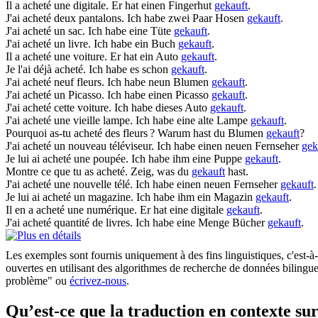
Il a
acheté
une digitale.
Er hat einen Fingerhut
gekauft
.
J'ai
acheté
deux pantalons.
Ich habe zwei Paar Hosen
gekauft
.
J'ai
acheté
un sac.
Ich habe eine Tüte
gekauft
.
J'ai
acheté
un livre.
Ich habe ein Buch
gekauft
.
Il a
acheté
une voiture.
Er hat ein Auto
gekauft
.
Je l'ai déjà
acheté
.
Ich habe es schon
gekauft
.
J'ai
acheté
neuf fleurs.
Ich habe neun Blumen
gekauft
.
J'ai
acheté
un Picasso.
Ich habe einen Picasso
gekauft
.
J'ai
acheté
cette voiture.
Ich habe dieses Auto
gekauft
.
J'ai
acheté
une vieille lampe.
Ich habe eine alte Lampe
gekauft
.
Pourquoi as-tu
acheté
des fleurs ?
Warum hast du Blumen
gekauft
?
J'ai
acheté
un nouveau téléviseur.
Ich habe einen neuen Fernseher
gek
Je lui ai
acheté
une poupée.
Ich habe ihm eine Puppe
gekauft
.
Montre ce que tu as
acheté
.
Zeig, was du
gekauft
hast.
J'ai
acheté
une nouvelle télé.
Ich habe einen neuen Fernseher
gekauft
.
Je lui ai
acheté
un magazine.
Ich habe ihm ein Magazin
gekauft
.
Il en a
acheté
une numérique.
Er hat eine digitale
gekauft
.
J'ai
acheté
quantité de livres.
Ich habe eine Menge Bücher
gekauft
.
Les exemples sont fournis uniquement à des fins linguistiques, c'est-à-
ouvertes en utilisant des algorithmes de recherche de données bilingues
problème" ou
écrivez-nous
.
Qu’est-ce que la traduction en contexte 