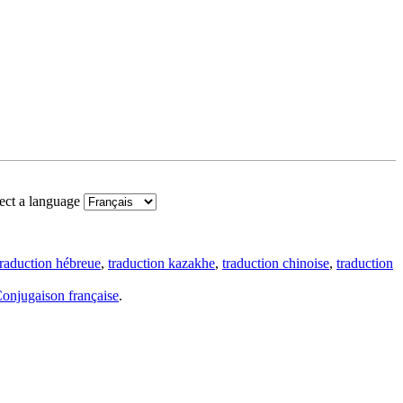
ect a language
traduction hébreue
,
traduction kazakhe
,
traduction chinoise
,
traduction
onjugaison française
.