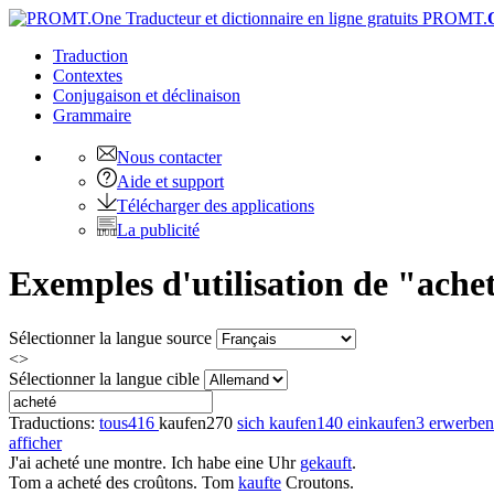
PROMT.
Traduction
Contextes
Conjugaison
et déclinaison
Grammaire
Nous contacter
Aide et support
Télécharger des applications
La publicité
Exemples d'utilisation de "ache
Sélectionner la langue source
<>
Sélectionner la langue cible
Traductions:
tous
416
kaufen
270
sich kaufen
140
einkaufen
3
erwerben
afficher
J'ai
acheté
une montre.
Ich habe eine Uhr
gekauft
.
Tom a
acheté
des croûtons.
Tom
kaufte
Croutons.