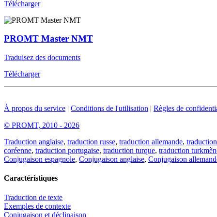
Télécharger
PROMT Master NMT
Traduisez des documents
Télécharger
À propos du service
|
Conditions de l'utilisation
|
Règles de confidentia
© PROMT, 2010 - 2026
Traduction anglaise
,
traduction russe
,
traduction allemande
,
traduction
coréenne
,
traduction portugaise
,
traduction turque
,
traduction turkmèn
Conjugaison espagnole
,
Conjugaison anglaise
,
Conjugaison allemand
Caractéristiques
Traduction de texte
Exemples de contexte
Conjugaison et déclinaison