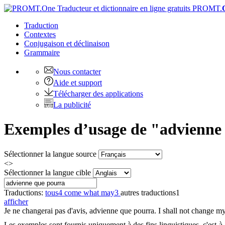
PROMT.
Traduction
Contextes
Conjugaison
et déclinaison
Grammaire
Nous contacter
Aide et support
Télécharger des applications
La publicité
Exemples d’usage de "advienne 
Sélectionner la langue source
<>
Sélectionner la langue cible
Traductions:
tous
4
come what may
3
autres traductions
1
afficher
Je ne changerai pas d'avis,
advienne que pourra
.
I shall not change m
Les exemples sont fournis uniquement à des fins linguistiques, c'est-à-