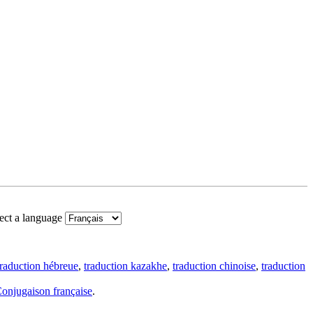
ect a language
traduction hébreue
,
traduction kazakhe
,
traduction chinoise
,
traduction
onjugaison française
.