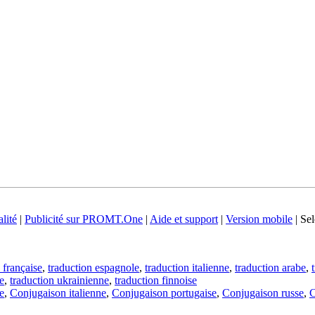
lité
|
Publicité sur PROMT.One
|
Aide et support
|
Version mobile
|
Sel
 française
,
traduction espagnole
,
traduction italienne
,
traduction arabe
,
e
,
traduction ukrainienne
,
traduction finnoise
e
,
Conjugaison italienne
,
Conjugaison portugaise
,
Conjugaison russe
,
C