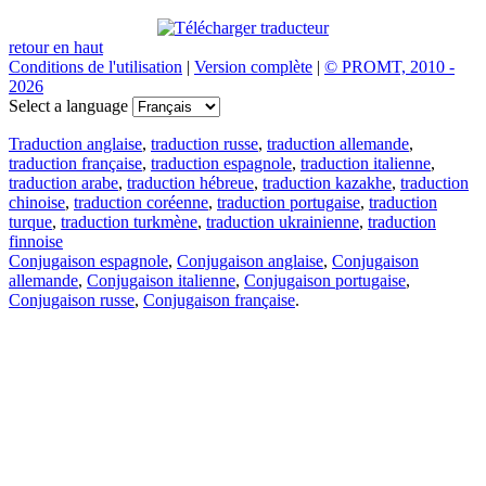
retour en haut
Conditions de l'utilisation
|
Version complète
|
© PROMT, 2010 -
2026
Select a language
Traduction anglaise
,
traduction russe
,
traduction allemande
,
traduction française
,
traduction espagnole
,
traduction italienne
,
traduction arabe
,
traduction hébreue
,
traduction kazakhe
,
traduction
chinoise
,
traduction coréenne
,
traduction portugaise
,
traduction
turque
,
traduction turkmène
,
traduction ukrainienne
,
traduction
finnoise
Conjugaison espagnole
,
Conjugaison anglaise
,
Conjugaison
allemande
,
Conjugaison italienne
,
Conjugaison portugaise
,
Conjugaison russe
,
Conjugaison française
.
Caractéristiques
Traduction de texte
Exemples de contexte
Conjugaison et déclinaison
Applications gratuites