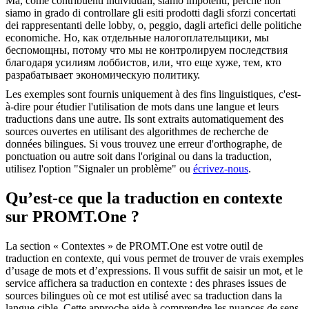
Ma, come contribuenti individuali, siamo impotenti, perché non
siamo in grado di controllare gli esiti prodotti dagli sforzi concertati
dei rappresentanti delle
lobby
, o, peggio, dagli artefici delle politiche
economiche.
Но, как отдельные налогоплательщики, мы
беспомощны, потому что мы не контролируем последствия
благодаря усилиям лоббистов, или, что еще хуже, тем, кто
разрабатывает экономическую политику.
Les exemples sont fournis uniquement à des fins linguistiques, c'est-
à-dire pour étudier l'utilisation de mots dans une langue et leurs
traductions dans une autre. Ils sont extraits automatiquement des
sources ouvertes en utilisant des algorithmes de recherche de
données bilingues. Si vous trouvez une erreur d'orthographe, de
ponctuation ou autre soit dans l'original ou dans la traduction,
utilisez l'option "Signaler un problème" ou
écrivez-nous
.
Qu’est-ce que la traduction en contexte
sur PROMT.One ?
La section « Contextes » de PROMT.One est votre outil de
traduction en contexte, qui vous permet de trouver de vrais exemples
d’usage de mots et d’expressions. Il vous suffit de saisir un mot, et le
service affichera sa traduction en contexte : des phrases issues de
sources bilingues où ce mot est utilisé avec sa traduction dans la
langue cible. Cette approche aide à comprendre les nuances de sens