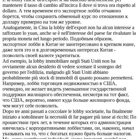
mantenere il tasso di cambio all'incirca lì dove si trova ora rispetto al
dollaro.
А тем временем его экспортное
лобби
отчаянно
борется, чтобы сохранить обменный курс по отношению к
доллару примерно на том же уровне.
Analogamente, in Cina la
lobby
dell'export non ha alcun interesse a
rafforzare lo yuan, anche se è nell'interesse del paese far rivalutare la
propria moneta nel lungo periodo.
Подобным образом,
экспортное
лобби
в Китае не заинтересовано в крепком юане,
даже хотя это и в долговременных интересах Китая -
позволить своей валюте укрепиться.
Ad esempio, la
lobby
immobiliare negli Stati Uniti non ha
ovviamente alcun desiderio di vedere scemare il sostegno del
governo per l'edilizia, malgrado gli Stati Uniti abbiano
probabilmente più stock di immobili di quanto possano permettersi.
Например,
лобби
торговцев недвижимостью в США,
очевидно, не желает видеть уменьшение государственной
поддержки жилищного обеспечения, несмотря на тот факт,
что США, вероятно, имеют куда больше жилищного фонда,
чем могут себе позволить.
Dopo tre anni passati a coccolare le
lobby
societarie, ha finalmente
iniziato a sottolineare la necessità di far pagare più tasse ai ricchi;
По
прошествии трех лет, в течение которых его администрация
нянчилась с корпоративными лоббистами, он, наконец, начал
указывать на то, что с богатых нужно брать больше налогов.