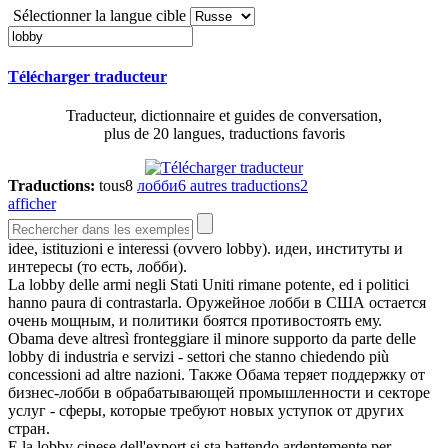
Sélectionner la langue cible
Télécharger traducteur
Traducteur, dictionnaire et guides de conversation,
plus de 20 langues, traductions favoris
Traductions:
tous
8
лобби
6
autres traductions
2
afficher
idee, istituzioni e interessi (ovvero
lobby
).
идеи, институты и
интересы (то есть,
лобби
).
La
lobby
delle armi negli Stati Uniti rimane potente, ed i politici
hanno paura di contrastarla.
Оружейное
лобби
в США остается
очень мощным, и политики боятся противостоять ему.
Obama deve altresì fronteggiare il minore supporto da parte delle
lobby
di industria e servizi - settori che stanno chiedendo più
concessioni ad altre nazioni.
Также Обама теряет поддержку от
бизнес-
лобби
в обрабатывающей промышленности и секторе
услуг - сферы, которые требуют новых уступок от других
стран.
E la
lobby
cinese dell'export si sta battendo ardentemente per