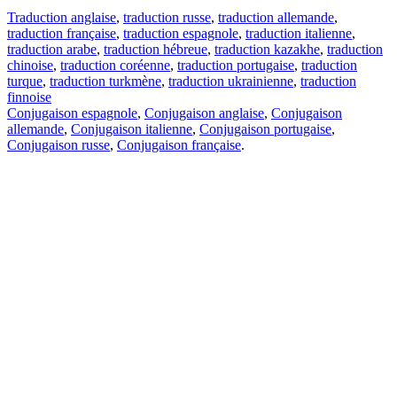
Traduction anglaise
,
traduction russe
,
traduction allemande
,
traduction française
,
traduction espagnole
,
traduction italienne
,
traduction arabe
,
traduction hébreue
,
traduction kazakhe
,
traduction
chinoise
,
traduction coréenne
,
traduction portugaise
,
traduction
turque
,
traduction turkmène
,
traduction ukrainienne
,
traduction
finnoise
Conjugaison espagnole
,
Conjugaison anglaise
,
Conjugaison
allemande
,
Conjugaison italienne
,
Conjugaison portugaise
,
Conjugaison russe
,
Conjugaison française
.
Caractéristiques
Traduction de texte
Exemples de contexte
Conjugaison et déclinaison
Applications gratuites
PROMT.One pour iOS
PROMT.One pour Android
Offres