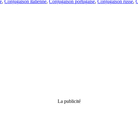
e
,
Conjugaison italienne
,
Conjugaison portugaise
,
Conjugaison russe
,
C
La publicité