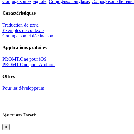
Conjugaison espagnole
,
Conjugaison anglaise
,
Conjugaison allemand
Caractéristiques
Traduction de texte
Exemples de contexte
Conjugaison et déclinaison
Applications gratuites
PROMT.One pour iOS
PROMT.One pour Android
Offres
Pour les développeurs
Ajouter aux Favoris
×