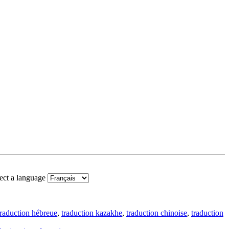
ect a language
traduction hébreue
,
traduction kazakhe
,
traduction chinoise
,
traduction