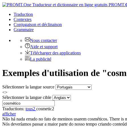
PROMT.
Traduction
Contextes
Conjugaison
et déclinaison
Grammaire
Nous contacter
Aide et support
Télécharger des applications
La publicité
Exemples d'utilisation de "cosm
Sélectionner la langue source
<>
Sélectionner la langue cible
Traductions:
tous
2
cosmetic
2
afficher
Não há nada errado no fato de meninos usarem
cosméticos
.
There is 
Nós deveríamos passar a maior parte do nosso tempo criando conteúd