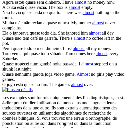
Agora estou
quase
sem dinheiro.
I have
almost
no money now.
A caixa está
quase
vazia.
The box is
almost
empty.
Não havia
quase
nada no quarto.
There was
almost
nothing in the
room.
Minha mãe não reclama
quase
nunca.
My mother
almost
never
complains.
Ela o ignorava
quase
todo dia.
She ignored him
almost
all day.
Quase
não tem café na garrafa.
There's
almost
no coffee left in the
pot.
Perdi
quase
todo o meu dinheiro.
I lost
almost
all my money.
Tom vem aqui
quase
todo sábado.
Tom comes here
almost
every
Saturday.
Quase
tropecei num gambá noite passada.
I
almost
stepped on a
skunk last night.
Quase
nenhuma garota joga video game.
Almost
no girls play video
games.
O jogo está
quase
no fim.
The game's
almost
over.
Les exemples sont fournis uniquement à des fins linguistiques, c'est-
à-dire pour étudier l'utilisation de mots dans une langue et leurs
traductions dans une autre. Ils sont extraits automatiquement des
sources ouvertes en utilisant des algorithmes de recherche de
données bilingues. Si vous trouvez une erreur d'orthographe, de
ponctuation ou autre soit dans l'original ou dans la traduction,