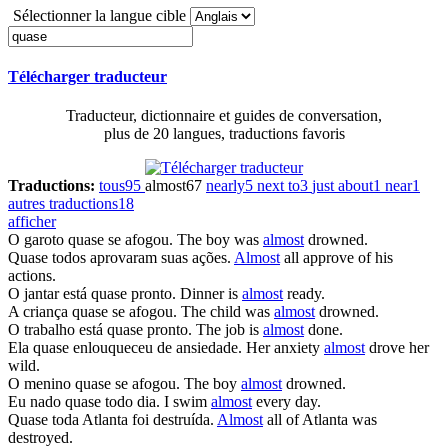
Sélectionner la langue cible
Télécharger traducteur
Traducteur, dictionnaire et guides de conversation,
plus de 20 langues, traductions favoris
Traductions:
tous
95
almost
67
nearly
5
next to
3
just about
1
near
1
autres traductions
18
afficher
O garoto
quase
se afogou.
The boy was
almost
drowned.
Quase
todos aprovaram suas ações.
Almost
all approve of his
actions.
O jantar está
quase
pronto.
Dinner is
almost
ready.
A criança
quase
se afogou.
The child was
almost
drowned.
O trabalho está
quase
pronto.
The job is
almost
done.
Ela
quase
enlouqueceu de ansiedade.
Her anxiety
almost
drove her
wild.
O menino
quase
se afogou.
The boy
almost
drowned.
Eu nado
quase
todo dia.
I swim
almost
every day.
Quase
toda Atlanta foi destruída.
Almost
all of Atlanta was
destroyed.