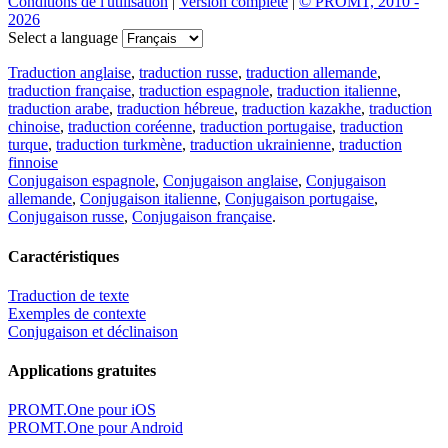
Conditions de l'utilisation
|
Version complète
|
© PROMT, 2010 -
2026
Select a language
Traduction anglaise
,
traduction russe
,
traduction allemande
,
traduction française
,
traduction espagnole
,
traduction italienne
,
traduction arabe
,
traduction hébreue
,
traduction kazakhe
,
traduction
chinoise
,
traduction coréenne
,
traduction portugaise
,
traduction
turque
,
traduction turkmène
,
traduction ukrainienne
,
traduction
finnoise
Conjugaison espagnole
,
Conjugaison anglaise
,
Conjugaison
allemande
,
Conjugaison italienne
,
Conjugaison portugaise
,
Conjugaison russe
,
Conjugaison française
.
Caractéristiques
Traduction de texte
Exemples de contexte
Conjugaison et déclinaison
Applications gratuites
PROMT.One pour iOS
PROMT.One pour Android