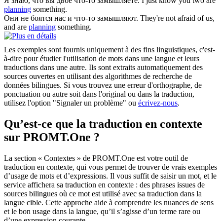
Я знаю, что вы двое что-то
замышляете
.
I just know you two are
planning
something.
Они не боятся нас и что-то
замышляют
.
They're not afraid of us,
and are
planning
something.
Les exemples sont fournis uniquement à des fins linguistiques, c'est-
à-dire pour étudier l'utilisation de mots dans une langue et leurs
traductions dans une autre. Ils sont extraits automatiquement des
sources ouvertes en utilisant des algorithmes de recherche de
données bilingues. Si vous trouvez une erreur d'orthographe, de
ponctuation ou autre soit dans l'original ou dans la traduction,
utilisez l'option "Signaler un problème" ou
écrivez-nous
.
Qu’est-ce que la traduction en contexte
sur PROMT.One ?
La section « Contextes » de PROMT.One est votre outil de
traduction en contexte, qui vous permet de trouver de vrais exemples
d’usage de mots et d’expressions. Il vous suffit de saisir un mot, et le
service affichera sa traduction en contexte : des phrases issues de
sources bilingues où ce mot est utilisé avec sa traduction dans la
langue cible. Cette approche aide à comprendre les nuances de sens
et le bon usage dans la langue, qu’il s’agisse d’un terme rare ou
d’une expression courante.