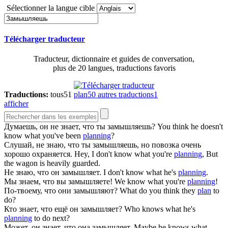
Sélectionner la langue cible
Télécharger traducteur
Traducteur, dictionnaire et guides de conversation,
plus de 20 langues, traductions favoris
Traductions:
tous
51
plan
50
autres traductions
1
afficher
Думаешь, он не знает, что ты
замышляешь
?
You think he doesn't
know what you've been
planning
?
Слушай, не знаю, что ты
замышляешь
, но повозка очень
хорошо охраняется.
Hey, I don't know what you're
planning
, But
the wagon is heavily guarded.
Не знаю, что он
замышляет
.
I don't know what he's
planning
.
Мы знаем, что вы
замышляете
!
We know what you're
planning
!
По-твоему, что они
замышляют
?
What do you think they
plan
to
do?
Кто знает, что ещё он
замышляет
?
Who knows what he's
planning
to do next?
Может, он знает, что она
замышляет
.
Maybe he knows what