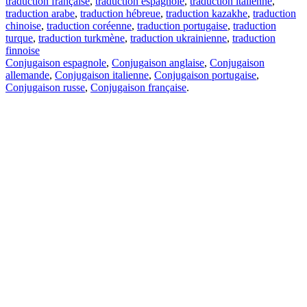
traduction française
,
traduction espagnole
,
traduction italienne
,
traduction arabe
,
traduction hébreue
,
traduction kazakhe
,
traduction
chinoise
,
traduction coréenne
,
traduction portugaise
,
traduction
turque
,
traduction turkmène
,
traduction ukrainienne
,
traduction
finnoise
Conjugaison espagnole
,
Conjugaison anglaise
,
Conjugaison
allemande
,
Conjugaison italienne
,
Conjugaison portugaise
,
Conjugaison russe
,
Conjugaison française
.
Caractéristiques
Traduction de texte
Exemples de contexte
Conjugaison et déclinaison
Applications gratuites
PROMT.One pour iOS
PROMT.One pour Android
Offres
Pour les développeurs