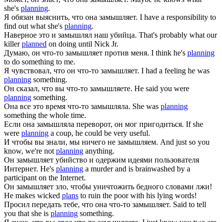
she's
planning
.
Я обязан выяснить, что она
замышляет
.
I have a responsibility to
find out what she's
planning
.
Наверное это и
замышлял
наш убийца.
That's probably what our
killer
planned
on doing until Nick Jr.
Думаю, он что-то
замышляет
против меня.
I think he's
planning
to do something to me.
Я чувствовал, что он что-то
замышляет
.
I had a feeling he was
planning
something.
Он сказал, что вы что-то
замышляете
.
He said you were
planning
something.
Она все это время что-то
замышляла
.
She was
planning
something the whole time.
Если она
замышляла
переворот, он мог пригодиться.
If she
were
planning
a coup, he could be very useful.
И чтобы вы знали, мы ничего не
замышляем
.
And just so you
know, we're not
planning
anything.
Он
замышляет
убийство и одержим идеями пользователя
Интернет.
He's
planning
a murder and is brainwashed by a
participant on the Internet.
Он
замышляет
зло, чтобы уничтожить бедного словами лжи!
He makes wicked
plans
to ruin the poor with his lying words!
Просил передать тебе, что она что-то
замышляет
.
Said to tell
you that she is
planning
something.