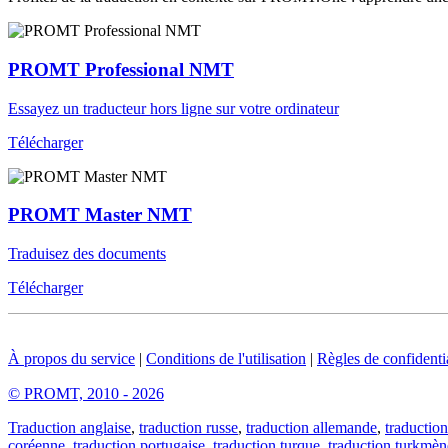
PROMT Professional NMT
Essayez un traducteur hors ligne sur votre ordinateur
Télécharger
PROMT Master NMT
Traduisez des documents
Télécharger
À propos du service
|
Conditions de l'utilisation
|
Règles de confidentia
© PROMT, 2010 - 2026
Traduction anglaise
,
traduction russe
,
traduction allemande
,
traduction
coréenne
,
traduction portugaise
,
traduction turque
,
traduction turkmèn