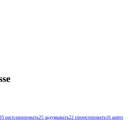
sse
35
распланировать
25
задумывать
22
проектировать
16
autres