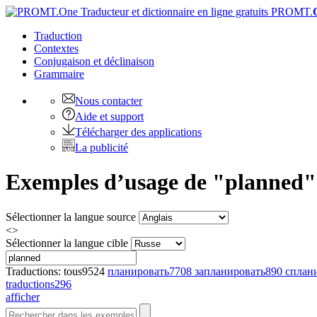
PROMT.
Traduction
Contextes
Conjugaison
et déclinaison
Grammaire
Nous contacter
Aide et support
Télécharger des applications
La publicité
Exemples d’usage de "planned" e
Sélectionner la langue source
<>
Sélectionner la langue cible
Traductions:
tous
9524
планировать
7708
запланировать
890
сплан
traductions
296
afficher