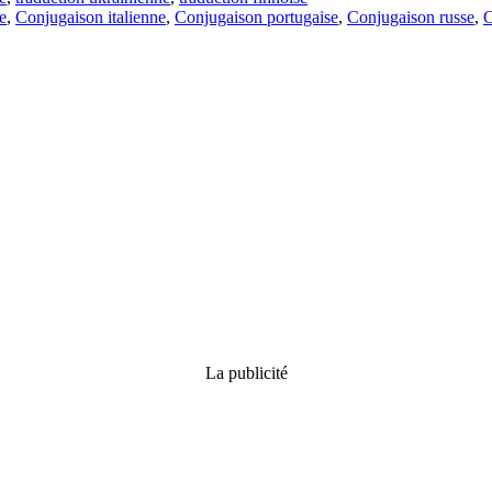
e
,
Conjugaison italienne
,
Conjugaison portugaise
,
Conjugaison russe
,
C
La publicité