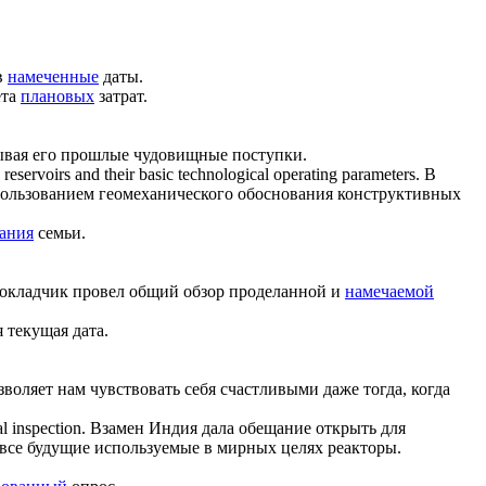
в
намеченные
даты.
ета
плановых
затрат.
ывая его прошлые чудовищные поступки.
 reservoirs and their basic technological operating parameters.
В
пользованием геомеханического обоснования конструктивных
ания
семьи.
окладчик провел общий обзор проделанной и
намечаемой
 текущая дата.
воляет нам чувствовать себя счастливыми даже тогда, когда
al inspection.
Взамен Индия дала обещание открыть для
 все будущие используемые в мирных целях реакторы.