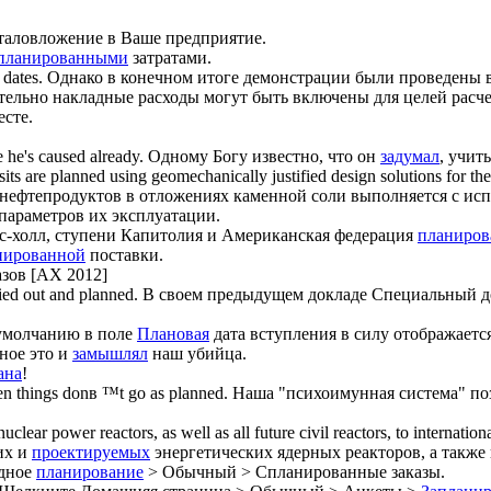
аловложение в Ваше предприятие.
планированными
затратами.
dates.
Однако в конечном итоге демонстрации были проведены 
ельно накладные расходы могут быть включены для целей расч
есте.
 he's caused already.
Одному Богу известно, что он
задумал
, учит
sits are
planned
using geomechanically justified design solutions for the
нефтепродуктов в отложениях каменной соли выполняется с ис
параметров их эксплуатации.
-холл, ступени Капитолия и Американская федерация
планиров
нированной
поставки.
азов [AX 2012]
ried out and
planned
.
В своем предыдущем докладе Специальный д
умолчанию в поле
Плановая
дата вступления в силу отображается
ное это и
замышлял
наш убийца.
ана
!
hen things donв ™t go as
planned
.
Наша "психоимунная система" поз
uclear power reactors, as well as all future civil reactors, to internation
их и
проектируемых
энергетических ядерных реакторов, а также
дное
планирование
> Обычный > Спланированные заказы.