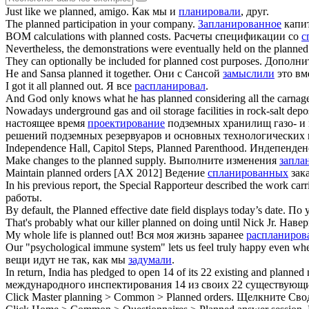
Just like we
planned
, amigo.
Как мы и
планировали
, друг.
The
planned
participation in your company.
Запланированное
капит
BOM calculations with
planned
costs.
Расчеты спецификации со
с
Nevertheless, the demonstrations were eventually held on the
planned
They can optionally be included for
planned
cost purposes.
Дополнит
He and Sansa
planned
it together.
Они с Сансой
замыслили
это вм
I got it all
planned
out.
Я все
распланировал
.
And God only knows what he has
planned
considering all the carnage
Nowadays underground gas and oil storage facilities in rock-salt depo
настоящее время
проектирование
подземных хранилищ газо- и 
решений подземных резервуаров и основных технологических 
Independence Hall, Capitol Steps,
Planned
Parenthood.
Индепенденс
Make changes to the
planned
supply.
Выполните изменения
запла
Maintain
planned
orders [AX 2012]
Ведение
спланированных
зак
In his previous report, the Special Rapporteur described the work car
работы.
By default, the
Planned
effective date field displays today’s date.
По 
That's probably what our killer
planned
on doing until Nick Jr.
Навер
My whole life is
planned
out!
Вся моя жизнь заранее
распланиров
Our "psychological immune system" lets us feel truly happy even w
вещи идут не так, как мы
задумали
.
In return, India has pledged to open 14 of its 22 existing and
planned
n
международного инспектирования 14 из своих 22 существующ
Click Master planning > Common >
Planned
orders.
Щелкните Сво