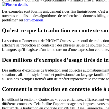
Click Home > Common > Questionnaires >
Planned
answer session.
Les exemples sont fournis uniquement à des fins linguistiques, c'est-à-
ouvertes en utilisant des algorithmes de recherche de données bilingues
problème" ou
écrivez-nous
.
Qu’est-ce que la traduction en contexte 
La section « Contextes » de PROMT.One est votre outil de traduction en
affichera sa traduction en contexte : des phrases issues de sources bil
la langue, qu’il s’agisse d’un terme rare ou d’une expression courante.
Des millions d’exemples d’usage tirés de t
Des millions d’exemples de traduction sont collectés automatiquement à 
situations, allant du style formel et professionnel au langage familier.
au sein des exemples trouvés afin de repérer rapidement le contexte so
Comment la traduction en contexte aide à
En utilisant la section « Contextes », vous enrichissez efficacement v
différents contextes. Cela facilite l’apprentissage des langues : vou
Profitez de la traduction en contexte sur PROMT.One : apprendre une 