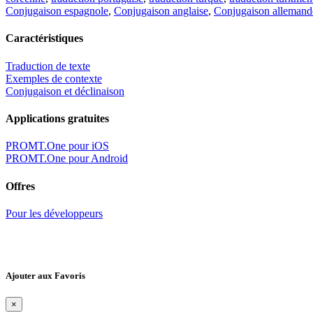
Conjugaison espagnole
,
Conjugaison anglaise
,
Conjugaison allemand
Caractéristiques
Traduction de texte
Exemples de contexte
Conjugaison et déclinaison
Applications gratuites
PROMT.One pour iOS
PROMT.One pour Android
Offres
Pour les développeurs
Ajouter aux Favoris
×