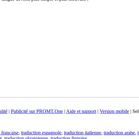
lité
|
Publicité sur PROMT.One
|
Aide et support
|
Version mobile
|
Sel
 française
,
traduction espagnole
,
traduction italienne
,
traduction arabe
,
e
,
traduction ukrainienne
,
traduction finnoise