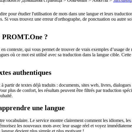
Щелкните Домашняя страница > Обычный > Анкеты >
Заплани
dire pour étudier l'utilisation de mots dans une langue et leurs traducti
. Si vous trouvez une erreur d'orthographe, de ponctuation ou autre soit 
sur PROMT.One ?
 contexte, qui vous permet de trouver de vrais exemples d’usage de mots
ingues où ce mot est utilisé avec sa traduction dans la langue cible. Ce
extes authentiques
partir de textes déjà traduits : documents, sites web, livres, dialogues
 Pour plus de confort, les résultats peuvent être filtrés par traduction 
uhaité.
 apprendre une langue
otre vocabulaire. Le service montre clairement comment les idiomes, les 
s mémorisez les nouveaux mots avec leur usage réel et voyez immédiateme
langue devient plus simple et plus motivant !