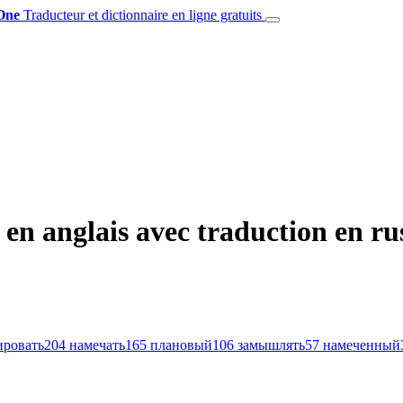
One
Traducteur et dictionnaire en ligne gratuits
n anglais avec traduction en ru
ировать
204
намечать
165
плановый
106
замышлять
57
намеченный