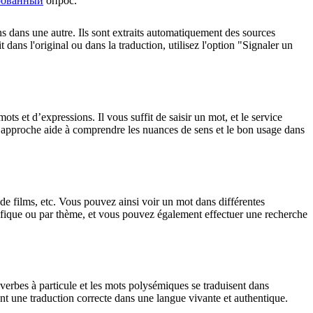
рованный
опрос.
ons dans une autre. Ils sont extraits automatiquement des sources
dans l'original ou dans la traduction, utilisez l'option "Signaler un
 et d’expressions. Il vous suffit de saisir un mot, et le service
tte approche aide à comprendre les nuances de sens et le bon usage dans
 de films, etc. Vous pouvez ainsi voir un mot dans différentes
spécifique ou par thème, et vous pouvez également effectuer une recherche
verbes à particule et les mots polysémiques se traduisent dans
nt une traduction correcte dans une langue vivante et authentique.