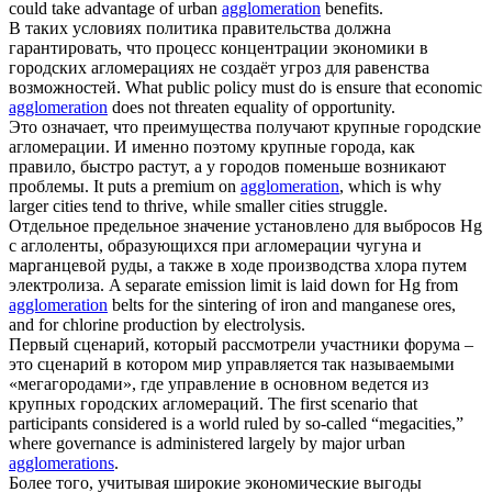
could take advantage of urban
agglomeration
benefits.
В таких условиях политика правительства должна
гарантировать, что процесс концентрации экономики в
городских
агломерациях
не создаёт угроз для равенства
возможностей.
What public policy must do is ensure that economic
agglomeration
does not threaten equality of opportunity.
Это означает, что преимущества получают крупные городские
агломерации
. И именно поэтому крупные города, как
правило, быстро растут, а у городов поменьше возникают
проблемы.
It puts a premium on
agglomeration
, which is why
larger cities tend to thrive, while smaller cities struggle.
Отдельное предельное значение установлено для выбросов Hg
с аглоленты, образующихся при
агломерации
чугуна и
марганцевой руды, а также в ходе производства хлора путем
электролиза.
A separate emission limit is laid down for Hg from
agglomeration
belts for the sintering of iron and manganese ores,
and for chlorine production by electrolysis.
Первый сценарий, который рассмотрели участники форума –
это сценарий в котором мир управляется так называемыми
«мегагородами», где управление в основном ведется из
крупных городских
агломераций
.
The first scenario that
participants considered is a world ruled by so-called “megacities,”
where governance is administered largely by major urban
agglomerations
.
Более того, учитывая широкие экономические выгоды