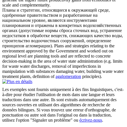
scale and complementarity.
Планы и стратегии, относящиеся к окружающей среде,
одобренные правительством и разработанные на
национальном уровне, являются инструментами
планирования и отражены в конкретных водохозяйственных
органах (допустимые нормы сброса сточных вод, устранение
недостатков в обработке веществ, снижающих качество воды,
строительство водоочистных сооружений, определение
принципов
агломерации
).
Plans and strategies relating to the
environment approved by the Government and worked out on
regional level are planning tools and are reflected to concrete
decision-making in the area of water state administration (e.g. limits
for waste water discharges, removal of imperfections in
manipulation with substances damaging water, building waste water
treatment plants, definition of
agglomeration
principles).
Les exemples sont fournis uniquement à des fins linguistiques, c'est-
à-dire pour étudier l'utilisation de mots dans une langue et leurs
traductions dans une autre. Ils sont extraits automatiquement des
sources ouvertes en utilisant des algorithmes de recherche de
données bilingues. Si vous trouvez une erreur d'orthographe, de
ponctuation ou autre soit dans l'original ou dans la traduction,
utilisez l'option "Signaler un problème" ou
écrivez-nous
.