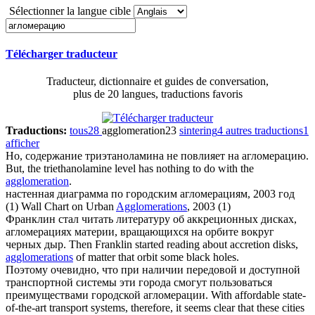
Sélectionner la langue cible
Télécharger traducteur
Traducteur, dictionnaire et guides de conversation,
plus de 20 langues, traductions favoris
Traductions:
tous
28
agglomeration
23
sintering
4
autres traductions
1
afficher
Но, содержание триэтаноламина не повлияет на
агломерацию
.
But, the triethanolamine level has nothing to do with the
agglomeration
.
настенная диаграмма по городским
агломерациям
, 2003 год
(1)
Wall Chart on Urban
Agglomerations
, 2003 (1)
Франклин стал читать литературу об аккреционных дисках,
агломерациях
материи, вращающихся на орбите вокруг
черных дыр.
Then Franklin started reading about accretion disks,
agglomerations
of matter that orbit some black holes.
Поэтому очевидно, что при наличии передовой и доступной
транспортной системы эти города смогут пользоваться
преимуществами городской
агломерации
.
With affordable state-
of-the-art transport systems, therefore, it seems clear that these cities