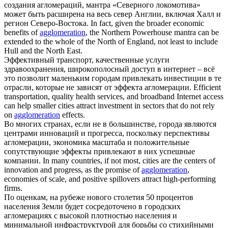
создания
агломераций
, мантра «Северного локомотива»
может быть расширена на весь север Англии, включая Халл и
регион Северо-Востока.
In fact, given the broader economic
benefits of
agglomeration
, the Northern Powerhouse mantra can be
extended to the whole of the North of England, not least to include
Hull and the North East.
Эффективный транспорт, качественные услуги
здравоохранения, широкополосный доступ в интернет – всё
это позволит маленьким городам привлекать инвестиции в те
отрасли, которые не зависят от эффекта
агломерации
.
Efficient
transportation, quality health services, and broadband Internet access
can help smaller cities attract investment in sectors that do not rely
on
agglomeration
effects.
Во многих странах, если не в большинстве, города являются
центрами инноваций и прогресса, поскольку перспективы
агломерации
, экономика масштаба и положительные
сопутствующие эффекты привлекают в них успешные
компании.
In many countries, if not most, cities are the centers of
innovation and progress, as the promise of
agglomeration
,
economies of scale, and positive spillovers attract high-performing
firms.
По оценкам, на рубеже нового столетия 50 процентов
населения Земли будет сосредоточено в городских
агломерациях
с высокой плотностью населения и
минимальной инфраструктурой для борьбы со стихийными