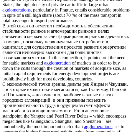
States, the high density of private car traffic in large urban
agglomerations
, particularly in Prague, entails considerable problems
in spite of a still high share (about 70 %) of the mass transport in
total passenger transport performance.
В этой связи он отметил необходимость в обеспечении
стабильности рынков и
агломерации
рынков в целях
снижения издержек за счет формирования рынков адекватных
размеров, поскольку первоначальные потребности в
капиталах для осуществления проектов развития энергетики
являются непомерно высокими для большинства
развивающихся стран.
In this connection, it pointed out the need
for stable markets and
agglomeration
of markets in order to buy
down the costs through the creation of markets of adequate size, as
initial capital requirements for energy development projects are
prohibitively high for most developing countries.
С экономической точки зрения, дельты рек Янцзы и Чжуцзян,
– в которые входят такие мегаполисы, как Гуанчжоу, Шанхай
и Шэньчжэнь, – несомненно, наиболее важные из этих
городских
агломераций
, и они призваны повысить
производительность труда в будущем за счет эффекта
масштаба и взаимодополняемости.
From an economic
standpoint, the Yangtze and Pearl River Deltas – which encompass
megacities like Guangzhou, Shanghai, and Shenzhen – are
undoubtedly the most important such urban
agglomerations
, set to
generate the higher future productivity gains from economies of