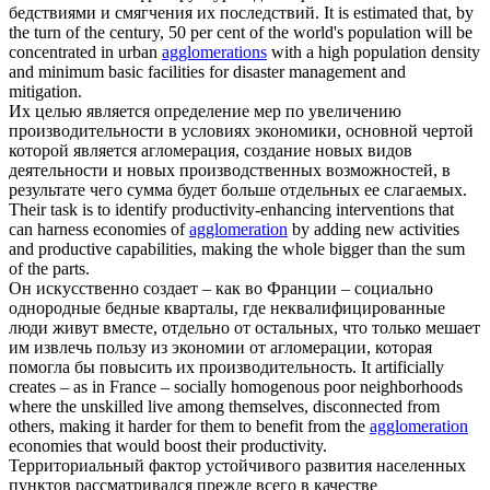
бедствиями и смягчения их последствий.
It is estimated that, by
the turn of the century, 50 per cent of the world's population will be
concentrated in urban
agglomerations
with a high population density
and minimum basic facilities for disaster management and
mitigation.
Их целью является определение мер по увеличению
производительности в условиях экономики, основной чертой
которой является
агломерация
, создание новых видов
деятельности и новых производственных возможностей, в
результате чего сумма будет больше отдельных ее слагаемых.
Their task is to identify productivity-enhancing interventions that
can harness economies of
agglomeration
by adding new activities
and productive capabilities, making the whole bigger than the sum
of the parts.
Он искусственно создает – как во Франции – социально
однородные бедные кварталы, где неквалифицированные
люди живут вместе, отдельно от остальных, что только мешает
им извлечь пользу из экономии от
агломерации
, которая
помогла бы повысить их производительность.
It artificially
creates – as in France – socially homogenous poor neighborhoods
where the unskilled live among themselves, disconnected from
others, making it harder for them to benefit from the
agglomeration
economies that would boost their productivity.
Территориальный фактор устойчивого развития населенных
пунктов рассматривался прежде всего в качестве