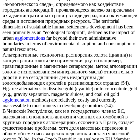
«экологического следа», определяемого как воздействие
городских
агломераций
, проявляющееся далеко за пределами
их административных границ в виде деградации окружающей
среды и истощения природных ресурсов.
The territorial
dimension of sustainable human settlements development has been
seen primarily as an “ecological footprint”, defined as the impact of
urban
agglomerations
far beyond their own administrative
boundaries in terms of environmental disruption and consumption of
natural resources.
Альтернативные технологии растворения золота (цианид) и
концентрации золота без применения ртути (например,
гравитационные и магнитные сепараторы, метод
агломерации
золота с использованием минерального масла) относительно
дороги и на сегодняшний день недоступны для
золотодобывающих артелей в развивающихся странах (54).
Hg-free alternatives to dissolve gold (cyanide) or to concentrate gold
(e.g., gravity separation, magnetic sluices, and coal-oil gold
agglomeration
methods) are relatively costly and currently
inaccessible to most miners in developing countries (54).
В Чешской Республике, как и в государствах- членах ЕС,
высокая интенсивность движения частных автомобилей в
крупных городских
агломерациях
, особенно в Праге, создает
существенные проблемы, хотя доля массовых перевозок в
общем объеме пассажирских перевозок и остается высокой
(около 70 %).
In the Czech Republic, in analogy to EU Member