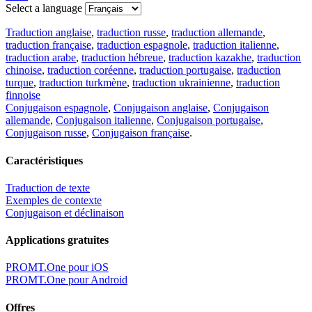
Select a language
Traduction anglaise
,
traduction russe
,
traduction allemande
,
traduction française
,
traduction espagnole
,
traduction italienne
,
traduction arabe
,
traduction hébreue
,
traduction kazakhe
,
traduction
chinoise
,
traduction coréenne
,
traduction portugaise
,
traduction
turque
,
traduction turkmène
,
traduction ukrainienne
,
traduction
finnoise
Conjugaison espagnole
,
Conjugaison anglaise
,
Conjugaison
allemande
,
Conjugaison italienne
,
Conjugaison portugaise
,
Conjugaison russe
,
Conjugaison française
.
Caractéristiques
Traduction de texte
Exemples de contexte
Conjugaison et déclinaison
Applications gratuites
PROMT.One pour iOS
PROMT.One pour Android
Offres