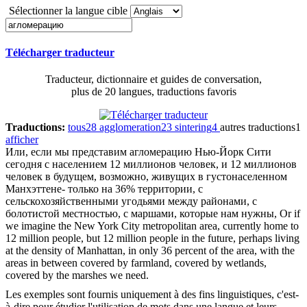
Sélectionner la langue cible
Télécharger traducteur
Traducteur, dictionnaire et guides de conversation,
plus de 20 langues, traductions favoris
Traductions:
tous
28
agglomeration
23
sintering
4
autres traductions
1
afficher
Или, если мы представим
агломерацию
Нью-Йорк Сити
сегодня с населением 12 миллионов человек, и 12 миллионов
человек в будущем, возможно, живущих в густонаселенном
Манхэттене- только на 36% территории, с
сельскохозяйственными угодьями между районами, с
болотистой местностью, с маршами, которые нам нужны,
Or if
we imagine the New York City metropolitan area, currently home to
12 million people, but 12 million people in the future, perhaps living
at the density of Manhattan, in only 36 percent of the area, with the
areas in between covered by farmland, covered by wetlands,
covered by the marshes we need.
Les exemples sont fournis uniquement à des fins linguistiques, c'est-
à-dire pour étudier l'utilisation de mots dans une langue et leurs