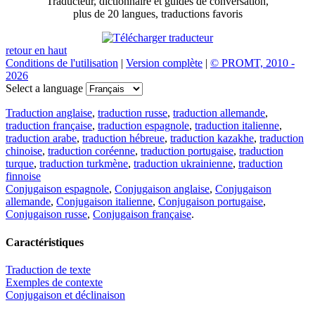
Traducteur, dictionnaire et guides de conversation,
plus de 20 langues, traductions favoris
retour en haut
Conditions de l'utilisation
|
Version complète
|
© PROMT, 2010 -
2026
Select a language
Traduction anglaise
,
traduction russe
,
traduction allemande
,
traduction française
,
traduction espagnole
,
traduction italienne
,
traduction arabe
,
traduction hébreue
,
traduction kazakhe
,
traduction
chinoise
,
traduction coréenne
,
traduction portugaise
,
traduction
turque
,
traduction turkmène
,
traduction ukrainienne
,
traduction
finnoise
Conjugaison espagnole
,
Conjugaison anglaise
,
Conjugaison
allemande
,
Conjugaison italienne
,
Conjugaison portugaise
,
Conjugaison russe
,
Conjugaison française
.
Caractéristiques
Traduction de texte
Exemples de contexte
Conjugaison et déclinaison