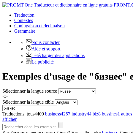
PROMT.
Traduction
Contextes
Conjugaison
et déclinaison
Grammaire
Nous contacter
Aide et support
Télécharger des applications
La publicité
Exemples d’usage de "бизнес" en
Sélectionner la langue source
<>
Sélectionner la langue cible
Traductions:
tous
4409
business
4257
industry
44
biz
8
bussines
1
autres
afficher
Как
бизнес
вяленого мяса, Оуэн?
How's the jerky
business
, Owen