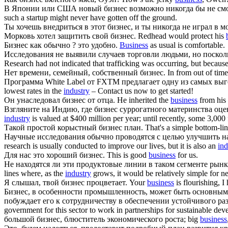
В Японии или США новый
бизнес
возможно никогда бы не см
such a startup might never have gotten off the ground.
Ты хочешь внедриться в этот
бизнес
, и ты никогда не играл в 
Морковь хотел защитить свой
бизнес
.
Redhead would protect his
Бизнес
как обычно ? это удобно.
Business
as usual is comfortable.
Исследования не выявили случаев торговли людьми, но поско
Research had not indicated that trafficking was occurring, but becaus
Нет времени, семейный, собственный
бизнес
.
In from out of tim
Программа White Label от FXTM предлагает одну из самых выг
lowest rates in the
industry
– Contact us now to get started!
Он унаследовал
бизнес
от отца.
He inherited the
business
from his 
Взгляните на Индию, где
бизнес
суррогатного материнства оцен
industry
is valued at $400 million per year; until recently, some 3,000 f
Такой простой корыстный
бизнес
план.
That's a simple bottom-li
Научные исследования обычно проводятся с целью улучшить на
research is usually conducted to improve our lives, but it is also an
ind
Для нас это хороший
бизнес
.
This is good
business
for us.
Не находятся ли эти продуктовые линии в таком сегменте рынк
lines where, as the
industry
grows, it would be relatively simple for n
Я слышал, твой
бизнес
процветает.
Your
business
is flourishing, I 
Бизнес
, в особенности промышленность, может быть основным
побуждает его к сотрудничеству в обеспечении устойчивого ра
government for this sector to work in partnerships for sustainable de
большой
бизнес
, блюститель экономического роста;
big
business