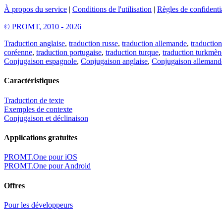
À propos du service
|
Conditions de l'utilisation
|
Règles de confidentia
© PROMT, 2010 - 2026
Traduction anglaise
,
traduction russe
,
traduction allemande
,
traduction
coréenne
,
traduction portugaise
,
traduction turque
,
traduction turkmèn
Conjugaison espagnole
,
Conjugaison anglaise
,
Conjugaison allemand
Caractéristiques
Traduction de texte
Exemples de contexte
Conjugaison et déclinaison
Applications gratuites
PROMT.One pour iOS
PROMT.One pour Android
Offres
Pour les développeurs