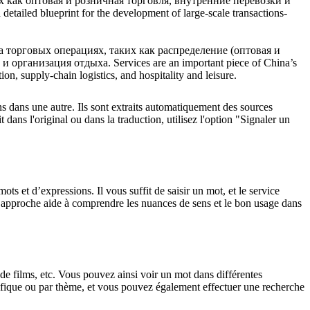
 как оптовая и розничная торговля, внутренние перевозки и
a detailed blueprint for the development of large-scale transactions-
торговых операциях, таких как распределение (оптовая и
и организация отдыха.
Services are an important piece of China’s
ion, supply-chain logistics, and hospitality and leisure.
ons dans une autre. Ils sont extraits automatiquement des sources
dans l'original ou dans la traduction, utilisez l'option "Signaler un
 et d’expressions. Il vous suffit de saisir un mot, et le service
tte approche aide à comprendre les nuances de sens et le bon usage dans
 de films, etc. Vous pouvez ainsi voir un mot dans différentes
spécifique ou par thème, et vous pouvez également effectuer une recherche