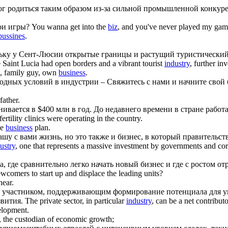
ог родиться таким образом из-за сильной промышленной конкур
мои игры?
You wanna get into the
biz
, and you've never played my gam
bussines
.
льку у Сент-Люсии открытые границы и растущий туристически
e Saint Lucia had open borders and a vibrant tourist
industry
, further i
e, family guy, own
business
.
одных условий в индустрии – Свяжитесь с нами и начните свой
father.
ивается в $400 млн в год. До недавнего времени в стране рабо
ertility clinics were operating in the country.
ne
business
plan.
шу с вами жизнь, но это также и
бизнес
, в который правительс
ustry
, one that represents a massive investment by governments and cor
а, где сравнительно легко начать новый
бизнес
и где с ростом о
ewcomers to start up and displace the leading units?
hear.
 участником, поддерживающим формирование потенциала для уп
звития.
The private sector, in particular
industry
, can be a net contribut
velopment.
, the custodian of economic growth;