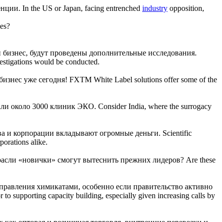
енции.
In the US or Japan, facing entrenched
industry
opposition,
es?
й
бизнес
, будут проведены дополнительные исследования.
nvestigations would be conducted.
бизнес
уже сегодня!
FXTM White Label solutions offer some of the
тали около 3000 клиник ЭКО.
Consider India, where the surrogacy
тва и корпорации вкладывают огромные деньги.
Scientific
porations alike.
трасли «новички» смогут вытеснить прежних лидеров?
Are these
равления химикатами, особенно если правительство активно
or to supporting capacity building, especially given increasing calls by