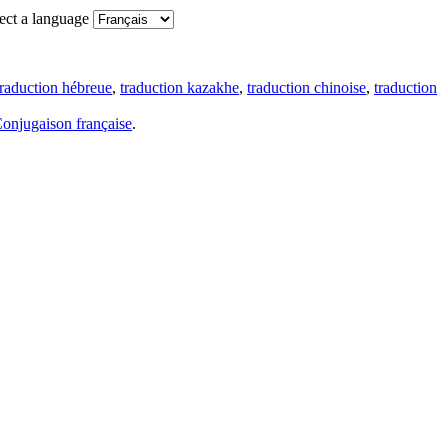
ect a language
traduction hébreue
,
traduction kazakhe
,
traduction chinoise
,
traduction
onjugaison française
.