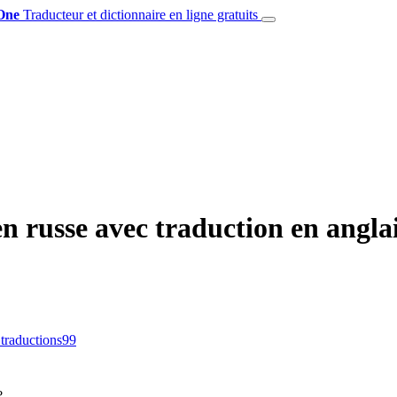
One
Traducteur et dictionnaire en ligne gratuits
 russe avec traduction en angla
 traductions
99
?