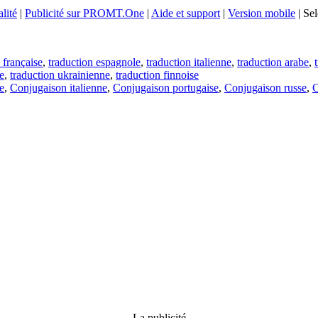
lité
|
Publicité sur PROMT.One
|
Aide et support
|
Version mobile
|
Sel
 française
,
traduction espagnole
,
traduction italienne
,
traduction arabe
,
e
,
traduction ukrainienne
,
traduction finnoise
e
,
Conjugaison italienne
,
Conjugaison portugaise
,
Conjugaison russe
,
C
La publicité