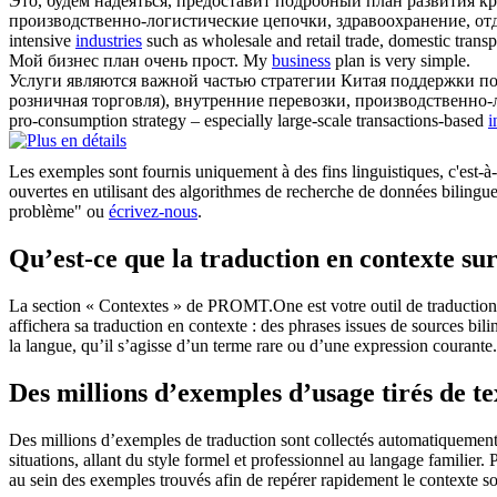
Это, будем надеяться, предоставит подробный план развития к
производственно-логистические цепочки, здравоохранение, о
intensive
industries
such as wholesale and retail trade, domestic transpo
Мой
бизнес
план очень прост.
My
business
plan is very simple.
Услуги являются важной частью стратегии Китая поддержки по
розничная торговля), внутренние перевозки, производственно
pro-consumption strategy – especially large-scale transactions-based
i
Les exemples sont fournis uniquement à des fins linguistiques, c'est-à-
ouvertes en utilisant des algorithmes de recherche de données bilingues
problème" ou
écrivez-nous
.
Qu’est-ce que la traduction en contexte 
La section « Contextes » de PROMT.One est votre outil de traduction en
affichera sa traduction en contexte : des phrases issues de sources bil
la langue, qu’il s’agisse d’un terme rare ou d’une expression courante.
Des millions d’exemples d’usage tirés de t
Des millions d’exemples de traduction sont collectés automatiquement à 
situations, allant du style formel et professionnel au langage familier.
au sein des exemples trouvés afin de repérer rapidement le contexte so