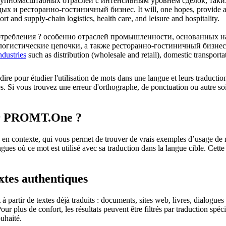
рупномасштабных отраслей с интенсивным уровнем сделок, таких
тдых и ресторанно-гостиничный
бизнес
.
It will, one hopes, provide 
rt and supply-chain logistics, health care, and leisure and hospitality.
требления ? особенно отраслей промышленности, основанных на 
-логистические цепочки, а также ресторанно-гостиничный
бизнес
ndustries
such as distribution (wholesale and retail), domestic transportat
dire pour étudier l'utilisation de mots dans une langue et leurs traducti
. Si vous trouvez une erreur d'orthographe, de ponctuation ou autre soit 
sur PROMT.One ?
 contexte, qui vous permet de trouver de vrais exemples d’usage de mots
ingues où ce mot est utilisé avec sa traduction dans la langue cible. Ce
extes authentiques
partir de textes déjà traduits : documents, sites web, livres, dialogues
 Pour plus de confort, les résultats peuvent être filtrés par traduction 
uhaité.