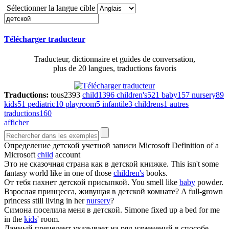
Sélectionner la langue cible
Télécharger traducteur
Traducteur, dictionnaire et guides de conversation,
plus de 20 langues, traductions favoris
Traductions:
tous
2393
child
1396
children's
521
baby
157
nursery
89
kids
51
pediatric
10
playroom
5
infantile
3
childrens
1
autres
traductions
160
afficher
Определение
детской
учетной записи Microsoft
Definition of a
Microsoft
child
account
Это не сказочная страна как в
детской
книжке.
This isn't some
fantasy world like in one of those
children's
books.
От тебя пахнет
детской
присыпкой.
You smell like
baby
powder.
Взрослая принцесса, живущая в
детской
комнате?
A full-grown
princess still living in her
nursery
?
Симона поселила меня в
детской
.
Simone fixed up a bed for me
in the
kids
' room.
Данный прецедент указывает на ряд изменений в способе