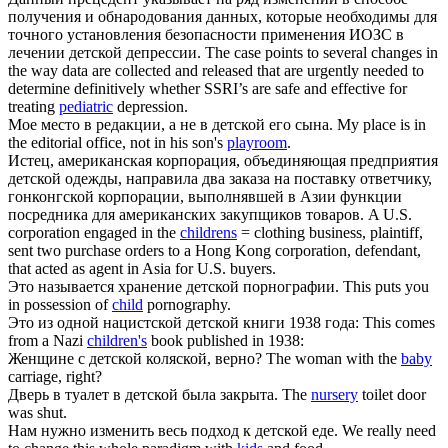
получения и обнародования данных, которые необходимы для
точного установления безопасности применения ИОЗС в
лечении
детской
депрессии.
The case points to several changes in
the way data are collected and released that are urgently needed to
determine definitively whether SSRI’s are safe and effective for
treating
pediatric
depression.
Мое место в редакции, а не в
детской
его сына.
My place is in
the editorial office, not in his son's
playroom
.
Истец, американская корпорация, объединяющая предприятия
детской
одежды, направила два заказа на поставку ответчику,
гонконгской корпорации, выполнявшей в Азии функции
посредника для американских закупщиков товаров.
A U.S.
corporation engaged in the
childrens
= clothing business, plaintiff,
sent two purchase orders to a Hong Kong corporation, defendant,
that acted as agent in Asia for U.S. buyers.
Это называется хранение
детской
порнографии.
This puts you
in possession of
child
pornography.
Это из одной нацистской
детской
книги 1938 года:
This comes
from a Nazi
children's
book published in 1938:
Женщине с
детской
коляской, верно?
The woman with the
baby
carriage, right?
Дверь в туалет в
детской
была закрыта.
The
nursery
toilet door
was shut.
Нам нужно изменить весь подход к
детской
еде.
We really need