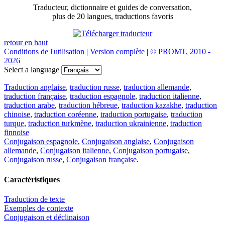
Traducteur, dictionnaire et guides de conversation,
plus de 20 langues, traductions favoris
retour en haut
Conditions de l'utilisation
|
Version complète
|
© PROMT, 2010 -
2026
Select a language
Traduction anglaise
,
traduction russe
,
traduction allemande
,
traduction française
,
traduction espagnole
,
traduction italienne
,
traduction arabe
,
traduction hébreue
,
traduction kazakhe
,
traduction
chinoise
,
traduction coréenne
,
traduction portugaise
,
traduction
turque
,
traduction turkmène
,
traduction ukrainienne
,
traduction
finnoise
Conjugaison espagnole
,
Conjugaison anglaise
,
Conjugaison
allemande
,
Conjugaison italienne
,
Conjugaison portugaise
,
Conjugaison russe
,
Conjugaison française
.
Caractéristiques
Traduction de texte
Exemples de contexte
Conjugaison et déclinaison