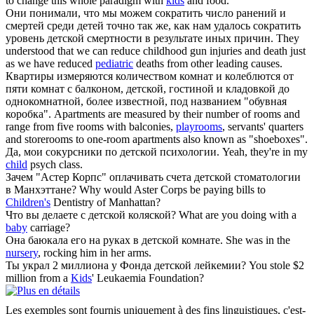
to change this whole paradigm with
kids
and food.
Они понимали, что мы можем сократить число ранений и
смертей среди детей точно так же, как нам удалось сократить
уровень
детской
смертности в результате иных причин.
They
understood that we can reduce childhood gun injuries and death just
as we have reduced
pediatric
deaths from other leading causes.
Квартиры измеряются количеством комнат и колеблются от
пяти комнат с балконом,
детской
, гостиной и кладовкой до
однокомнатной, более известной, под названием "обувная
коробка".
Apartments are measured by their number of rooms and
range from five rooms with balconies,
playrooms
, servants' quarters
and storerooms to one-room apartments also known as "shoeboxes".
Да, мои сокурсники по
детской
психологии.
Yeah, they're in my
child
psych class.
Зачем "Астер Корпс" оплачивать счета
детской
стоматологии
в Манхэттане?
Why would Aster Corps be paying bills to
Children's
Dentistry of Manhattan?
Что вы делаете с
детской
коляской?
What are you doing with a
baby
carriage?
Она баюкала его на руках в
детской
комнате.
She was in the
nursery
, rocking him in her arms.
Ты украл 2 миллиона у Фонда
детской
лейкемии?
You stole $2
million from a
Kids
' Leukaemia Foundation?
Les exemples sont fournis uniquement à des fins linguistiques, c'est-