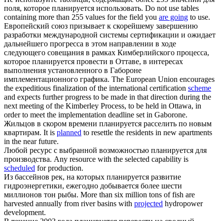
поля, которое
планируется
использовать.
Do not use tables
containing more than 255 values for the field you
are going
to use.
Европейский союз призывает к скорейшему завершению
разработки международной системы сертификации и ожидает
дальнейшего прогресса в этом направлении в ходе
следующего совещания в рамках Кимберлийского процесса,
которое
планируется
провести в Оттаве, в интересах
выполнения установленного в Габороне
имплементационного графика.
The European Union encourages
the expeditious finalization of the international certification
scheme
and expects further progress to be made in that direction during the
next meeting of the Kimberley Process, to be held in Ottawa, in
order to meet the implementation deadline set in Gaborone.
Жильцов в скором времени
планируется
расселить по новым
квартирам.
It is
planned
to resettle the residents in new apartments
in the near future.
Любой ресурс с выбранной возможностью
планируется
для
производства.
Any resource with the selected capability is
scheduled
for production.
Из бассейнов рек, на которых
планируется
развитие
гидроэнергетики, ежегодно добывается более шести
миллионов тон рыбы.
More than six million tons of fish are
harvested annually from river basins with
projected
hydropower
development.