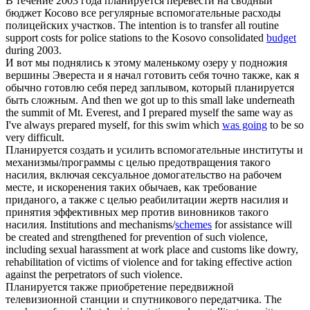
В течение 2003 года
планируется
перевести на сводный
бюджет Косово все регулярные вспомогательные расходы
полицейских участков.
The intention is to transfer all routine
support costs for police stations to the Kosovo consolidated
budget
during 2003.
И вот мы поднялись к этому маленькому озеру у подножия
вершины Эвереста и я начал готовить себя точно также, как я
обычно готовлю себя перед заплывом, который
планируется
быть сложным.
And then we got up to this small lake underneath
the summit of Mt. Everest, and I prepared myself the same way as
I've always prepared myself, for this swim which
was going
to be so
very difficult.
Планируется
создать и усилить вспомогательные институты и
механизмы/программы с целью предотвращения такого
насилия, включая сексуальное домогательство на рабочем
месте, и искоренения таких обычаев, как требование
приданого, а также с целью реабилитации жертв насилия и
принятия эффективных мер против виновников такого
насилия.
Institutions and mechanisms/
schemes
for assistance will
be created and strengthened for prevention of such violence,
including sexual harassment at work place and customs like dowry,
rehabilitation of victims of violence and for taking effective action
against the perpetrators of such violence.
Планируется
также приобретение передвижной
телевизионной станции и спутникового передатчика.
The