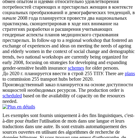
обмен опытом и идеями относительно удовлетворения
потребностей стареющих и престарелых женщин в контексте
социальных преобразований и демографических тенденций, в
начале 2008 года
планируется
провести два национальных
практикума, сконцентрировав в ходе них внимание на
стратегиях разработки и расширения учитывающих
гендерные аспекты планов медицинского страхования
престарелых.
In follow-up to a regional workshop that fostered an
exchange of experiences and ideas on meeting the needs of ageing
and elderly women in the context of social change and demographic
trends, two national workshops are currently being organized for
early 2008, focusing on strategies for developing and expanding
gender-sensitive health insurance
schemes
for older persons.
До 2020 г.
планируется
ввести в строй 255 ТПУ.
There are
plans
to commission 255 transport hubs before 2020.
Производственный заказ
планируется
на основе доступности
мощностей необходимых ресурсов.
The production order is
scheduled
based on the availability of capacity on the resources
needed.
Les exemples sont fournis uniquement à des fins linguistiques, c'est-
à-dire pour étudier l'utilisation de mots dans une langue et leurs
traductions dans une autre. Ils sont extraits automatiquement des
sources ouvertes en utilisant des algorithmes de recherche de
données bilingues. Si vous trouvez une erreur d'orthographe, de