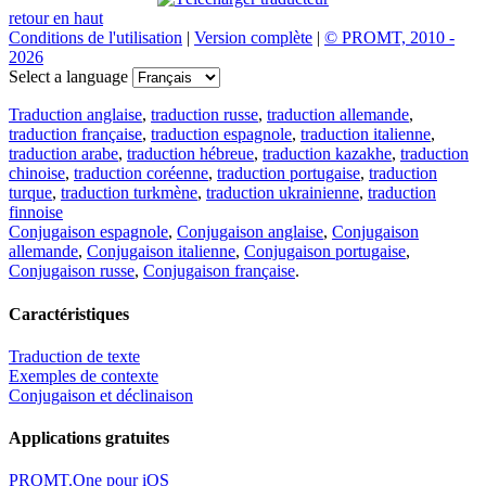
retour en haut
Conditions de l'utilisation
|
Version complète
|
© PROMT, 2010 -
2026
Select a language
Traduction anglaise
,
traduction russe
,
traduction allemande
,
traduction française
,
traduction espagnole
,
traduction italienne
,
traduction arabe
,
traduction hébreue
,
traduction kazakhe
,
traduction
chinoise
,
traduction coréenne
,
traduction portugaise
,
traduction
turque
,
traduction turkmène
,
traduction ukrainienne
,
traduction
finnoise
Conjugaison espagnole
,
Conjugaison anglaise
,
Conjugaison
allemande
,
Conjugaison italienne
,
Conjugaison portugaise
,
Conjugaison russe
,
Conjugaison française
.
Caractéristiques
Traduction de texte
Exemples de contexte
Conjugaison et déclinaison
Applications gratuites
PROMT.One pour iOS