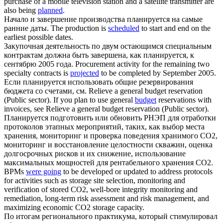
purchase of a mobile television station and a satellite transmitter are
also being
planned
.
Начало и завершение производства
планируется
на самые
ранние даты.
The production is
scheduled
to start and end on the
earliest possible dates.
Закупочная деятельность по двум остающимся специальным
контрактам должна быть завершена, как
планируется
, к
сентябрю 2005 года.
Procurement activity for the remaining two
specialty contracts is
projected
to be completed by September 2005.
Если
планируется
использовать общие резервирования
бюджета со счетами, см. Relieve a general budget reservation
(Public sector).
If you plan to use general
budget
reservations with
invoices, see Relieve a general budget reservation (Public sector).
Планируется
подготовить или обновить РНЭП для отработки
протоколов этапных мероприятий, таких, как выбор места
хранения, мониторинг и проверка поведения хранимого СО2,
мониторинг и восстановление целостности скважин, оценка
долгосрочных рисков и их снижение, использование
максимальных мощностей для рентабельного хранения СО2.
BPMs
were going
to be developed or updated to address protocols
for activities such as storage site selection, monitoring and
verification of stored CO2, well-bore integrity monitoring and
remediation, long-term risk assessment and risk management, and
maximizing economic CO2 storage capacity.
По итогам регионального практикума, который стимулировал