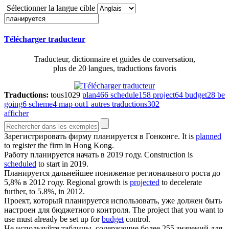
Sélectionner la langue cible
Télécharger traducteur
Traducteur, dictionnaire et guides de conversation,
plus de 20 langues, traductions favoris
Traductions:
tous
1029
plan
466
schedule
158
project
64
budget
28
be
going
6
scheme
4
map out
1
autres traductions
302
afficher
Зарегистрировать фирму
планируется
в Гонконге.
It is
planned
to register the firm in Hong Kong.
Работу
планируется
начать в 2019 году.
Construction is
scheduled
to start in 2019.
Планируется
дальнейшее понижение регионального роста до
5,8% в 2012 году.
Regional growth is
projected
to decelerate
further, to 5.8%, in 2012.
Проект, который
планируется
использовать, уже должен быть
настроен для бюджетного контроля.
The project that you want to
use must already be set up for
budget
control.
Не используйте таблицы, содержащие более 255 значений для